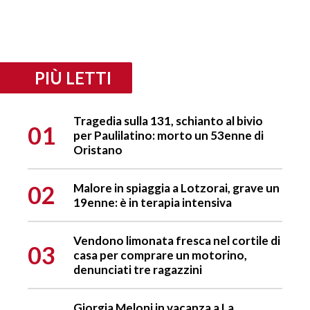
PIÙ LETTI
Tragedia sulla 131, schianto al bivio
01
per Paulilatino: morto un 53enne di
Oristano
02
Malore in spiaggia a Lotzorai, grave un
19enne: è in terapia intensiva
Vendono limonata fresca nel cortile di
03
casa per comprare un motorino,
denunciati tre ragazzini
Giorgia Meloni in vacanza a La