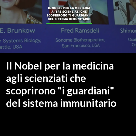
MEDIO CAMPIDANO
ORISTANO E PROVINCIA
SASSARI E PROVINCIA
GALLURA
NUORO E PROVINCIA
OGLIASTRA
AGENDA
Il Nobel per la medicina
CRONACA
agli scienziati che
ITALIA
scoprirono "i guardiani"
MONDO
del sistema immunitario
POLITICA
ECONOMIA
SERVIZI ALLE IMPRESE