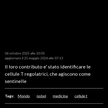
LAVORO
BANDI
SPORT IN SARDEGNA
SPORT
RISULTATI E CLASSIFICHE
CALCIO
06 ottobre 2025 alle 20:05
aggiornato il 25 maggio 2026 alle 07:13
CALCIO REGIONALE
Il loro contributo e' stato identificare le
BASKET
cellule T regolatrici, che agiscono come
VOLLEY
sentinelle
MOTORI
TENNIS
ALTRI SPORT
Tags:
Mondo
nobel
medicina
cellule t
CULTURA