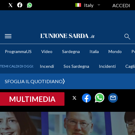
Italy
ACCEDI
METEO
ProgrammaUS
Video
Sardegna
Italia
Mondo
Po
COMUNI AL VOTO
Incendi
Sos Sardegna
Incidenti
Cagli
TEMI CALDI DI OGGI:
VIDEO
SFOGLIA IL QUOTIDIANO
FOTO
MULTIMEDIA
CRONACA SARDEGNA
CAGLIARI
PROVINCIA DI CAGLIARI
SULCIS IGLESIENTE