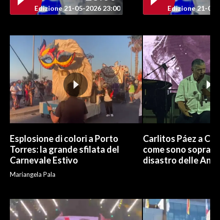
Edizione 21-05-2026 23:00
Edizione 21-05-
INFO AZIENDE
ABBONATI
ANNUNCI
NECROLOGI
PUBBLICITÀ
SPIAGGE
STORE
Esplosione di colori a Porto
Carlitos Páez a Cagl
Torres: la grande sfilata del
come sono sopravvi
Carnevale Estivo
disastro delle And
Mariangela Pala