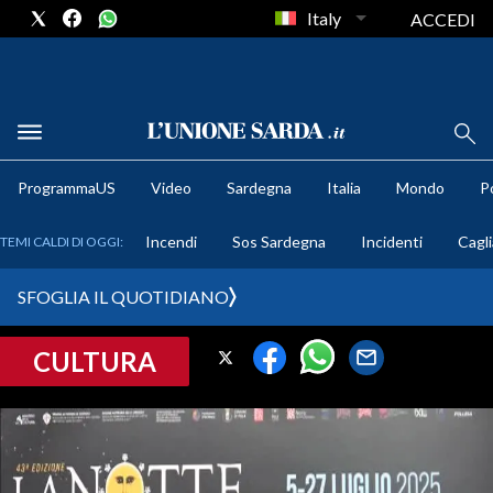
Italy
ACCEDI
METEO
ProgrammaUS
Video
Sardegna
Italia
Mondo
Po
COMUNI AL VOTO
Incendi
Sos Sardegna
Incidenti
Cagli
TEMI CALDI DI OGGI:
VIDEO
SFOGLIA IL QUOTIDIANO
FOTO
CULTURA
CRONACA SARDEGNA
CAGLIARI
PROVINCIA DI CAGLIARI
SULCIS IGLESIENTE