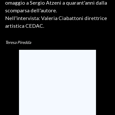
omaggio a Sergio Atzeni a quarant'anni dalla
scomparsa dell'autore.
INFO AZIENDE
Nell'intervista: Valeria Ciabattoni direttrice
ABBONATI
artistica CEDAC.
ANNUNCI
NECROLOGI
Teresa Piredda
PUBBLICITÀ
SPIAGGE
STORE