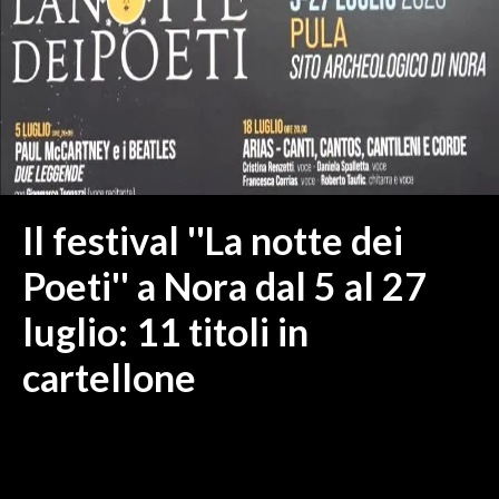
MEDIO CAMPIDANO
ORISTANO E PROVINCIA
SASSARI E PROVINCIA
GALLURA
NUORO E PROVINCIA
OGLIASTRA
AGENDA
Il festival ''La notte dei
CRONACA
Poeti'' a Nora dal 5 al 27
ITALIA
luglio: 11 titoli in
MONDO
cartellone
POLITICA
ECONOMIA
SERVIZI ALLE IMPRESE