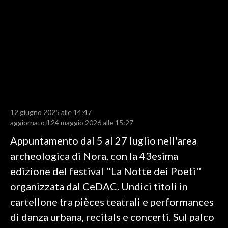
LAVORO
BANDI
SPORT IN SARDEGNA
SPORT
RISULTATI E CLASSIFICHE
CALCIO
12 giugno 2025 alle 14:47
aggiornato il 24 maggio 2026 alle 15:27
CALCIO REGIONALE
Appuntamento dal 5 al 27 luglio nell'area
BASKET
archeologica di Nora, con la 43esima
VOLLEY
edizione del festival ''La Notte dei Poeti''
MOTORI
organizzata dal CeDAC. Undici titoli in
TENNIS
cartellone tra pièces teatrali e performances
ALTRI SPORT
di danza urbana, recitals e concerti. Sul palco
CULTURA