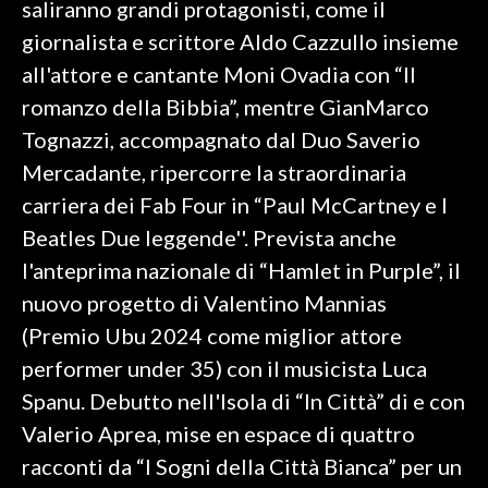
saliranno grandi protagonisti, come il
giornalista e scrittore Aldo Cazzullo insieme
SPETTACOLI
all'attore e cantante Moni Ovadia con “Il
GOSSIP
romanzo della Bibbia”, mentre GianMarco
Tognazzi, accompagnato dal Duo Saverio
SALUTE
Mercadante, ripercorre la straordinaria
carriera dei Fab Four in “Paul McCartney e I
SARDEGNA TURISMO
Beatles Due leggende''. Prevista anche
SARDI NEL MONDO
l'anteprima nazionale di “Hamlet in Purple”, il
NOTIZIE
nuovo progetto di Valentino Mannias
EVENTI
(Premio Ubu 2024 come miglior attore
performer under 35) con il musicista Luca
#CARAUNIONE
Spanu. Debutto nell'Isola di “In Città” di e con
3 MINUTI CON
Valerio Aprea, mise en espace di quattro
racconti da “I Sogni della Città Bianca” per un
INSULARITÀ