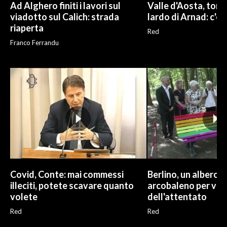
Ad Alghero finiti i lavori sul
Valle d'Aosta, torna
viadotto sul Calich: strada
lardo di Arnad: c'è 
riaperta
Red
Franco Ferrandu
Covid, Conte: mai commessi
Berlino, un albero 
illeciti, potete scavare quanto
arcobaleno per vit
volete
dell'attentato
Red
Red