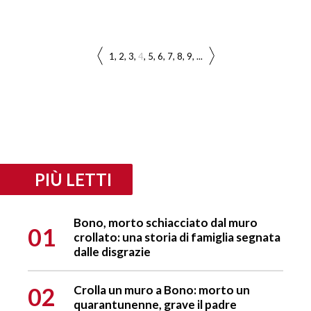
1
2
3
4
5
6
7
8
9
...
PIÙ LETTI
Bono, morto schiacciato dal muro
01
crollato: una storia di famiglia segnata
dalle disgrazie
02
Crolla un muro a Bono: morto un
quarantunenne, grave il padre