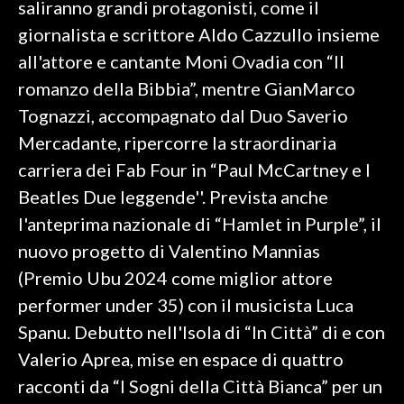
saliranno grandi protagonisti, come il
giornalista e scrittore Aldo Cazzullo insieme
SPETTACOLI
all'attore e cantante Moni Ovadia con “Il
GOSSIP
romanzo della Bibbia”, mentre GianMarco
Tognazzi, accompagnato dal Duo Saverio
SALUTE
Mercadante, ripercorre la straordinaria
carriera dei Fab Four in “Paul McCartney e I
SARDEGNA TURISMO
Beatles Due leggende''. Prevista anche
SARDI NEL MONDO
l'anteprima nazionale di “Hamlet in Purple”, il
NOTIZIE
nuovo progetto di Valentino Mannias
EVENTI
(Premio Ubu 2024 come miglior attore
performer under 35) con il musicista Luca
#CARAUNIONE
Spanu. Debutto nell'Isola di “In Città” di e con
3 MINUTI CON
Valerio Aprea, mise en espace di quattro
racconti da “I Sogni della Città Bianca” per un
INSULARITÀ