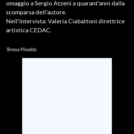
omaggio a Sergio Atzeni a quarant'anni dalla
scomparsa dell'autore.
INFO AZIENDE
Nell'intervista: Valeria Ciabattoni direttrice
ABBONATI
artistica CEDAC.
ANNUNCI
NECROLOGI
Teresa Piredda
PUBBLICITÀ
SPIAGGE
STORE