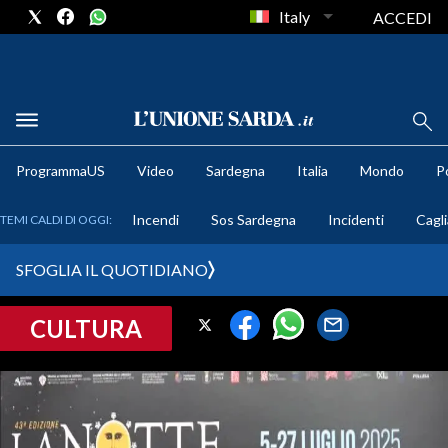
Italy
ACCEDI
METEO
ProgrammaUS
Video
Sardegna
Italia
Mondo
Po
COMUNI AL VOTO
Incendi
Sos Sardegna
Incidenti
Cagli
TEMI CALDI DI OGGI:
VIDEO
SFOGLIA IL QUOTIDIANO
FOTO
CULTURA
CRONACA SARDEGNA
CAGLIARI
PROVINCIA DI CAGLIARI
SULCIS IGLESIENTE