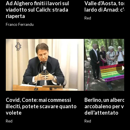
Ad Alghero finiti i lavori sul
Valle d'Aosta, torna
viadotto sul Calich: strada
lardo di Arnad: c'è 
riaperta
Red
Franco Ferrandu
Covid, Conte: mai commessi
Berlino, un albero 
illeciti, potete scavare quanto
arcobaleno per vit
volete
dell'attentato
Red
Red