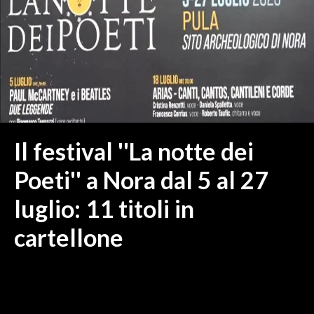
MEDIO CAMPIDANO
ORISTANO E PROVINCIA
SASSARI E PROVINCIA
GALLURA
NUORO E PROVINCIA
OGLIASTRA
AGENDA
Il festival ''La notte dei
CRONACA
Poeti'' a Nora dal 5 al 27
ITALIA
luglio: 11 titoli in
MONDO
cartellone
POLITICA
ECONOMIA
SERVIZI ALLE IMPRESE