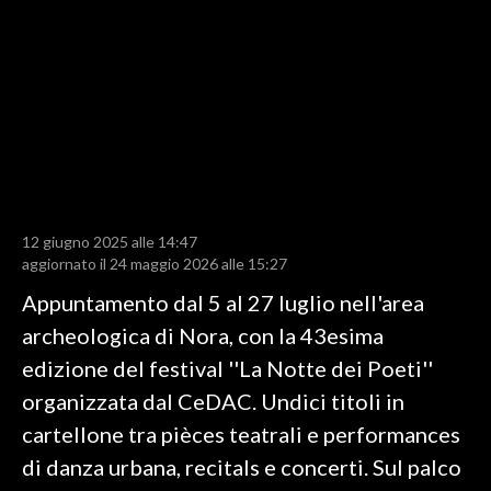
LAVORO
BANDI
SPORT IN SARDEGNA
SPORT
RISULTATI E CLASSIFICHE
CALCIO
12 giugno 2025 alle 14:47
aggiornato il 24 maggio 2026 alle 15:27
CALCIO REGIONALE
Appuntamento dal 5 al 27 luglio nell'area
BASKET
archeologica di Nora, con la 43esima
VOLLEY
edizione del festival ''La Notte dei Poeti''
MOTORI
organizzata dal CeDAC. Undici titoli in
TENNIS
cartellone tra pièces teatrali e performances
ALTRI SPORT
di danza urbana, recitals e concerti. Sul palco
CULTURA