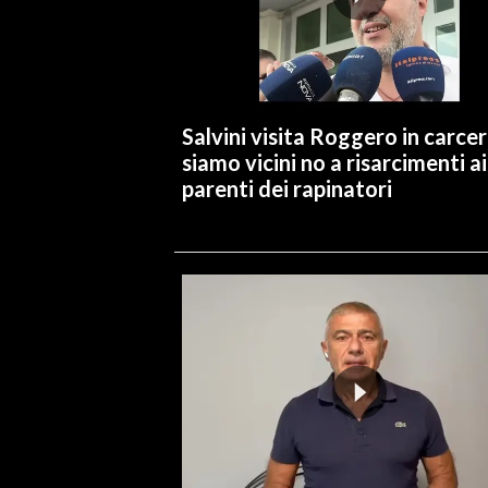
INFO AZIENDE
ABBONATI
ANNUNCI
Salvini visita Roggero in carcer
NECROLOGI
siamo vicini no a risarcimenti ai
PUBBLICITÀ
parenti dei rapinatori
SPIAGGE
STORE