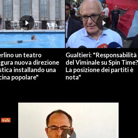
rlino un teatro
Gualtieri: "Responsabilità
ugura nuova direzione
del Viminale su Spin Time
stica installando una
La posizione dei partiti è
cina popolare"
nota"