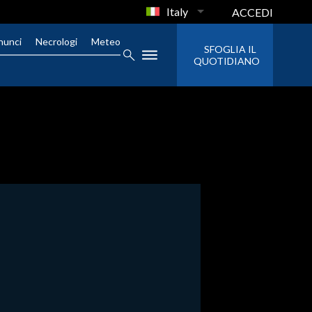
Italy
ACCEDI
nunci
Necrologi
Meteo
SFOGLIA IL
QUOTIDIANO