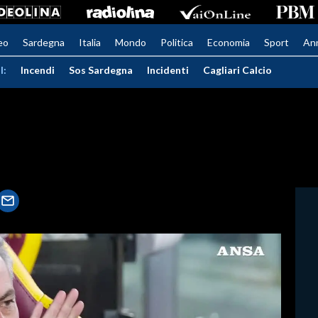
eo
Sardegna
Italia
Mondo
Politica
Economia
Sport
An
I:
Incendi
Sos Sardegna
Incidenti
Cagliari Calcio