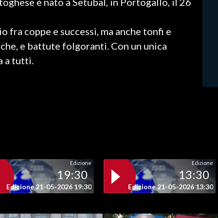
toghese è nato a Setubal, in Portogallo, il 26
cio fra coppe e successi, ma anche tonfi e
che, e battute folgoranti. Con un unica
 a tutti.
Edizione
Edizione
19:30
13:30
Edizione 21-05-2026 19:30
Edizione 21-05-2026 13:30