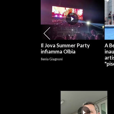
SPETTACOLI
GOSSIP
SALUTE
Il Jova Summer Party
A Be
SARDEGNA TURISMO
infiamma Olbia
ina
arti
Ilenia Giagnoni
SARDI NEL MONDO
"pis
NOTIZIE
EVENTI
#CARAUNIONE
3 MINUTI CON
INSULARITÀ