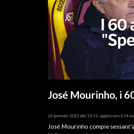
MEDIO CAMPIDANO
ORISTANO E PROVINCIA
SASSARI E PROVINCIA
GALLURA
NUORO E PROVINCIA
OGLIASTRA
AGENDA
CRONACA
ITALIA
MONDO
José Mourinho, i 60
POLITICA
26 gennaio 2023 alle 10:15
aggiornato il 24 m
ECONOMIA
José Mourinho compie sessant'a
SERVIZI ALLE IMPRESE