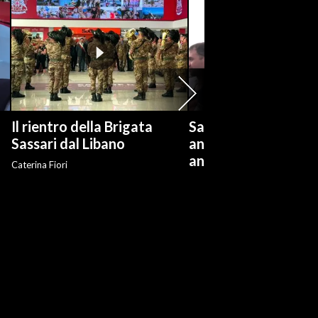
Il rientro della Brigata
Salvini: "Roggero ch
?
Sassari dal Libano
andare avanti su n
anti-risarcimenti"
Caterina Fiori