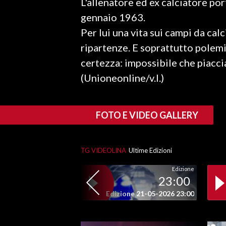
L'allenatore ed ex calciatore por
LAVORO
gennaio 1963.
BANDI
Per lui una vita sui campi da cal
ripartenze. E soprattutto polemi
SPORT IN SARDEGNA
certezza: impossibile che piaccia
(Unioneonline/v.l.)
SPORT
RISULTATI E CLASSIFICHE
CALCIO
FOTO E VIDEO GALLERY
CALCIO REGIONALE
BASKET
TG VIDEOLINA
Ultime Edizioni
VOLLEY
MOTORI
Edizione
23:00
TENNIS
Edizione 21-05-2026 23:00
ALTRI SPORT
CULTURA