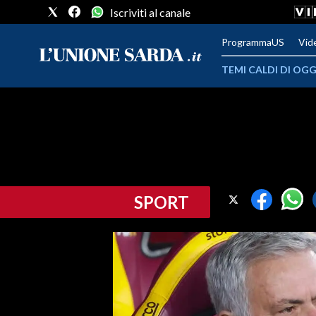
Iscriviti al canale
ProgrammaUS
Vid
TEMI CALDI DI OGG
METEO
COMUNI AL VOTO
VIDEO
SPORT
FOTO
CRONACA SARDEGNA
CAGLIARI
PROVINCIA DI CAGLIARI
SULCIS IGLESIENTE