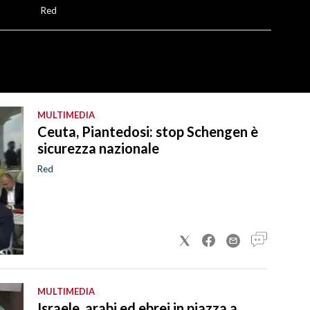
Red
MULTIMEDIA
Ceuta, Piantedosi: stop Schengen è
sicurezza nazionale
Red
MULTIMEDIA
Israele, arabi ed ebrei in piazza a