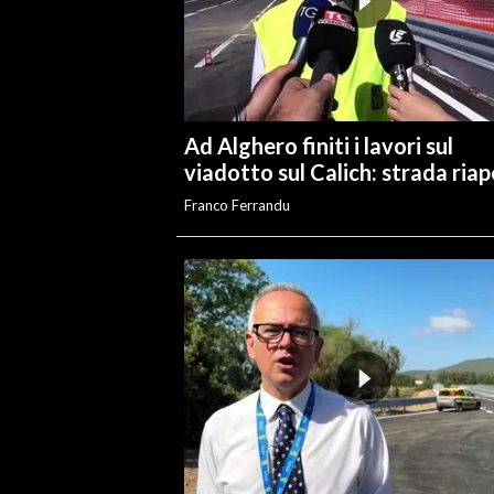
INFO AZIENDE
ABBONATI
ANNUNCI
Ad Alghero finiti i lavori sul
NECROLOGI
viadotto sul Calich: strada ria
PUBBLICITÀ
Franco Ferrandu
SPIAGGE
STORE