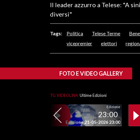
Il leader azzurro a Telese: "A sin
LAVORO
diversi"
BANDI
Tags:
Politica
Telese Terme
Bene
SPORT IN SARDEGNA
vicepremier
elettori
region
SPORT
RISULTATI E CLASSIFICHE
CALCIO
FOTO E VIDEO GALLERY
CALCIO REGIONALE
BASKET
VOLLEY
TG VIDEOLINA
Ultime Edizioni
MOTORI
Edizione
23:00
TENNIS
Edizione 21-05-2026 23:00
ALTRI SPORT
CULTURA