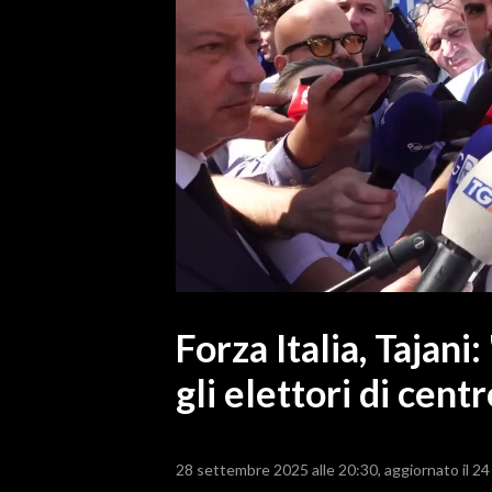
MEDIO CAMPIDANO
ORISTANO E PROVINCIA
SASSARI E PROVINCIA
GALLURA
NUORO E PROVINCIA
OGLIASTRA
AGENDA
CRONACA
ITALIA
MONDO
Forza Italia, Tajani
gli elettori di cent
POLITICA
ECONOMIA
28 settembre 2025 alle 20:30
aggiornato il 2
SERVIZI ALLE IMPRESE