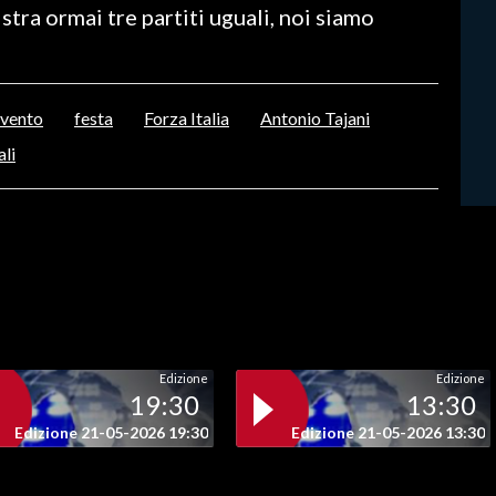
istra ormai tre partiti uguali, noi siamo
vento
festa
Forza Italia
Antonio Tajani
ali
Edizione
Edizione
19:30
13:30
Edizione 21-05-2026 19:30
Edizione 21-05-2026 13:30