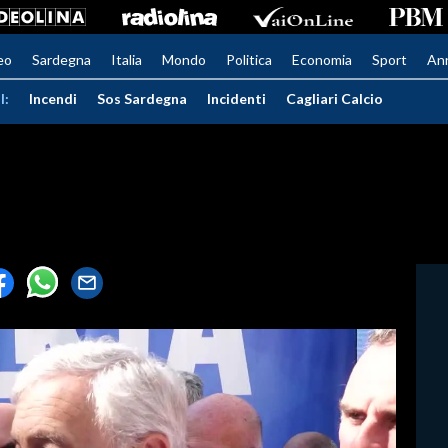
eo
Sardegna
Italia
Mondo
Politica
Economia
Sport
An
I:
Incendi
Sos Sardegna
Incidenti
Cagliari Calcio