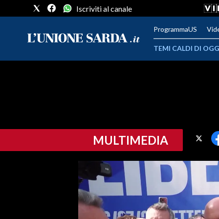
Iscriviti al canale
ProgrammaUS
Vid
TEMI CALDI DI OGG
METEO
COMUNI AL VOTO
VIDEO
MULTIMEDIA
FOTO
CRONACA SARDEGNA
CAGLIARI
PROVINCIA DI CAGLIARI
SULCIS IGLESIENTE