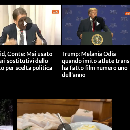
id, Conte: Mai usato
Trump: Melania Odia
ri sostitutivi dello
quando imito atlete trans
o per scelta politica
ha fatto film numero uno
dell'anno