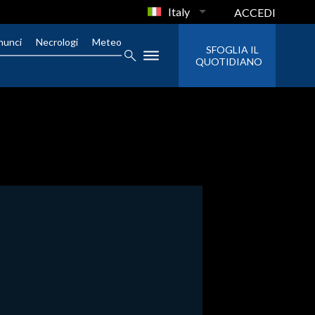
Italy
ACCEDI
nunci
Necrologi
Meteo
SFOGLIA IL
QUOTIDIANO