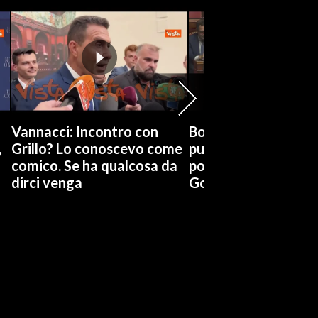
Vannacci: Incontro con
Boccia (Pd) su conti
,
Grillo? Lo conoscevo come
pubblici a Giorgetti
comico. Se ha qualcosa da
possiamo affidarci a
dirci venga
Governo a occhi chi