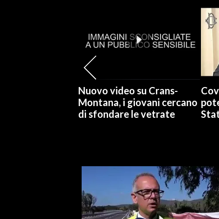
SPETTACOLI
GOSSIP
SALUTE
Nuovo video su Crans-
Cov
SARDEGNA TURISMO
Montana, i giovani cercano
pote
di sfondare le vetrate
Stat
SARDI NEL MONDO
NOTIZIE
EVENTI
#CARAUNIONE
3 MINUTI CON
INSULARITÀ