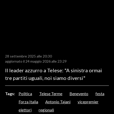
LAVORO
BANDI
SPORT IN SARDEGNA
SPORT
RISULTATI E CLASSIFICHE
CALCIO
28 settembre 2025 alle 20:30
aggiornato il 24 maggio 2026 alle 23:29
CALCIO REGIONALE
Il leader azzurro a Telese: "A sinistra ormai
BASKET
tre partiti uguali, noi siamo diversi"
VOLLEY
MOTORI
TENNIS
Tags:
Politica
Telese Terme
Benevento
festa
ALTRI SPORT
Forza Italia
Antonio Tajani
vicepremier
elettori
regionali
CULTURA