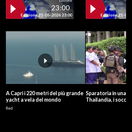
Edizione
23:00
INFO AZIENDE
Edizione 21-05-2026 23:00
Edizione 21-05-
ABBONATI
ANNUNCI
NECROLOGI
PUBBLICITÀ
SPIAGGE
STORE
A Capri i 220 metri del più grande
Sparatoria in una sc
yacht a vela del mondo
Thailandia, i soccor
Red