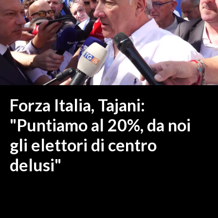
MEDIO CAMPIDANO
ORISTANO E PROVINCIA
SASSARI E PROVINCIA
GALLURA
NUORO E PROVINCIA
OGLIASTRA
AGENDA
Forza Italia, Tajani:
CRONACA
"Puntiamo al 20%, da noi
ITALIA
gli elettori di centro
MONDO
delusi"
POLITICA
ECONOMIA
SERVIZI ALLE IMPRESE