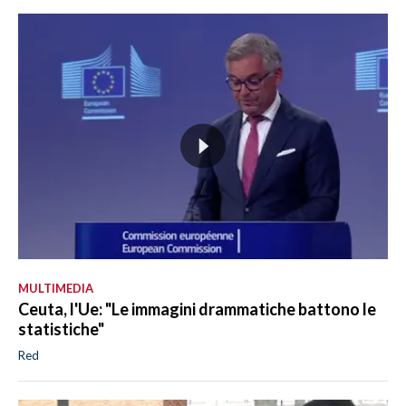
MULTIMEDIA
Ceuta, l'Ue: "Le immagini drammatiche battono le
statistiche"
Red