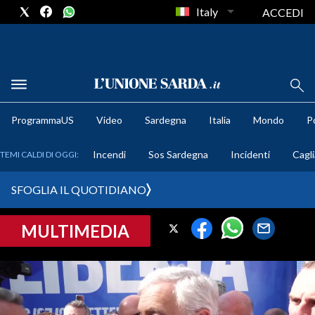
Italy
ACCEDI
METEO
ProgrammaUS
Video
Sardegna
Italia
Mondo
Po
COMUNI AL VOTO
Incendi
Sos Sardegna
Incidenti
Cagli
TEMI CALDI DI OGGI:
VIDEO
SFOGLIA IL QUOTIDIANO
FOTO
MULTIMEDIA
CRONACA SARDEGNA
CAGLIARI
PROVINCIA DI CAGLIARI
SULCIS IGLESIENTE