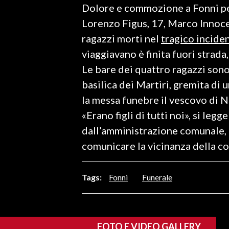
Dolore e commozione a Fonni per
LAVORO
Lorenzo Figus, 17, Marco Innocen
BANDI
ragazzi morti nel
tragico inciden
viaggiavano è finita fuori strada,
SPORT IN SARDEGNA
Le bare dei quattro ragazzi sono 
SPORT
basilica dei Martiri, gremita di 
RISULTATI E CLASSIFICHE
la messa funebre il vescovo di 
CALCIO
«Erano figli di tutti noi», si legg
CALCIO REGIONALE
dall’amministrazione comunale, c
BASKET
comunicare la vicinanza della co
VOLLEY
MOTORI
Tags:
Fonni
Funerale
TENNIS
ALTRI SPORT
FOTO E VIDEO GALLERY
CULTURA