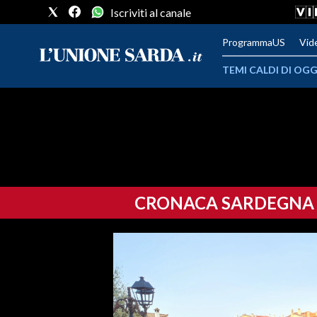
Iscriviti al canale
ProgrammaUS
Vid
TEMI CALDI DI OGG
METEO
COMUNI AL VOTO
VIDEO
CRONACA SARDEGNA
FOTO
CRONACA SARDEGNA
CAGLIARI
PROVINCIA DI CAGLIARI
SULCIS IGLESIENTE