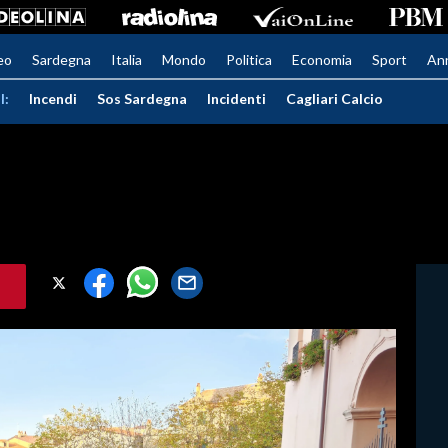
eo
Sardegna
Italia
Mondo
Politica
Economia
Sport
An
I:
Incendi
Sos Sardegna
Incidenti
Cagliari Calcio