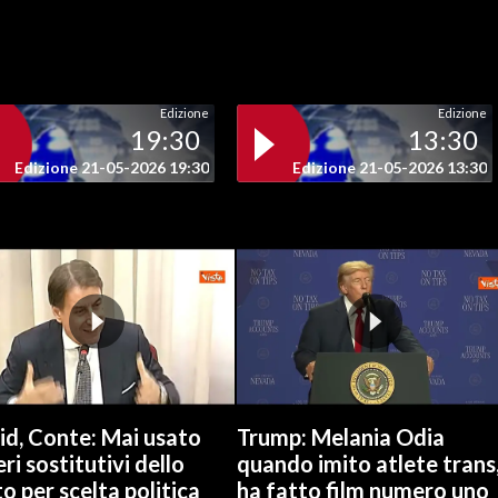
Edizione
Edizione
19:30
13:30
Edizione 21-05-2026 19:30
Edizione 21-05-2026 13:30
id, Conte: Mai usato
Trump: Melania Odia
ri sostitutivi dello
quando imito atlete trans
o per scelta politica
ha fatto film numero uno