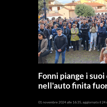
MEDIO CAMPIDANO
ORISTANO E PROVINCIA
SASSARI E PROVINCIA
GALLURA
NUORO E PROVINCIA
OGLIASTRA
AGENDA
CRONACA
ITALIA
MONDO
Fonni piange i suoi 
nell'auto finita fuo
POLITICA
ECONOMIA
01 novembre 2024 alle 16:35
aggiornato il 24
SERVIZI ALLE IMPRESE