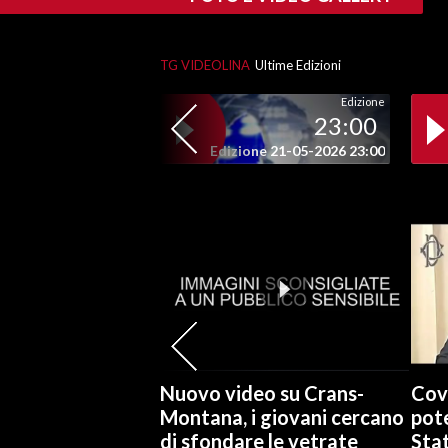
SPETTACOLI
TG VIDEOLINA
Ultime Edizioni
GOSSIP
Edizione
23:00
SALUTE
Edizione 21-05-2026 23:00
SARDEGNA TURISMO
SARDI NEL MONDO
NOTIZIE
EVENTI
#CARAUNIONE
Nuovo video su Crans-
Cov
3 MINUTI CON
Montana, i giovani cercano
pote
di sfondare le vetrate
Stat
INSULARITÀ