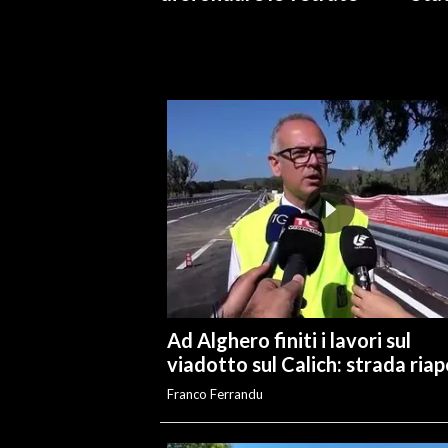
INFO AZIENDE
ABBONATI
ANNUNCI
NECROLOGI
PUBBLICITÀ
SPIAGGE
STORE
Ad Alghero finiti i lavori sul
viadotto sul Calich: strada ria
Franco Ferrandu