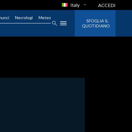
Italy
ACCEDI
nunci
Necrologi
Meteo
SFOGLIA IL
QUOTIDIANO