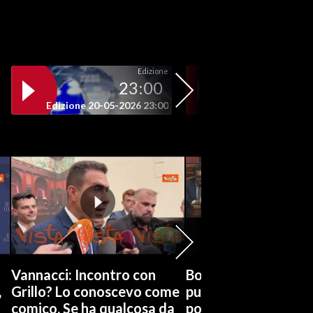
Edizione
23:00
19
Edizione 20-05-2026 23:00
Edizione 20-05-202
Vannacci: Incontro con
Boccia (Pd) su conti
,
Grillo? Lo conoscevo come
pubblici a Giorgetti
comico. Se ha qualcosa da
possiamo affidarci a