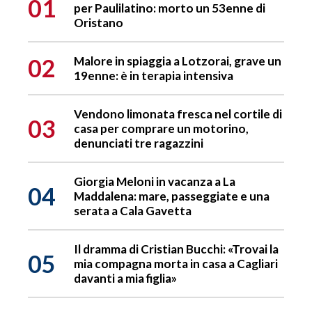
01
per Paulilatino: morto un 53enne di
Oristano
02
Malore in spiaggia a Lotzorai, grave un
19enne: è in terapia intensiva
Vendono limonata fresca nel cortile di
03
casa per comprare un motorino,
denunciati tre ragazzini
Giorgia Meloni in vacanza a La
04
Maddalena: mare, passeggiate e una
serata a Cala Gavetta
Il dramma di Cristian Bucchi: «Trovai la
05
mia compagna morta in casa a Cagliari
davanti a mia figlia»