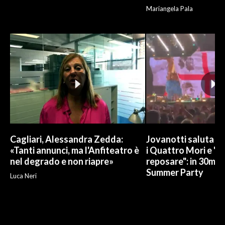
Mariangela Pala
Cagliari, Alessandra Zedda:
Jovanotti saluta l
«Tanti annunci, ma l'Anfiteatro è
i Quattro Mori e "
nel degrado e non riapre»
reposare": in 30mila 
Summer Party
Luca Neri