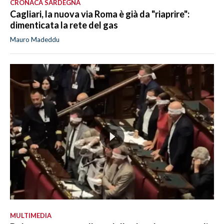
CRONACA SARDEGNA
Cagliari, la nuova via Roma è già da "riaprire":
dimenticata la rete del gas
Mauro Madeddu
MULTIMEDIA