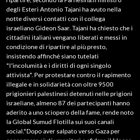
degli Esteri Antonio Tajani ha avuto nella
INFO AZIENDE
notte diversi contatti con il collega
ABBONATI
israeliano Gideon Saar. Tajani ha chiesto che i
ANNUNCI
cittadini italiani vengano liberati e messi in
NECROLOGI
condizione di ripartire al più presto,
PUBBLICITÀ
insistendo affinché siano tutelati
SPIAGGE
"l'incolumità e i diritti di ogni singolo
STORE
attivista". Per protestare contro il rapimento
illegale e in solidarietà con oltre 9500
prigionieri palestinesi detenuti nelle prigioni
israeliane, almeno 87 dei partecipanti hanno
aderito a uno sciopero della fame, rende noto
la Global Sumud Flotilla sui suoi canali
social."Dopo aver salpato verso Gaza per