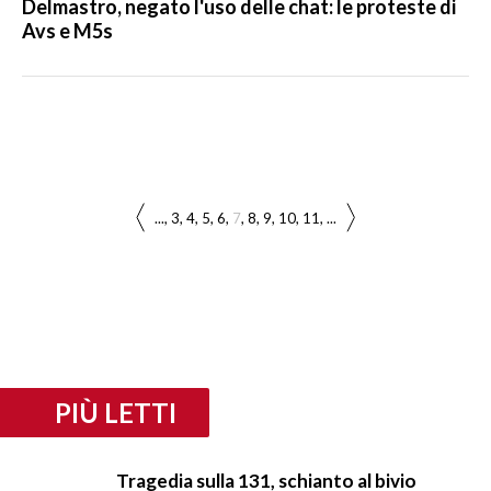
Delmastro, negato l'uso delle chat: le proteste di
Avs e M5s
...
3
4
5
6
7
8
9
10
11
...
PIÙ LETTI
Tragedia sulla 131, schianto al bivio