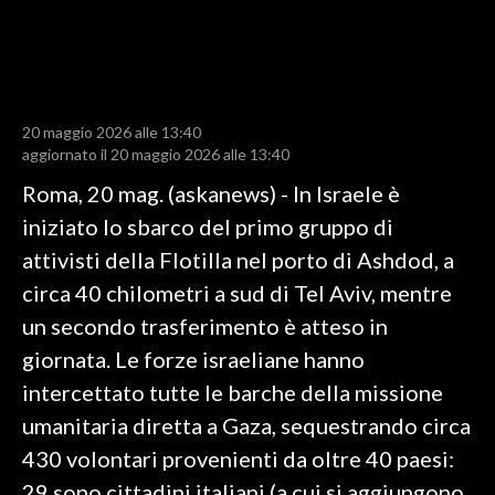
LAVORO
BANDI
SPORT IN SARDEGNA
20 maggio 2026 alle 13:40
aggiornato il 20 maggio 2026 alle 13:40
SPORT
Roma, 20 mag. (askanews) - In Israele è
RISULTATI E CLASSIFICHE
iniziato lo sbarco del primo gruppo di
CALCIO
attivisti della Flotilla nel porto di Ashdod, a
CALCIO REGIONALE
circa 40 chilometri a sud di Tel Aviv, mentre
BASKET
un secondo trasferimento è atteso in
VOLLEY
giornata. Le forze israeliane hanno
MOTORI
intercettato tutte le barche della missione
TENNIS
umanitaria diretta a Gaza, sequestrando circa
ALTRI SPORT
430 volontari provenienti da oltre 40 paesi:
29 sono cittadini italiani (a cui si aggiungono
CULTURA