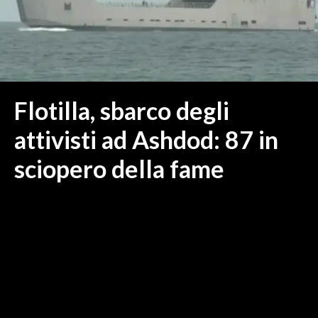
MEDIO CAMPIDANO
ORISTANO E PROVINCIA
SASSARI E PROVINCIA
GALLURA
NUORO E PROVINCIA
Flotilla, sbarco degli
OGLIASTRA
attivisti ad Ashdod: 87 in
AGENDA
sciopero della fame
CRONACA
ITALIA
MONDO
POLITICA
ECONOMIA
SERVIZI ALLE IMPRESE