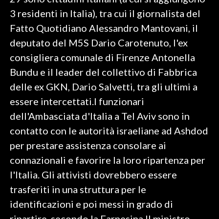
3 residenti in Italia), tra cui il giornalista del
SPETTACOLI
Fatto Quotidiano Alessandro Mantovani, il
deputato del M5S Dario Carotenuto, l'ex
GOSSIP
consigliera comunale di Firenze Antonella
SALUTE
Bundu e il leader del collettivo di Fabbrica
delle ex GKN, Dario Salvetti, tra gli ultimi a
SARDEGNA TURISMO
essere intercettati.I funzionari
dell'Ambasciata d'Italia a Tel Aviv sono in
SARDI NEL MONDO
contatto con le autorità israeliane ad Ashdod
NOTIZIE
per prestare assistenza consolare ai
EVENTI
connazionali e favorire la loro ripartenza per
#CARAUNIONE
l'Italia. Gli attivisti dovrebbero essere
trasferiti in una struttura per le
3 MINUTI CON
identificazioni e poi messi in grado di
INSULARITÀ
ripartire, secondo la Farnesina.Il ministro