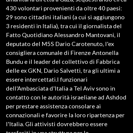
430 volontari provenienti da oltre 40 paesi:
SPETTACOLI
29 sono cittadini italiani (a cui si aggiungono
3 residenti in Italia), tra cui il giornalista del
GOSSIP
Fatto Quotidiano Alessandro Mantovani, il
SALUTE
deputato del M5S Dario Carotenuto, l'ex
consigliera comunale di Firenze Antonella
SARDEGNA TURISMO
Bundu e il leader del collettivo di Fabbrica
delle ex GKN, Dario Salvetti, tra gli ultimi a
SARDI NEL MONDO
essere intercettati.I funzionari
NOTIZIE
dell'Ambasciata d'Italia a Tel Aviv sono in
EVENTI
contatto con le autorità israeliane ad Ashdod
#CARAUNIONE
per prestare assistenza consolare ai
connazionali e favorire la loro ripartenza per
3 MINUTI CON
l'Italia. Gli attivisti dovrebbero essere
INSULARITÀ
trasferiti in una struttura per le