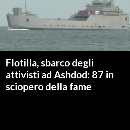
MEDIO CAMPIDANO
ORISTANO E PROVINCIA
SASSARI E PROVINCIA
GALLURA
NUORO E PROVINCIA
OGLIASTRA
AGENDA
Flotilla, sbarco degli
CRONACA
attivisti ad Ashdod: 87 in
ITALIA
sciopero della fame
MONDO
POLITICA
ECONOMIA
SERVIZI ALLE IMPRESE