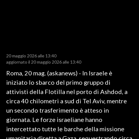
LAVORO
BANDI
SPORT IN SARDEGNA
SPORT
20 maggio 2026 alle 13:40
RISULTATI E CLASSIFICHE
aggiornato il 20 maggio 2026 alle 13:40
CALCIO
Roma, 20 mag. (askanews) - In Israele è
CALCIO REGIONALE
iniziato lo sbarco del primo gruppo di
BASKET
attivisti della Flotilla nel porto di Ashdod, a
VOLLEY
circa 40 chilometri a sud di Tel Aviv, mentre
MOTORI
un secondo trasferimento è atteso in
TENNIS
giornata. Le forze israeliane hanno
ALTRI SPORT
intercettato tutte le barche della missione
umanitaria diretta a Gaza, sequestrando circa
CULTURA