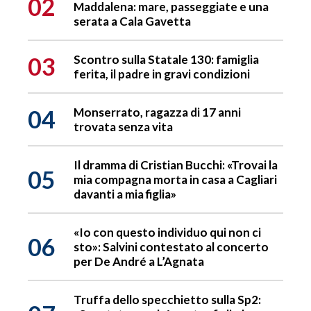
02
Maddalena: mare, passeggiate e una
serata a Cala Gavetta
03
Scontro sulla Statale 130: famiglia
ferita, il padre in gravi condizioni
04
Monserrato, ragazza di 17 anni
trovata senza vita
Il dramma di Cristian Bucchi: «Trovai la
05
mia compagna morta in casa a Cagliari
davanti a mia figlia»
«Io con questo individuo qui non ci
06
sto»: Salvini contestato al concerto
per De André a L’Agnata
Truffa dello specchietto sulla Sp2: