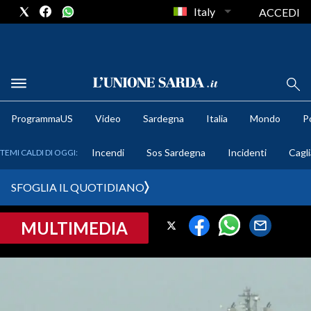
Italy
ACCEDI
METEO
ProgrammaUS
Video
Sardegna
Italia
Mondo
Po
COMUNI AL VOTO
Incendi
Sos Sardegna
Incidenti
Cagli
TEMI CALDI DI OGGI:
VIDEO
SFOGLIA IL QUOTIDIANO
FOTO
MULTIMEDIA
CRONACA SARDEGNA
CAGLIARI
PROVINCIA DI CAGLIARI
SULCIS IGLESIENTE