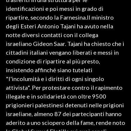
identificazioni e poi messi in grado di
INFO AZIENDE
ripartire, secondo la Farnesina.Il ministro
ABBONATI
degli Esteri Antonio Tajani ha avuto nella
ANNUNCI
notte diversi contatti con il collega
NECROLOGI
israeliano Gideon Saar. Tajani ha chiesto che i
PUBBLICITÀ
cittadini italiani vengano liberati e messi in
SPIAGGE
condizione di ripartire al più presto,
STORE
insistendo affinché siano tutelati
"l'incolumità e i diritti di ogni singolo
attivista". Per protestare contro il rapimento
illegale e in solidarietà con oltre 9500
prigionieri palestinesi detenuti nelle prigioni
israeliane, almeno 87 dei partecipanti hanno
aderito a uno sciopero della fame, rende noto