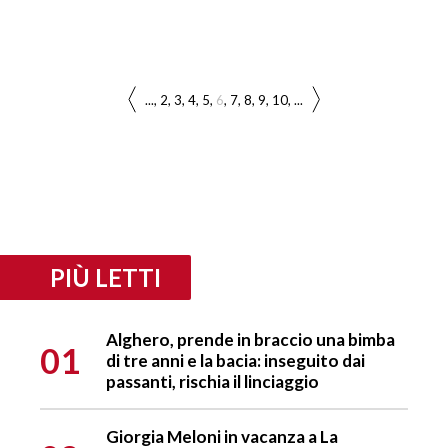
...
2
3
4
5
6
7
8
9
10
...
PIÙ LETTI
Alghero, prende in braccio una bimba
01
di tre anni e la bacia: inseguito dai
passanti, rischia il linciaggio
Giorgia Meloni in vacanza a La