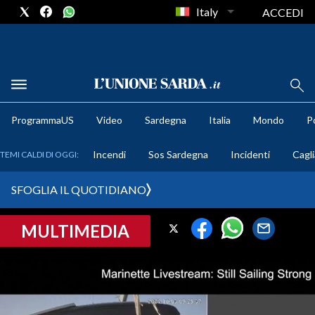
Italy
ACCEDI
METEO
ProgrammaUS
Video
Sardegna
Italia
Mondo
Po
COMUNI AL VOTO
Incendi
Sos Sardegna
Incidenti
Cagli
TEMI CALDI DI OGGI:
VIDEO
SFOGLIA IL QUOTIDIANO
FOTO
MULTIMEDIA
CRONACA SARDEGNA
CAGLIARI
PROVINCIA DI CAGLIARI
SULCIS IGLESIENTE