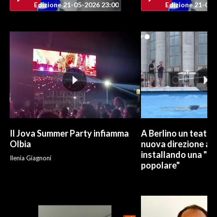
Edizione 21-05-2026 23:00
Edizione 21-05-
INFO AZIENDE
ABBONATI
ANNUNCI
NECROLOGI
PUBBLICITÀ
SPIAGGE
STORE
Il Jova Summer Party infiamma
A Berlino un teatro
Olbia
nuova direzione art
installando una "pi
Ilenia Giagnoni
popolare"