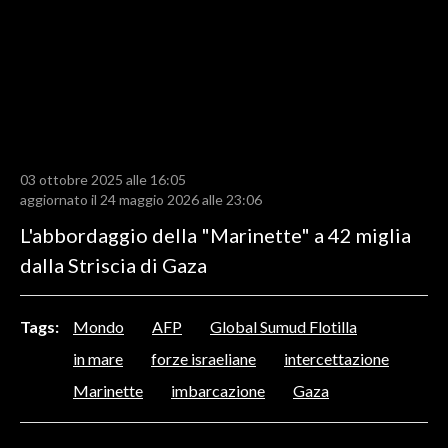
LAVORO
BANDI
SPORT IN SARDEGNA
SPORT
03 ottobre 2025 alle 16:05
RISULTATI E CLASSIFICHE
aggiornato il 24 maggio 2026 alle 23:06
CALCIO
L'abbordaggio della "Marinette" a 42 miglia
CALCIO REGIONALE
dalla Striscia di Gaza
BASKET
VOLLEY
Tags:
Mondo
AFP
Global Sumud Flotilla
MOTORI
in mare
forze israeliane
intercettazione
TENNIS
Marinette
imbarcazione
Gaza
ALTRI SPORT
CULTURA