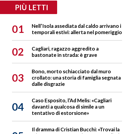
PIÙ LETTI
01
Nell’Isola assediata dal caldo arrivano i
temporali estivi: allerta nel pomeriggio
02
Cagliari, ragazzo aggredito a
bastonate in strada: è grave
Bono, morto schiacciato dal muro
03
crollato: una storia di famiglia segnata
dalle disgrazie
Caso Esposito, l’Ad Melis: «Cagliari
04
davanti a qualcosa di simile a un
tentativo di estorsione»
Il dramma di Cristian Bucchi: «Trovai la