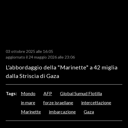
LAVORO
BANDI
SPORT IN SARDEGNA
SPORT
03 ottobre 2025 alle 16:05
RISULTATI E CLASSIFICHE
aggiornato il 24 maggio 2026 alle 23:06
CALCIO
L'abbordaggio della "Marinette" a 42 miglia
CALCIO REGIONALE
dalla Striscia di Gaza
BASKET
VOLLEY
Tags:
Mondo
AFP
Global Sumud Flotilla
MOTORI
in mare
forze israeliane
intercettazione
TENNIS
Marinette
imbarcazione
Gaza
ALTRI SPORT
CULTURA