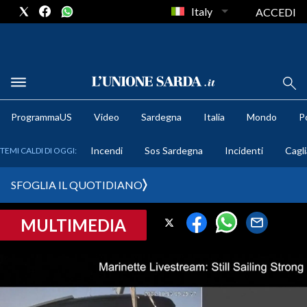
Italy
ACCEDI
METEO
ProgrammaUS
Video
Sardegna
Italia
Mondo
Po
COMUNI AL VOTO
Incendi
Sos Sardegna
Incidenti
Cagli
TEMI CALDI DI OGGI:
VIDEO
SFOGLIA IL QUOTIDIANO
FOTO
MULTIMEDIA
CRONACA SARDEGNA
CAGLIARI
PROVINCIA DI CAGLIARI
SULCIS IGLESIENTE