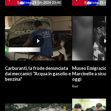
Edizione 21-05-2026 23:00
Edizione 21-05-
INFO AZIENDE
ABBONATI
ANNUNCI
NECROLOGI
PUBBLICITÀ
SPIAGGE
STORE
Carburanti, la frode denunciata
Museo Emigrazione 
dai meccanici: "Acqua in gasolio e
Marcinelle a sicure
benzina"
oggi
Red