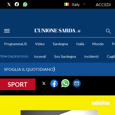
Italy
ACCEDI
METEO
ProgrammaUS
Video
Sardegna
Italia
Mondo
Po
COMUNI AL VOTO
Incendi
Sos Sardegna
Incidenti
Cagli
TEMI CALDI DI OGGI:
VIDEO
SFOGLIA IL QUOTIDIANO
FOTO
SPORT
CRONACA SARDEGNA
CAGLIARI
PROVINCIA DI CAGLIARI
SULCIS IGLESIENTE