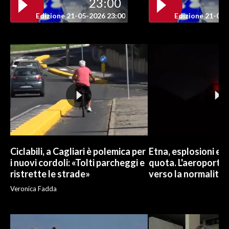
23:00
Edizione 21-05-2026 23:00
Edizione 21-05-
INFO AZIENDE
ABBONATI
ANNUNCI
NECROLOGI
PUBBLICITÀ
SPIAGGE
STORE
Ciclabili, a Cagliari è polemica per
Etna, esplosioni e c
i nuovi cordoli: «Tolti parcheggi e
quota. L'aeroporto 
ristrette le strade»
verso la normalità
Veronica Fadda