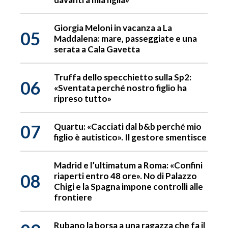
Giorgia Meloni in vacanza a La
05
Maddalena: mare, passeggiate e una
serata a Cala Gavetta
Truffa dello specchietto sulla Sp2:
06
«Sventata perché nostro figlio ha
ripreso tutto»
07
Quartu: «Cacciati dal b&b perché mio
figlio è autistico». Il gestore smentisce
Madrid e l’ultimatum a Roma: «Confini
08
riaperti entro 48 ore». No di Palazzo
Chigi e la Spagna impone controlli alle
frontiere
Rubano la borsa a una ragazza che fa il