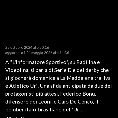
LAVORO
BANDI
SPORT IN SARDEGNA
SPORT
28 ottobre 2024 alle 20:16
RISULTATI E CLASSIFICHE
aggiornato il 24 maggio 2026 alle 14:36
CALCIO
A "L'Informatore Sportivo", su Radilina e
CALCIO REGIONALE
Videolina, si parla di Serie D e del derby che
BASKET
si giocherà domenica a La Maddalena tra Ilva
VOLLEY
e Atletico Uri. Una sfida anticipata da due dei
MOTORI
protagonisti più attesi, Federico Bonu,
TENNIS
difensore dei Leoni, e Caio De Cenco, il
ALTRI SPORT
bomber italo-brasiliano dell'Uri.
CULTURA