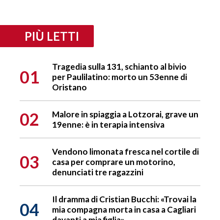
PIÙ LETTI
Tragedia sulla 131, schianto al bivio
01
per Paulilatino: morto un 53enne di
Oristano
02
Malore in spiaggia a Lotzorai, grave un
19enne: è in terapia intensiva
Vendono limonata fresca nel cortile di
03
casa per comprare un motorino,
denunciati tre ragazzini
Il dramma di Cristian Bucchi: «Trovai la
04
mia compagna morta in casa a Cagliari
davanti a mia figlia»