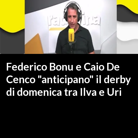
MEDIO CAMPIDANO
ORISTANO E PROVINCIA
SASSARI E PROVINCIA
GALLURA
NUORO E PROVINCIA
OGLIASTRA
AGENDA
Federico Bonu e Caio De
CRONACA
Cenco "anticipano" il derby
ITALIA
di domenica tra Ilva e Uri
MONDO
POLITICA
ECONOMIA
SERVIZI ALLE IMPRESE