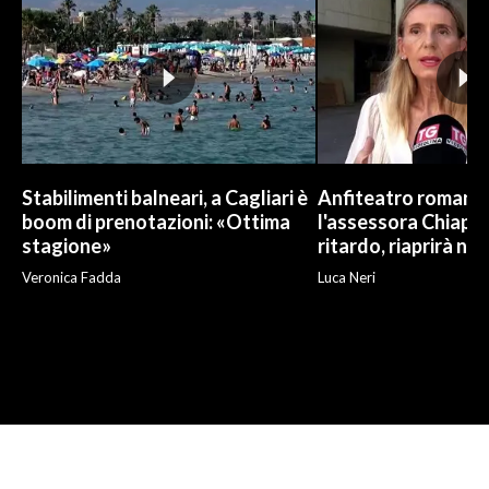
Stabilimenti balneari, a Cagliari è
Anfiteatro romano d
boom di prenotazioni: «Ottima
l'assessora Chiapp
stagione»
ritardo, riaprirà ne
Veronica Fadda
Luca Neri