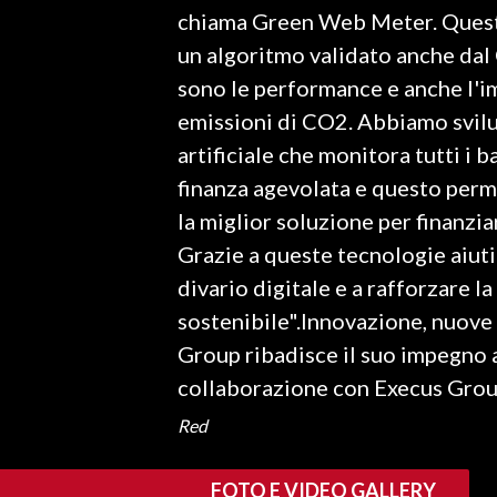
chiama Green Web Meter. Questa
INFO AZIENDE
un algoritmo validato anche dal
ABBONATI
sono le performance e anche l'im
emissioni di CO2. Abbiamo svilu
ANNUNCI
artificiale che monitora tutti i b
NECROLOGI
finanza agevolata e questo perme
PUBBLICITÀ
la miglior soluzione per finanzia
SPIAGGE
Grazie a queste tecnologie aiuti
STORE
divario digitale e a rafforzare 
sostenibile".Innovazione, nuove 
Group ribadisce il suo impegno al
collaborazione con Execus Gro
Red
FOTO E VIDEO GALLERY