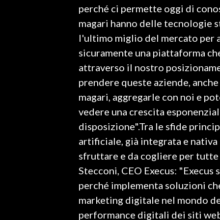
perché ci permette oggi di cono
magari hanno delle tecnologie s
SPETTACOLI
l'ultimo miglio del mercato per 
GOSSIP
sicuramente una piattaforma che
attraverso il nostro posizioname
SALUTE
prendere queste aziende, anche
SARDEGNA TURISMO
magari, aggregarle con noi e po
vedere una crescita esponenziale
SARDI NEL MONDO
disposizione".Tra le sfide princi
NOTIZIE
artificiale, già integrata e nativ
EVENTI
sfruttare e da cogliere per tutt
Stecconi, CEO Execus: "Execus s
#CARAUNIONE
perché implementa soluzioni che
3 MINUTI CON
marketing digitale nel mondo de
performance digitali dei siti web
INSULARITÀ