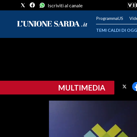
Iscriviti al canale
ProgrammaUS
Vid
TEMI CALDI DI OGG
METEO
COMUNI AL VOTO
VIDEO
MULTIMEDIA
FOTO
CRONACA SARDEGNA
CAGLIARI
PROVINCIA DI CAGLIARI
SULCIS IGLESIENTE