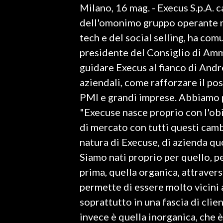
Milano, 16 mag. - Execus S.p.A. c
LAVORO
dell'omonimo gruppo operante nei
BANDI
tech e del social selling, ha comu
presidente del Consiglio di Ammi
SPORT IN SARDEGNA
guidare Execus al fianco di Andr
SPORT
aziendali, come rafforzare il p
RISULTATI E CLASSIFICHE
PMI e grandi imprese. Abbiamo 
CALCIO
"Execuse nasce proprio con l'ob
CALCIO REGIONALE
di mercato con tutti questi cambi
BASKET
natura di Execuse, di azienda quo
VOLLEY
Siamo nati proprio per quello, pe
MOTORI
prima, quella organica, attravers
TENNIS
permette di essere molto vicini 
ALTRI SPORT
soprattutto in una fascia di clie
invece è quella inorganica, che 
CULTURA