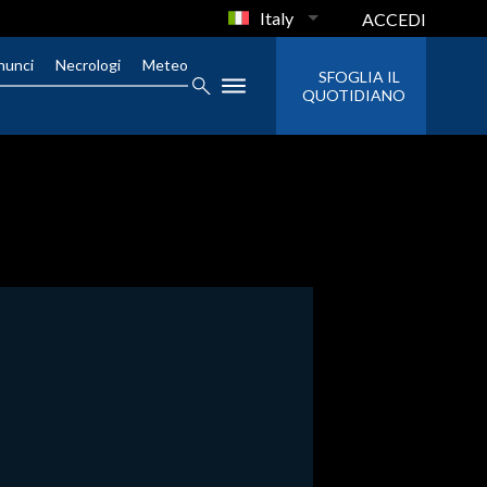
Italy
ACCEDI
nunci
Necrologi
Meteo
SFOGLIA IL
QUOTIDIANO