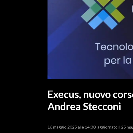
MEDIO CAMPIDANO
ORISTANO E PROVINCIA
SASSARI E PROVINCIA
GALLURA
NUORO E PROVINCIA
OGLIASTRA
AGENDA
CRONACA
ITALIA
MONDO
Execus, nuovo cors
Andrea Stecconi
POLITICA
ECONOMIA
16 maggio 2025 alle 14:30
aggiornato il 25 ma
SERVIZI ALLE IMPRESE