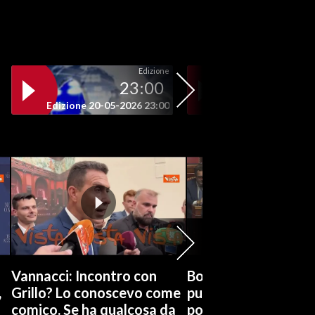
Edizione
23:00
19
Edizione 20-05-2026 23:00
Edizione 20-05-202
Vannacci: Incontro con
Boccia (Pd) su conti
,
Grillo? Lo conoscevo come
pubblici a Giorgetti
comico. Se ha qualcosa da
possiamo affidarci a