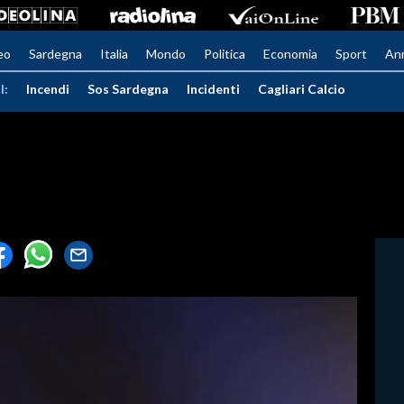
eo
Sardegna
Italia
Mondo
Politica
Economia
Sport
An
I:
Incendi
Sos Sardegna
Incidenti
Cagliari Calcio