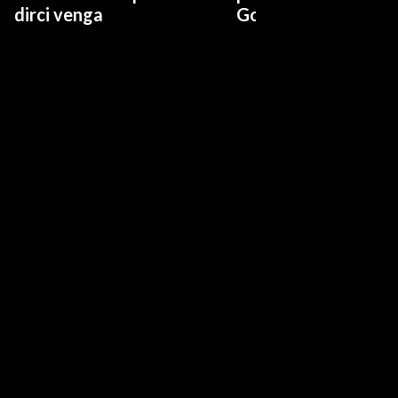
dirci venga
Governo a occhi chi