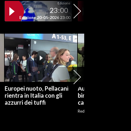
Edizione
23:00
19
Edizione 20-05-2026 23:00
Edizione 20-05-202
Europei nuoto, Pellacani
Australia, dal latte a
rientra in Italia con gli
birra: la seconda vit
azzurri dei tuffi
cammelli
Red