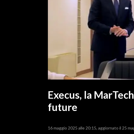
MEDIO CAMPIDANO
ORISTANO E PROVINCIA
SASSARI E PROVINCIA
GALLURA
NUORO E PROVINCIA
OGLIASTRA
AGENDA
CRONACA
ITALIA
MONDO
Execus, la MarTech 
future
POLITICA
ECONOMIA
16 maggio 2025 alle 20:15
aggiornato il 25 ma
SERVIZI ALLE IMPRESE