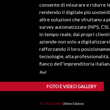
consente di misurare e ridurre le
INFO AZIENDE
rendendo il digitale più sosten
ABBONATI
altre soluzioni che sfruttano a pi
survey automatizzate (NPS, CSI,
ANNUNCI
in tempo reale, dai propri client
NECROLOGI
aziende non solo a digitalizzars
PUBBLICITÀ
rafforzando il loro posizioname
SPIAGGE
tecnologie, alta professionalità.
STORE
fianco dell'imprenditoria italian
Red
FOTO E VIDEO GALLERY
TG VIDEOLINA
Ultime Edizioni