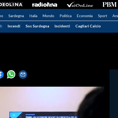
eo
Sardegna
Italia
Mondo
Politica
Economia
Sport
An
I:
Incendi
Sos Sardegna
Incidenti
Cagliari Calcio