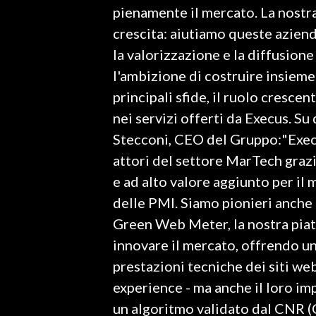
pienamente il mercato. La nostr
crescita: aiutiamo queste azien
SPETTACOLI
la valorizzazione e la diffusione
GOSSIP
l'ambizione di costruire insieme
principali sfide, il ruolo crescent
SALUTE
nei servizi offerti da Execus. S
SARDEGNA TURISMO
Stecconi, CEO del Gruppo:"Execu
attori del settore MarTech grazi
SARDI NEL MONDO
e ad alto valore aggiunto per il
NOTIZIE
delle PMI. Siamo pionieri anche 
EVENTI
Green Web Meter, la nostra piatt
innovare il mercato, offrendo un
#CARAUNIONE
prestazioni tecniche dei siti web 
3 MINUTI CON
experience - ma anche il loro i
un algoritmo validato dal CNR (
INSULARITÀ