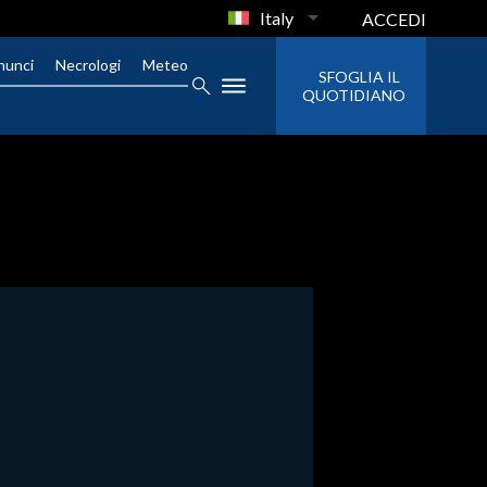
Italy
ACCEDI
nunci
Necrologi
Meteo
SFOGLIA IL
QUOTIDIANO