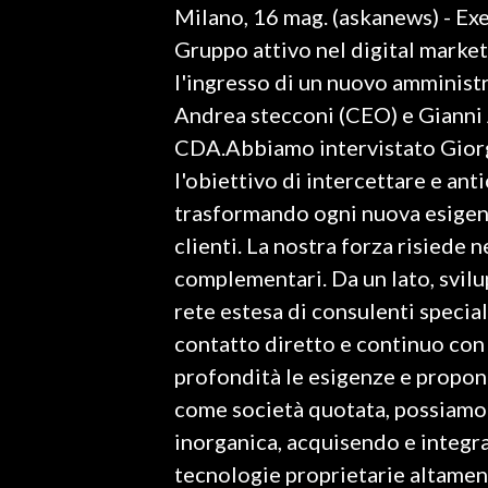
Milano, 16 mag. (askanews) - Exe
LAVORO
Gruppo attivo nel digital market
BANDI
l'ingresso di un nuovo amministr
Andrea stecconi (CEO) e Gianni
SPORT IN SARDEGNA
CDA.Abbiamo intervistato Giorg
SPORT
l'obiettivo di intercettare e ant
RISULTATI E CLASSIFICHE
trasformando ogni nuova esigenza
CALCIO
clienti. La nostra forza risiede 
CALCIO REGIONALE
complementari. Da un lato, svilu
BASKET
rete estesa di consulenti specia
VOLLEY
contatto diretto e continuo co
MOTORI
profondità le esigenze e propone
TENNIS
come società quotata, possiamo 
ALTRI SPORT
inorganica, acquisendo e integra
tecnologie proprietarie altamen
CULTURA