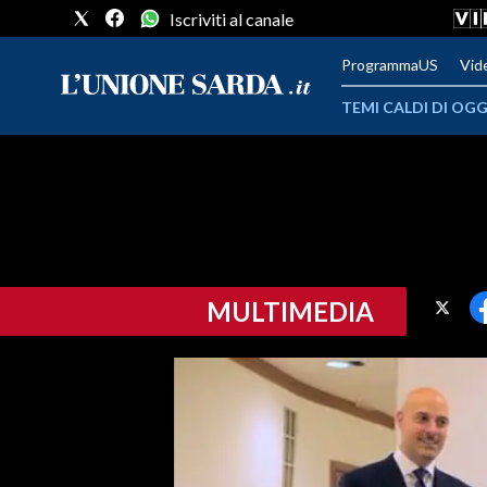
Iscriviti al canale
ProgrammaUS
Vid
TEMI CALDI DI OGG
METEO
COMUNI AL VOTO
VIDEO
MULTIMEDIA
FOTO
CRONACA SARDEGNA
CAGLIARI
PROVINCIA DI CAGLIARI
SULCIS IGLESIENTE