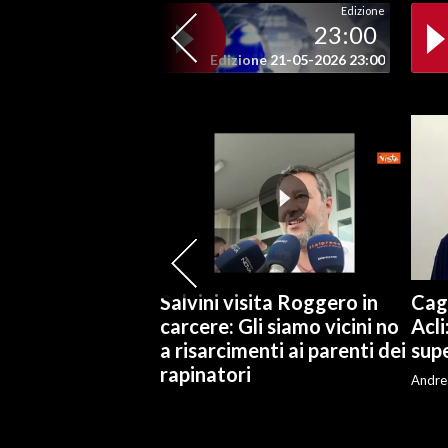
Edizione
23:00
Edizione 21-05-2026 23:00
Salvini visita Roggero in
Cagl
carcere: Gli siamo vicini no
Acli
a risarcimenti ai parenti dei
supe
rapinatori
Andre