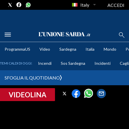
Italy
ACCEDI
METEO
ProgrammaUS
Video
Sardegna
Italia
Mondo
Po
COMUNI AL VOTO
Incendi
Sos Sardegna
Incidenti
Cagli
TEMI CALDI DI OGGI:
VIDEO
SFOGLIA IL QUOTIDIANO
FOTO
VIDEOLINA
CRONACA SARDEGNA
CAGLIARI
PROVINCIA DI CAGLIARI
SULCIS IGLESIENTE