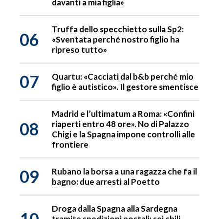
davanti a mia figlia»
Truffa dello specchietto sulla Sp2:
06
«Sventata perché nostro figlio ha
ripreso tutto»
07
Quartu: «Cacciati dal b&b perché mio
figlio è autistico». Il gestore smentisce
Madrid e l’ultimatum a Roma: «Confini
08
riaperti entro 48 ore». No di Palazzo
Chigi e la Spagna impone controlli alle
frontiere
09
Rubano la borsa a una ragazza che fa il
bagno: due arresti al Poetto
Droga dalla Spagna alla Sardegna
10
tramite spedizioni postali: sei chili