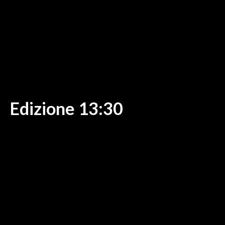
MEDIO CAMPIDANO
ORISTANO E PROVINCIA
SASSARI E PROVINCIA
GALLURA
NUORO E PROVINCIA
OGLIASTRA
AGENDA
Edizione 13:30
CRONACA
ITALIA
MONDO
POLITICA
ECONOMIA
SERVIZI ALLE IMPRESE