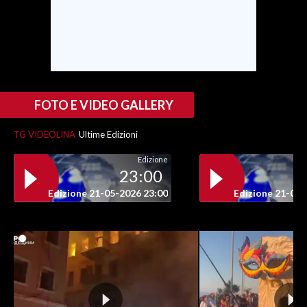
SPETTACOLI
GOSSIP
SALUTE
FOTO E VIDEO GALLERY
SARDEGNA TURISMO
TG VIDEOLINA
Ultime Edizioni
Edizione
SARDI NEL MONDO
23:00
NOTIZIE
Edizione 21-05-2026 23:00
Edizione 21-05-
EVENTI
#CARAUNIONE
3 MINUTI CON
INSULARITÀ