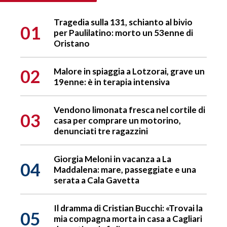
Tragedia sulla 131, schianto al bivio
01
per Paulilatino: morto un 53enne di
Oristano
02
Malore in spiaggia a Lotzorai, grave un
19enne: è in terapia intensiva
Vendono limonata fresca nel cortile di
03
casa per comprare un motorino,
denunciati tre ragazzini
Giorgia Meloni in vacanza a La
04
Maddalena: mare, passeggiate e una
serata a Cala Gavetta
Il dramma di Cristian Bucchi: «Trovai la
05
mia compagna morta in casa a Cagliari