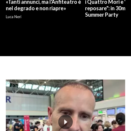
«Tanti annunci, ma l'Anfiteatro è
i Quattro Mori e "
nel degrado e non riapre»
reposare": in 30mila 
Summer Party
Luca Neri