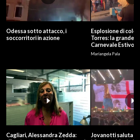
INFO AZIENDE
ABBONATI
Odessa sotto attacco, i
Esplosione di color
ANNUNCI
soccorritori in azione
Torres: la grande sf
NECROLOGI
Carnevale Estivo
PUBBLICITÀ
Mariangela Pala
SPIAGGE
STORE
Cagliari, Alessandra Zedda:
Jovanotti saluta l