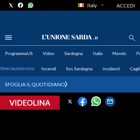
Italy
ACCEDI
METEO
ProgrammaUS
Video
Sardegna
Italia
Mondo
Po
COMUNI AL VOTO
Incendi
Sos Sardegna
Incidenti
Cagli
TEMI CALDI DI OGGI:
VIDEO
SFOGLIA IL QUOTIDIANO
FOTO
VIDEOLINA
CRONACA SARDEGNA
CAGLIARI
PROVINCIA DI CAGLIARI
SULCIS IGLESIENTE