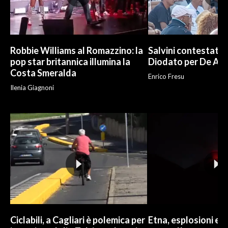
INFO AZIENDE
ABBONATI
Robbie Williams al Romazzino: la
Salvini contestato 
ANNUNCI
pop star britannica illumina la
Diodato per De And
NECROLOGI
Costa Smeralda
Enrico Fresu
PUBBLICITÀ
Ilenia Giagnoni
SPIAGGE
STORE
Ciclabili, a Cagliari è polemica per
Etna, esplosioni e c