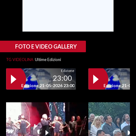
SPETTACOLI
GOSSIP
SALUTE
FOTO E VIDEO GALLERY
SARDEGNA TURISMO
TG VIDEOLINA
Ultime Edizioni
Edizione
SARDI NEL MONDO
23:00
NOTIZIE
Edizione 21-05-2026 23:00
Edizione 21-05-
EVENTI
#CARAUNIONE
3 MINUTI CON
INSULARITÀ