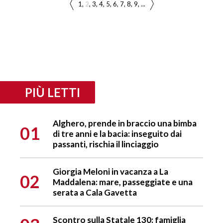
1
2
3
4
5
6
7
8
9
...
PIÙ LETTI
Alghero, prende in braccio una bimba
01
di tre anni e la bacia: inseguito dai
passanti, rischia il linciaggio
Giorgia Meloni in vacanza a La
02
Maddalena: mare, passeggiate e una
serata a Cala Gavetta
Scontro sulla Statale 130: famiglia