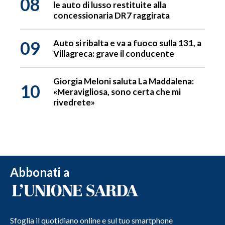
08
le auto di lusso restituite alla
concessionaria DR7 raggirata
09
Auto si ribalta e va a fuoco sulla 131, a
Villagreca: grave il conducente
Giorgia Meloni saluta La Maddalena:
10
«Meravigliosa, sono certa che mi
rivedrete»
Abbonati a
Sfoglia il quotidiano online e sul tuo smartphone