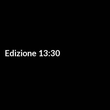
MEDIO CAMPIDANO
ORISTANO E PROVINCIA
SASSARI E PROVINCIA
GALLURA
NUORO E PROVINCIA
OGLIASTRA
AGENDA
Edizione 13:30
CRONACA
ITALIA
MONDO
POLITICA
ECONOMIA
SERVIZI ALLE IMPRESE