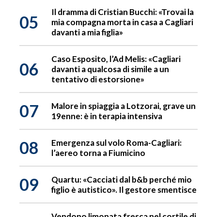
Il dramma di Cristian Bucchi: «Trovai la
05
mia compagna morta in casa a Cagliari
davanti a mia figlia»
Caso Esposito, l’Ad Melis: «Cagliari
06
davanti a qualcosa di simile a un
tentativo di estorsione»
07
Malore in spiaggia a Lotzorai, grave un
19enne: è in terapia intensiva
08
Emergenza sul volo Roma-Cagliari:
l’aereo torna a Fiumicino
09
Quartu: «Cacciati dal b&b perché mio
figlio è autistico». Il gestore smentisce
Vendono limonata fresca nel cortile di