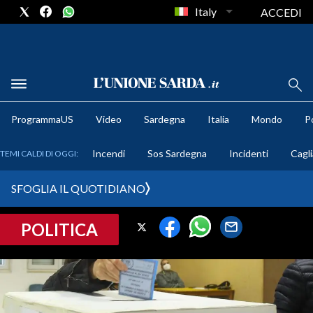
Italy
ACCEDI
METEO
ProgrammaUS
Video
Sardegna
Italia
Mondo
Po
COMUNI AL VOTO
Incendi
Sos Sardegna
Incidenti
Cagli
TEMI CALDI DI OGGI:
VIDEO
SFOGLIA IL QUOTIDIANO
FOTO
POLITICA
CRONACA SARDEGNA
CAGLIARI
PROVINCIA DI CAGLIARI
SULCIS IGLESIENTE