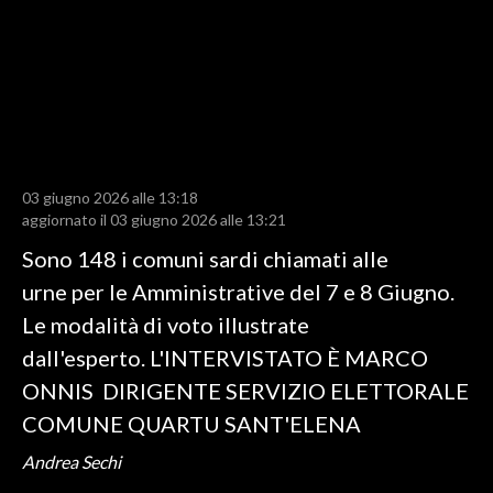
LAVORO
BANDI
SPORT IN SARDEGNA
SPORT
03 giugno 2026 alle 13:18
RISULTATI E CLASSIFICHE
aggiornato il 03 giugno 2026 alle 13:21
CALCIO
Sono 148 i comuni sardi chiamati alle
CALCIO REGIONALE
urne per le Amministrative del 7 e 8 Giugno.
BASKET
Le modalità di voto illustrate
VOLLEY
dall'esperto. L'INTERVISTATO È MARCO
MOTORI
ONNIS DIRIGENTE SERVIZIO ELETTORALE
TENNIS
COMUNE QUARTU SANT'ELENA
ALTRI SPORT
Andrea Sechi
CULTURA