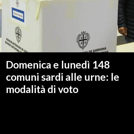
MEDIO CAMPIDANO
ORISTANO E PROVINCIA
SASSARI E PROVINCIA
GALLURA
NUORO E PROVINCIA
OGLIASTRA
AGENDA
Domenica e lunedì 148
CRONACA
comuni sardi alle urne: le
ITALIA
modalità di voto
MONDO
POLITICA
ECONOMIA
SERVIZI ALLE IMPRESE