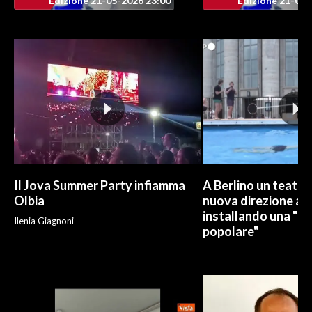
Edizione 21-05-2026 23:00
Edizione 21-05-
INFO AZIENDE
ABBONATI
ANNUNCI
NECROLOGI
PUBBLICITÀ
SPIAGGE
STORE
Il Jova Summer Party infiamma
A Berlino un teatro
Olbia
nuova direzione art
installando una "pi
Ilenia Giagnoni
popolare"