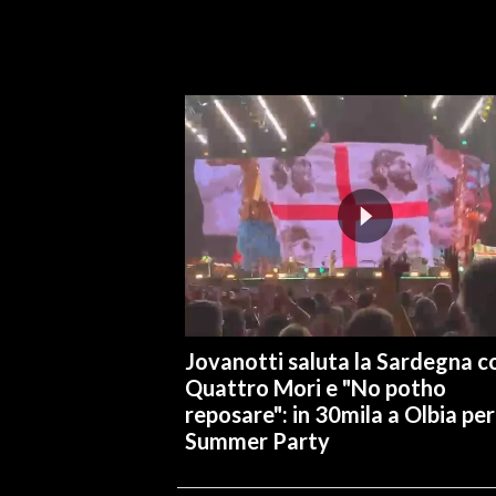
INFO AZIENDE
ABBONATI
ANNUNCI
NECROLOGI
PUBBLICITÀ
SPIAGGE
STORE
Jovanotti saluta la Sardegna co
Quattro Mori e "No potho
reposare": in 30mila a Olbia per 
Summer Party