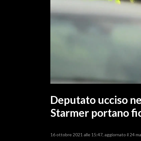
MEDIO CAMPIDANO
ORISTANO E PROVINCIA
SASSARI E PROVINCIA
GALLURA
NUORO E PROVINCIA
OGLIASTRA
AGENDA
CRONACA
ITALIA
MONDO
Deputato ucciso ne
Starmer portano fio
POLITICA
ECONOMIA
16 ottobre 2021 alle 15:47
aggiornato il 24 m
SERVIZI ALLE IMPRESE