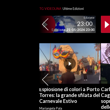
TG VIDEOLINA
Ultime Edizioni
SPETTACOLI
Edizione
23:00
GOSSIP
Edizione 21-05-2026 23:00
SALUTE
SARDEGNA TURISMO
SARDI NEL MONDO
NOTIZIE
EVENTI
#CARAUNIONE
Esplosione di colori a Porto
Carl
Torres: la grande sfilata del
Cag
3 MINUTI CON
Carnevale Estivo
sopr
del
INSULARITÀ
Mariangela Pala