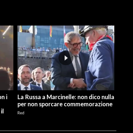
n i
La Russa a Marcinelle: non dico nulla
per non sporcare commemorazione
il
Red