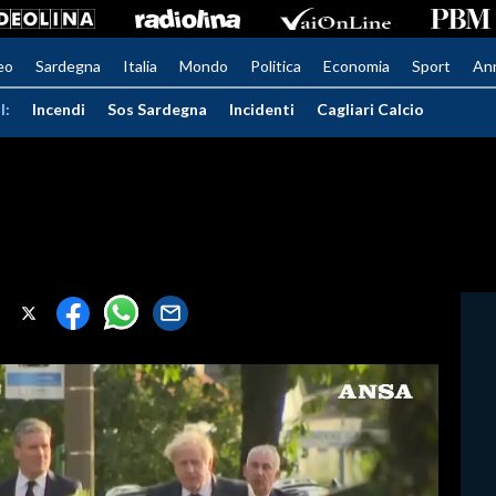
eo
Sardegna
Italia
Mondo
Politica
Economia
Sport
An
I:
Incendi
Sos Sardegna
Incidenti
Cagliari Calcio