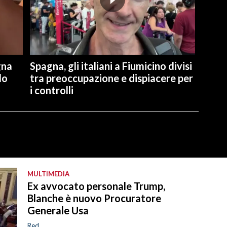
gna
Spagna, gli italiani a Fiumicino divisi
lo
tra preoccupazione e dispiacere per
i controlli
MULTIMEDIA
Ex avvocato personale Trump,
Blanche è nuovo Procuratore
Generale Usa
Red