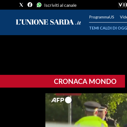
Iscriviti al canale
ProgrammaUS
Vid
TEMI CALDI DI OGG
METEO
COMUNI AL VOTO
VIDEO
CRONACA MONDO
FOTO
CRONACA SARDEGNA
CAGLIARI
PROVINCIA DI CAGLIARI
SULCIS IGLESIENTE