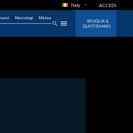
Italy
ACCEDI
nunci
Necrologi
Meteo
SFOGLIA IL
QUOTIDIANO