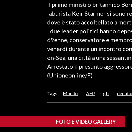
Il primo ministro britannico Bori
LAVORO
laburista Keir Starmer si sono re
BANDI
dove è stato accoltellato a mort
I due leader politici hanno depo
SPORT IN SARDEGNA
69enne, conservatore e membro 
SPORT
venerdì durante un incontro con 
RISULTATI E CLASSIFICHE
on-Sea, una città a una sessantin
CALCIO
Arrestato il presunto aggressore:
CALCIO REGIONALE
(Unioneonline/F)
BASKET
VOLLEY
Tags:
Mondo
AFP
gb
deputa
MOTORI
TENNIS
ALTRI SPORT
FOTO E VIDEO GALLERY
CULTURA