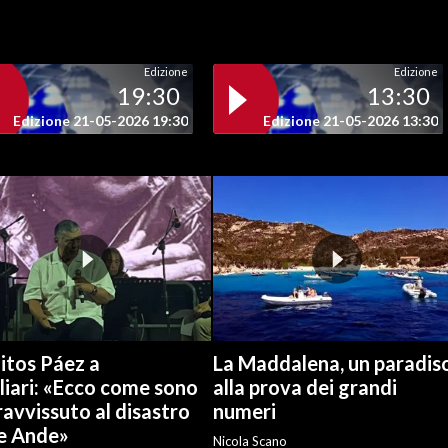
Edizione
Edizione
19:30
13:30
Edizione 21-05-2026 19:30
Edizione 21-05-2026 13:30
itos Páez a
La Maddalena, un paradis
liari: «Ecco come sono
alla prova dei grandi
avvissuto al disastro
numeri
le Ande»
Nicola Scano