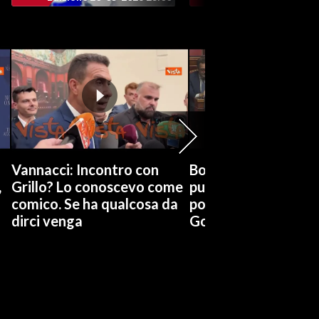
Vannacci: Incontro con
Boccia (Pd) su conti
,
Grillo? Lo conoscevo come
pubblici a Giorgetti
comico. Se ha qualcosa da
possiamo affidarci a
dirci venga
Governo a occhi chi