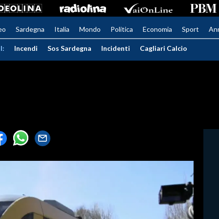
eo
Sardegna
Italia
Mondo
Politica
Economia
Sport
An
I:
Incendi
Sos Sardegna
Incidenti
Cagliari Calcio