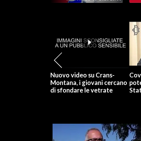
SPETTACOLI
GOSSIP
SALUTE
SARDEGNA TURISMO
Nuovo video su Crans-
Cov
SARDI NEL MONDO
Montana, i giovani cercano
pote
NOTIZIE
di sfondare le vetrate
Stat
EVENTI
#CARAUNIONE
3 MINUTI CON
INSULARITÀ