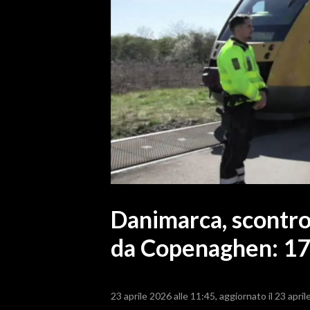
MEDIO CAMPIDANO
ORISTANO E PROVINCIA
SASSARI E PROVINCIA
GALLURA
NUORO E PROVINCIA
OGLIASTRA
AGENDA
CRONACA
ITALIA
MONDO
Danimarca, scontro 
da Copenaghen: 17 
POLITICA
ECONOMIA
23 aprile 2026 alle 11:45
aggiornato il 23 april
SERVIZI ALLE IMPRESE