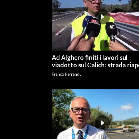
INFO AZIENDE
ABBONATI
ANNUNCI
NECROLOGI
PUBBLICITÀ
Ad Alghero finiti i lavori sul
SPIAGGE
viadotto sul Calich: strada ria
STORE
Franco Ferrandu