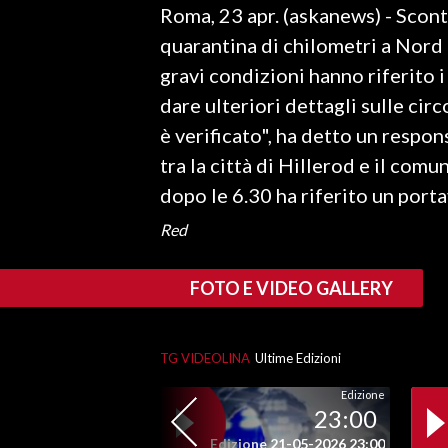
Roma, 23 apr. (askanews) - Scont
LAVORO
quarantina di chilometri a Nord d
BANDI
gravi condizioni hanno riferito
dare ulteriori dettagli sulle circ
SPORT IN SARDEGNA
è verificato", ha detto un respon
SPORT
tra la città di Hillerod e il com
RISULTATI E CLASSIFICHE
dopo le 6.30 ha riferito un porta
CALCIO
Red
CALCIO REGIONALE
BASKET
FOTO E VIDEO GALLERY
VOLLEY
MOTORI
TG VIDEOLINA
Ultime Edizioni
TENNIS
ALTRI SPORT
Edizione
23:00
CULTURA
Edizione 21-05-2026 23:00