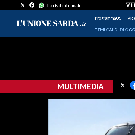
Iscriviti al canale
ProgrammaUS
Vid
TEMI CALDI DI OGG
METEO
COMUNI AL VOTO
VIDEO
MULTIMEDIA
FOTO
CRONACA SARDEGNA
CAGLIARI
PROVINCIA DI CAGLIARI
SULCIS IGLESIENTE