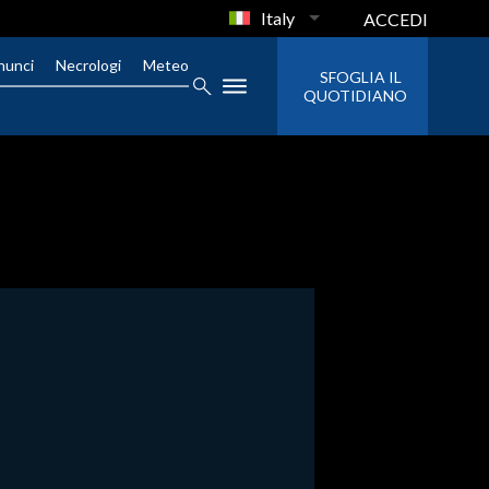
Italy
ACCEDI
nunci
Necrologi
Meteo
SFOGLIA IL
QUOTIDIANO