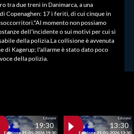
ro tra due treni in Danimarca, a una
i Copenaghen: 17 i feriti, di cui cinque in
 i soccorritori."Al momento non possiamo
ostanze dell'incidente o sui motivi per cui si
sabile della polizia.La collisione è avvenuta
une di Kagerup; l'allarme è stato dato poco
voce della polizia.
Edizione
Edizione
19:30
13:30
Edizione 21-05-2026 19:30
Edizione 21-05-2026 13:30