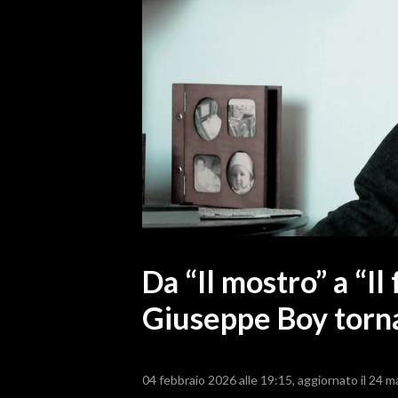
MEDIO CAMPIDANO
ORISTANO E PROVINCIA
SASSARI E PROVINCIA
GALLURA
NUORO E PROVINCIA
OGLIASTRA
AGENDA
CRONACA
ITALIA
MONDO
Da “Il mostro” a “Il
Giuseppe Boy torna
POLITICA
ECONOMIA
04 febbraio 2026 alle 19:15
aggiornato il 24 m
SERVIZI ALLE IMPRESE