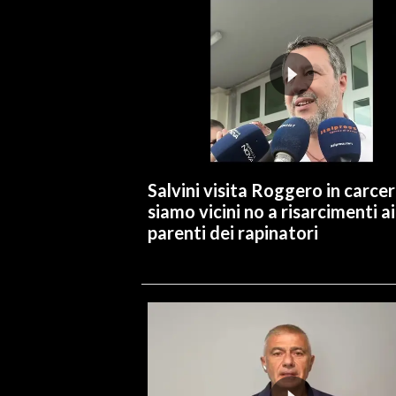
INFO AZIENDE
ABBONATI
ANNUNCI
NECROLOGI
PUBBLICITÀ
SPIAGGE
Salvini visita Roggero in carcer
STORE
siamo vicini no a risarcimenti ai
parenti dei rapinatori