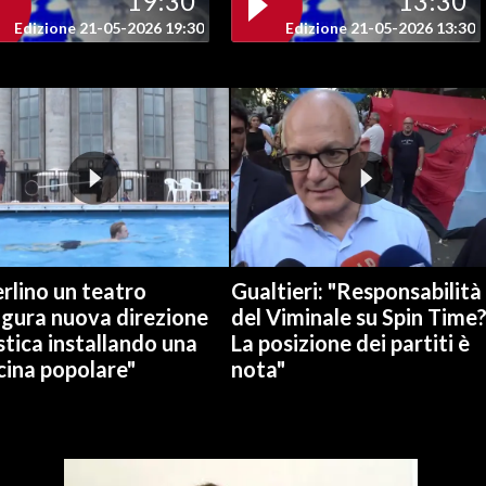
19:30
13:30
Edizione 21-05-2026 19:30
Edizione 21-05-2026 13:30
rlino un teatro
Gualtieri: "Responsabilità
ugura nuova direzione
del Viminale su Spin Time
stica installando una
La posizione dei partiti è
cina popolare"
nota"