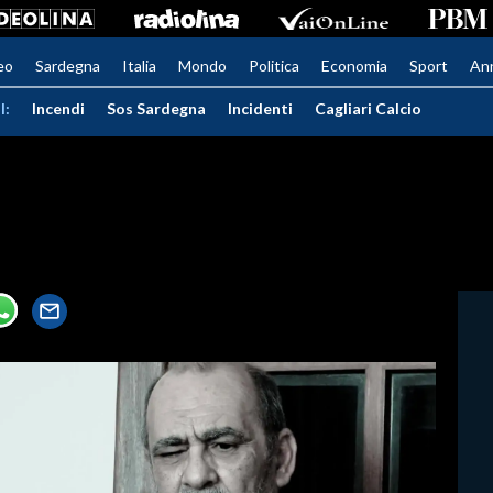
eo
Sardegna
Italia
Mondo
Politica
Economia
Sport
An
I:
Incendi
Sos Sardegna
Incidenti
Cagliari Calcio