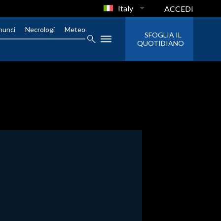
Italy
ACCEDI
nunci
Necrologi
Meteo
SFOGLIA IL
QUOTIDIANO