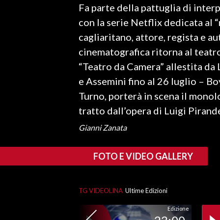
Fa parte della pattuglia di inter
LAVORO
con la serie Netflix dedicata al
BANDI
cagliaritano, attore, regista e a
cinematografica ritorna al teatro
SPORT IN SARDEGNA
“Teatro da Camera” allestita da 
SPORT
e Assemini fino al 26 luglio – B
RISULTATI E CLASSIFICHE
Turno, porterà in scena il monol
CALCIO
tratto dall’opera di Luigi Pirand
CALCIO REGIONALE
Gianni Zanata
BASKET
VOLLEY
FOTO E VIDEO GALLERY
MOTORI
TENNIS
TG VIDEOLINA
Ultime Edizioni
ALTRI SPORT
Edizione
CULTURA