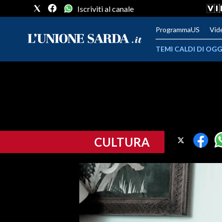
Iscriviti al canale
ProgrammaUS
Vid
TEMI CALDI DI OGG
METEO
COMUNI AL VOTO
VIDEO
CULTURA
FOTO
CRONACA SARDEGNA
CAGLIARI
PROVINCIA DI CAGLIARI
SULCIS IGLESIENTE