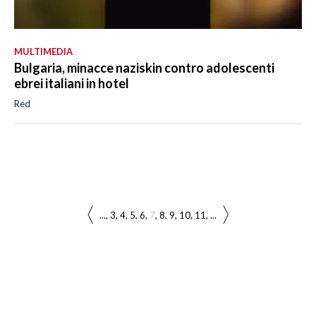
MULTIMEDIA
Bulgaria, minacce naziskin contro adolescenti
ebrei italiani in hotel
Red
...
3
4
5
6
7
8
9
10
11
...