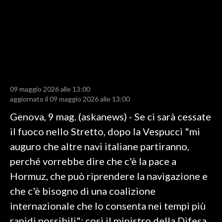
LAVORO
BANDI
SPORT IN SARDEGNA
SPORT
09 maggio 2026 alle 13:00
RISULTATI E CLASSIFICHE
aggiornato il 09 maggio 2026 alle 13:00
CALCIO
Genova, 9 mag. (askanews) - Se ci sarà cessate
CALCIO REGIONALE
il fuoco nello Stretto, dopo la Vespucci "mi
BASKET
auguro che altre navi italiane partiranno,
VOLLEY
perché vorrebbe dire che c'è la pace a
MOTORI
Hormuz, che può riprendere la navigazione e
TENNIS
che c'è bisogno di una coalizione
ALTRI SPORT
internazionale che lo consenta nei tempi più
rapidi possibili": così il ministro della Difesa
CULTURA