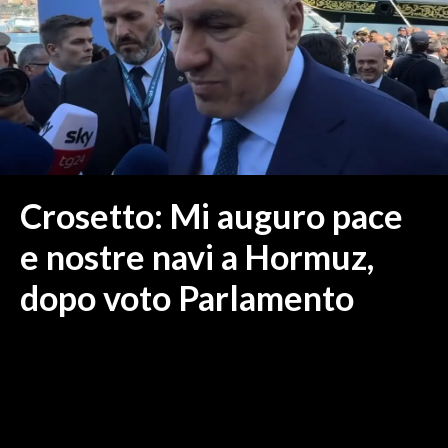
MEDIO CAMPIDANO
ORISTANO E PROVINCIA
SASSARI E PROVINCIA
GALLURA
NUORO E PROVINCIA
OGLIASTRA
AGENDA
Crosetto: Mi auguro pace
CRONACA
e nostre navi a Hormuz,
ITALIA
dopo voto Parlamento
MONDO
POLITICA
ECONOMIA
SERVIZI ALLE IMPRESE