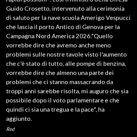
Guido Crosetto, intervenuto alla cerimonia
SPETTACOLI
di saluto per la nave scuola Amerigo Vespucci
che lascia il porto Antico di Genova per la
GOSSIP
Campagna Nord America 2026."Quello
SALUTE
vorrebbe dire che avremo anche meno
problemi sulle nostre tavole visto l'aumento
SARDEGNA TURISMO
che c'è stato di tutto, alle pompe di benzina,
vorrebbe dire che almeno una parte dei
SARDI NEL MONDO
problemi che ci stanno massacrando da
NOTIZIE
troppi anni sarebbe risolta, mi auguro che sia
EVENTI
possibile dopo il voto parlamentare e che
#CARAUNIONE
quindi ci sia una tregua e la pace", ha
aggiunto.
3 MINUTI CON
Red
INSULARITÀ