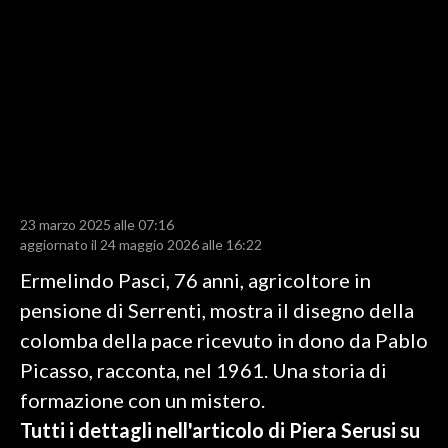
LAVORO
BANDI
SPORT IN SARDEGNA
SPORT
RISULTATI E CLASSIFICHE
CALCIO
23 marzo 2025 alle 07:16
aggiornato il 24 maggio 2026 alle 16:22
CALCIO REGIONALE
BASKET
Ermelindo Pasci, 76 anni, agricoltore in
VOLLEY
pensione di Serrenti, mostra il disegno della
MOTORI
colomba della pace ricevuto in dono da Pablo
TENNIS
Picasso, racconta, nel 1961. Una storia di
ALTRI SPORT
formazione con un mistero.
Tutti i dettagli nell'articolo di Piera Serusi su
CULTURA