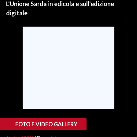
L'Unione Sarda in edicola e sull'edizione
digitale
SPETTACOLI
GOSSIP
SALUTE
SARDEGNA TURISMO
SARDI NEL MONDO
NOTIZIE
EVENTI
#CARAUNIONE
3 MINUTI CON
FOTO E VIDEO GALLERY
INSULARITÀ