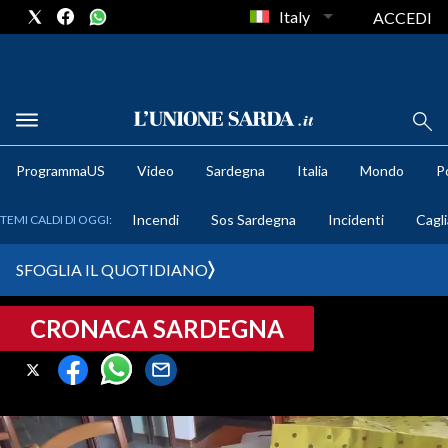
Italy
ACCEDI
METEO
ProgrammaUS
Video
Sardegna
Italia
Mondo
Po
COMUNI AL VOTO
Incendi
Sos Sardegna
Incidenti
Cagli
TEMI CALDI DI OGGI:
VIDEO
SFOGLIA IL QUOTIDIANO
FOTO
CRONACA SARDEGNA
CRONACA SARDEGNA
CAGLIARI
PROVINCIA DI CAGLIARI
SULCIS IGLESIENTE