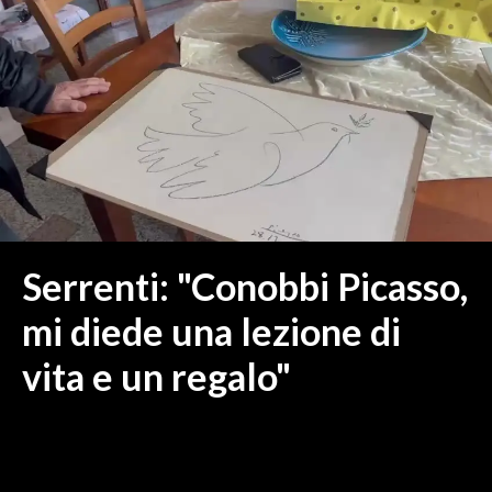
MEDIO CAMPIDANO
ORISTANO E PROVINCIA
SASSARI E PROVINCIA
GALLURA
NUORO E PROVINCIA
OGLIASTRA
AGENDA
CRONACA
Serrenti: "Conobbi Picasso,
ITALIA
mi diede una lezione di
MONDO
vita e un regalo"
POLITICA
ECONOMIA
SERVIZI ALLE IMPRESE