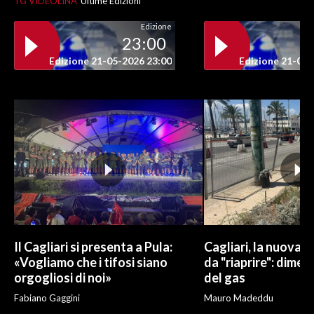
TG VIDEOLINA
Ultime Edizioni
Edizione
INFO AZIENDE
23:00
ABBONATI
Edizione 21-05-2026 23:00
Edizione 21-05-
ANNUNCI
NECROLOGI
PUBBLICITÀ
SPIAGGE
STORE
Il Cagliari si presenta a Pula:
Cagliari, la nuova v
«Vogliamo che i tifosi siano
da "riaprire": dimen
orgogliosi di noi»
del gas
Fabiano Gaggini
Mauro Madeddu