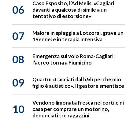
Caso Esposito, l’Ad Melis: «Cagliari
06
davanti a qualcosa di simile a un
tentativo di estorsione»
07
Malore in spiaggia a Lotzorai, grave un
19enne: è in terapia intensiva
08
Emergenza sul volo Roma-Cagliari:
l’aereo torna a Fiumicino
09
Quartu: «Cacciati dal b&b perché mio
figlio è autistico». Il gestore smentisce
Vendono limonata fresca nel cortile di
10
casa per comprare un motorino,
denunciati tre ragazzini