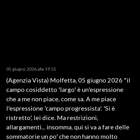
LAVORO
BANDI
SPORT IN SARDEGNA
SPORT
RISULTATI E CLASSIFICHE
CALCIO
05 giugno 2026 alle 19:55
CALCIO REGIONALE
(Agenzia Vista) Molfetta, 05 giugno 2026 "il
BASKET
campo cosiddetto 'largo' è un'espressione
VOLLEY
che a me non piace, come sa. A me piace
MOTORI
l'espressione 'campo progressista'. 'Si è
TENNIS
ristretto', lei dice. Ma restrizioni,
ALTRI SPORT
allargamenti... insomma, qui si va a fare delle
sommatorie un po' che non hanno molto
CULTURA