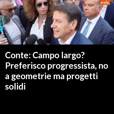
MEDIO CAMPIDANO
ORISTANO E PROVINCIA
SASSARI E PROVINCIA
GALLURA
NUORO E PROVINCIA
OGLIASTRA
AGENDA
Conte: Campo largo?
CRONACA
Preferisco progressista, no
ITALIA
a geometrie ma progetti
MONDO
solidi
POLITICA
ECONOMIA
SERVIZI ALLE IMPRESE