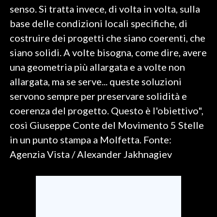
senso. Si tratta invece, di volta in volta, sulla
SPETTACOLI
base delle condizioni locali specifiche, di
costruire dei progetti che siano coerenti, che
GOSSIP
siano solidi. A volte bisogna, come dire, avere
una geometria più allargata e a volte non
SALUTE
allargata, ma se serve... queste soluzioni
SARDEGNA TURISMO
servono sempre per preservare solidità e
coerenza del progetto. Questo è l'obiettivo",
SARDI NEL MONDO
così Giuseppe Conte del Movimento 5 Stelle
NOTIZIE
in un punto stampa a Molfetta. Fonte:
EVENTI
Agenzia Vista / Alexander Jakhnagiev
#CARAUNIONE
3 MINUTI CON
INSULARITÀ