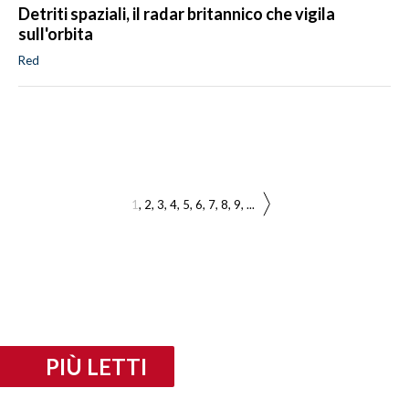
Detriti spaziali, il radar britannico che vigila
sull'orbita
Red
1
2
3
4
5
6
7
8
9
...
PIÙ LETTI