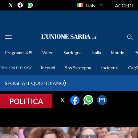
Italy
ACCEDI
METEO
ProgrammaUS
Video
Sardegna
Italia
Mondo
Po
COMUNI AL VOTO
Incendi
Sos Sardegna
Incidenti
Cagli
TEMI CALDI DI OGGI:
VIDEO
SFOGLIA IL QUOTIDIANO
FOTO
POLITICA
CRONACA SARDEGNA
CAGLIARI
PROVINCIA DI CAGLIARI
SULCIS IGLESIENTE