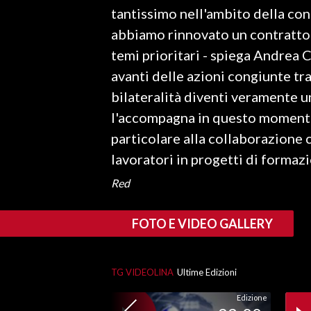
tantissimo nell'ambito della con
INFO AZIENDE
abbiamo rinnovato un contratto c
ABBONATI
temi prioritari - spiega Andrea 
avanti delle azioni congiunte tr
ANNUNCI
bilateralità diventi veramente u
NECROLOGI
l'accompagna in questo momento 
PUBBLICITÀ
particolare alla collaborazione 
SPIAGGE
lavoratori in progetti di formazi
STORE
Red
FOTO E VIDEO GALLERY
TG VIDEOLINA
Ultime Edizioni
Edizione