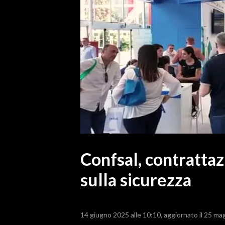
MEDIO CAMPIDANO
ORISTANO E PROVINCIA
SASSARI E PROVINCIA
GALLURA
NUORO E PROVINCIA
OGLIASTRA
AGENDA
CRONACA
ITALIA
MONDO
Confsal, contrattaz
sulla sicurezza
POLITICA
ECONOMIA
14 giugno 2025 alle 10:10
aggiornato il 25 ma
SERVIZI ALLE IMPRESE