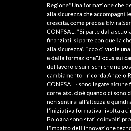
Regione".Una formazione che dev
alla sicurezza che accompagni le
SPETTACOLI
crescita, come precisa Elvira Se
GOSSIP
CONFSAL: "Si parte dalla scuola 
finanziati, si parte con quella c
SALUTE
alla sicurezza'. Ecco ci vuole un
SARDEGNA TURISMO
e della formazione".Focus sui c
del lavoro e sui rischi che ne p
SARDI NEL MONDO
cambiamento - ricorda Angelo R
NOTIZIE
CONFSAL - sono legate alcune f
EVENTI
correlato, cioè quando ci sono d
non sentirsi all'altezza e quindi
#CARAUNIONE
l'iniziativa formativa rivolta a 
3 MINUTI CON
Bologna sono stati coinvolti prof
l'impatto dell'innovazione tecn
INSULARITÀ