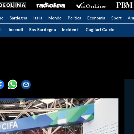
eo
Sardegna
Italia
Mondo
Politica
Economia
Sport
An
I:
Incendi
Sos Sardegna
Incidenti
Cagliari Calcio