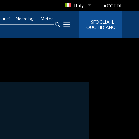
Italy
ACCEDI
nunci
Necrologi
Meteo
SFOGLIA IL
QUOTIDIANO