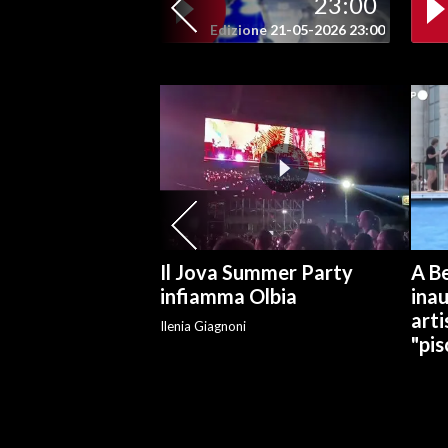
23:00
Edizione 21-05-2026 23:00
Il Jova Summer Party
A Be
infiamma Olbia
ina
arti
Ilenia Giagnoni
"pis