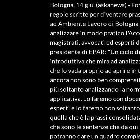
Bologna, 14 giu. (askanews) - Fo
LAVORO
regole scritte per diventare pra
BANDI
ad Ambiente Lavoro di Bologna, 
analizzare in modo pratico l'Ac
SPORT IN SARDEGNA
magistrati, avvocati ed esperti 
SPORT
presidente di EPAR: "Un ciclo di 
RISULTATI E CLASSIFICHE
introduttiva che mira ad analizz
CALCIO
che lo vada proprio ad aprire in 
CALCIO REGIONALE
ancora non sono ben comprensibi
BASKET
più soltanto analizzando la nor
VOLLEY
applicativa. Lo faremo con docent
MOTORI
esperti e lo faremo non soltant
TENNIS
quella che è la prassi consolidat
ALTRI SPORT
che sono le sentenze che da qui 
potranno dare un quadro complet
CULTURA