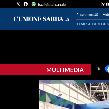
Iscriviti al canale
ProgrammaUS
Vid
TEMI CALDI DI OGG
METEO
COMUNI AL VOTO
VIDEO
MULTIMEDIA
FOTO
CRONACA SARDEGNA
CAGLIARI
PROVINCIA DI CAGLIARI
SULCIS IGLESIENTE