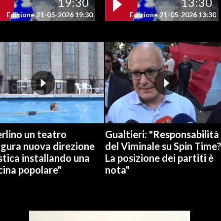
19:30
13:30
Edizione 21-05-2026 19:30
Edizione 21-05-2026 13:30
rlino un teatro
Gualtieri: "Responsabilità
ugura nuova direzione
del Viminale su Spin Time
stica installando una
La posizione dei partiti è
cina popolare"
nota"