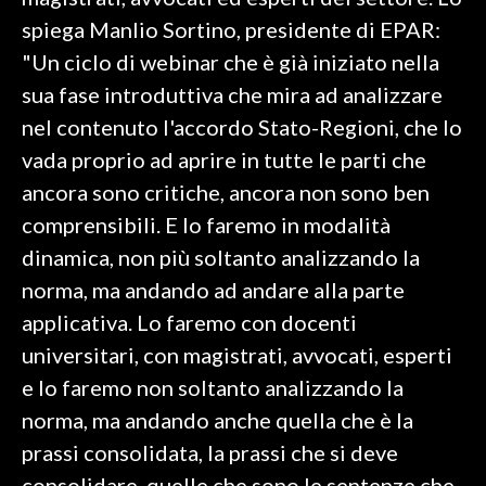
spiega Manlio Sortino, presidente di EPAR:
SPETTACOLI
"Un ciclo di webinar che è già iniziato nella
sua fase introduttiva che mira ad analizzare
GOSSIP
nel contenuto l'accordo Stato-Regioni, che lo
SALUTE
vada proprio ad aprire in tutte le parti che
ancora sono critiche, ancora non sono ben
SARDEGNA TURISMO
comprensibili. E lo faremo in modalità
dinamica, non più soltanto analizzando la
SARDI NEL MONDO
norma, ma andando ad andare alla parte
NOTIZIE
applicativa. Lo faremo con docenti
EVENTI
universitari, con magistrati, avvocati, esperti
#CARAUNIONE
e lo faremo non soltanto analizzando la
norma, ma andando anche quella che è la
3 MINUTI CON
prassi consolidata, la prassi che si deve
INSULARITÀ
consolidare, quelle che sono le sentenze che