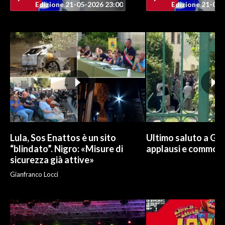
Edizione 21-05-2026 23:00
Edizione 21-05-
Lula, Sos Enattos è un sito
Ultimo saluto a Guc
“blindato”. Nigro: «Misure di
applausi e commoz
sicurezza già attive»
Gianfranco Locci