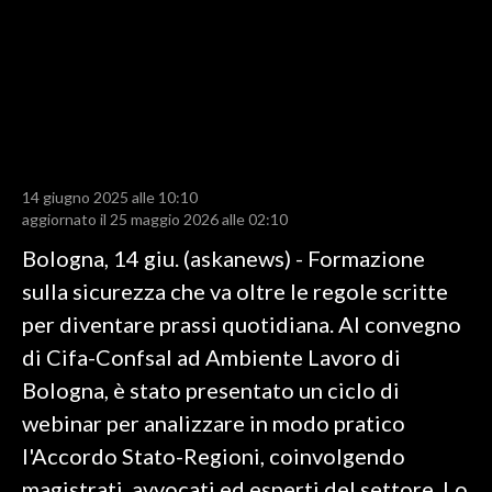
LAVORO
BANDI
SPORT IN SARDEGNA
SPORT
14 giugno 2025 alle 10:10
RISULTATI E CLASSIFICHE
aggiornato il 25 maggio 2026 alle 02:10
CALCIO
Bologna, 14 giu. (askanews) - Formazione
CALCIO REGIONALE
sulla sicurezza che va oltre le regole scritte
BASKET
per diventare prassi quotidiana. Al convegno
VOLLEY
di Cifa-Confsal ad Ambiente Lavoro di
MOTORI
Bologna, è stato presentato un ciclo di
TENNIS
webinar per analizzare in modo pratico
ALTRI SPORT
l'Accordo Stato-Regioni, coinvolgendo
magistrati, avvocati ed esperti del settore. Lo
CULTURA