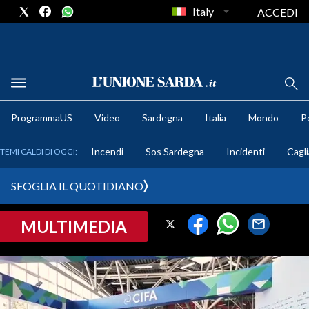
Italy
ACCEDI
METEO
ProgrammaUS
Video
Sardegna
Italia
Mondo
Po
COMUNI AL VOTO
Incendi
Sos Sardegna
Incidenti
Cagli
TEMI CALDI DI OGGI:
VIDEO
SFOGLIA IL QUOTIDIANO
FOTO
MULTIMEDIA
CRONACA SARDEGNA
CAGLIARI
PROVINCIA DI CAGLIARI
SULCIS IGLESIENTE