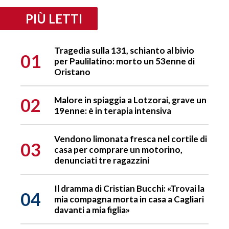
PIÙ LETTI
Tragedia sulla 131, schianto al bivio
01
per Paulilatino: morto un 53enne di
Oristano
02
Malore in spiaggia a Lotzorai, grave un
19enne: è in terapia intensiva
Vendono limonata fresca nel cortile di
03
casa per comprare un motorino,
denunciati tre ragazzini
Il dramma di Cristian Bucchi: «Trovai la
04
mia compagna morta in casa a Cagliari
davanti a mia figlia»