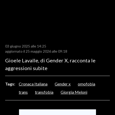
LAVORO
BANDI
SPORT IN SARDEGNA
SPORT
03 giugno 2025 alle 14:25
RISULTATI E CLASSIFICHE
aggiornato il 25 maggio 2026 alle 09:18
CALCIO
Gioele Lavalle, di Gender X, racconta le
CALCIO REGIONALE
aggressioni subite
BASKET
VOLLEY
Tags:
Cronaca Italiana
Gender x
omofobia
MOTORI
trans
transfobia
Giorgia Meloni
TENNIS
ALTRI SPORT
CULTURA