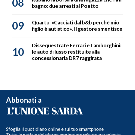
08
bagno: due arresti al Poetto
09
Quartu: «Cacciati dal b&b perché mio
figlio è autistico». Il gestore smentisce
Dissequestrate Ferrari e Lamborghini:
10
le auto di lusso restituite alla
concessionaria DR7 raggirata
Abbonati a
Sfoglia il quotidiano online e sul tuo smartphone
Tutte le notizie del giorno aggiornate minuto per minuto