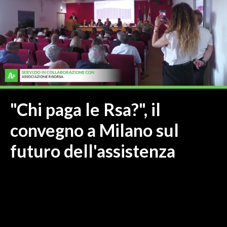
MEDIO CAMPIDANO
ORISTANO E PROVINCIA
SASSARI E PROVINCIA
GALLURA
NUORO E PROVINCIA
OGLIASTRA
AGENDA
"Chi paga le Rsa?", il
CRONACA
convegno a Milano sul
ITALIA
futuro dell'assistenza
MONDO
POLITICA
ECONOMIA
SERVIZI ALLE IMPRESE