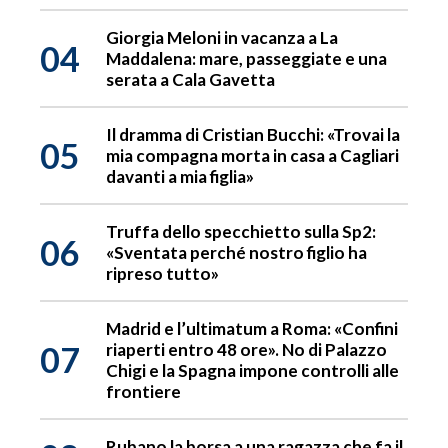
Giorgia Meloni in vacanza a La
04
Maddalena: mare, passeggiate e una
serata a Cala Gavetta
Il dramma di Cristian Bucchi: «Trovai la
05
mia compagna morta in casa a Cagliari
davanti a mia figlia»
Truffa dello specchietto sulla Sp2:
06
«Sventata perché nostro figlio ha
ripreso tutto»
Madrid e l’ultimatum a Roma: «Confini
07
riaperti entro 48 ore». No di Palazzo
Chigi e la Spagna impone controlli alle
frontiere
Rubano la borsa a una ragazza che fa il