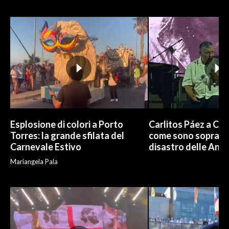
INFO AZIENDE
ABBONATI
ANNUNCI
NECROLOGI
PUBBLICITÀ
SPIAGGE
STORE
Esplosione di colori a Porto
Carlitos Páez a Cagl
Torres: la grande sfilata del
come sono sopravvi
Carnevale Estivo
disastro delle And
Mariangela Pala