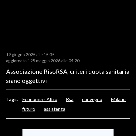
LAVORO
BANDI
SPORT IN SARDEGNA
SPORT
19 giugno 2025 alle 15:35
RISULTATI E CLASSIFICHE
aggiornato il 25 maggio 2026 alle 04:20
CALCIO
Associazione RisoRSA, criteri quota sanitaria
CALCIO REGIONALE
siano oggettivi
BASKET
VOLLEY
Tags:
Economia - Altro
Rsa
convegno
Milano
MOTORI
futuro
assistenza
TENNIS
ALTRI SPORT
CULTURA