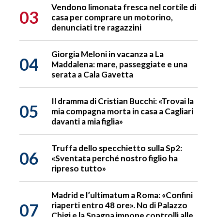
Vendono limonata fresca nel cortile di
03
casa per comprare un motorino,
denunciati tre ragazzini
Giorgia Meloni in vacanza a La
04
Maddalena: mare, passeggiate e una
serata a Cala Gavetta
Il dramma di Cristian Bucchi: «Trovai la
05
mia compagna morta in casa a Cagliari
davanti a mia figlia»
Truffa dello specchietto sulla Sp2:
06
«Sventata perché nostro figlio ha
ripreso tutto»
Madrid e l’ultimatum a Roma: «Confini
07
riaperti entro 48 ore». No di Palazzo
Chigi e la Spagna impone controlli alle