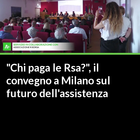
MEDIO CAMPIDANO
ORISTANO E PROVINCIA
SASSARI E PROVINCIA
GALLURA
NUORO E PROVINCIA
OGLIASTRA
AGENDA
"Chi paga le Rsa?", il
CRONACA
convegno a Milano sul
ITALIA
futuro dell'assistenza
MONDO
POLITICA
ECONOMIA
SERVIZI ALLE IMPRESE