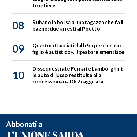
frontiere
08
Rubano la borsa a una ragazza che fa il
bagno: due arresti al Poetto
09
Quartu: «Cacciati dal b&b perché mio
figlio è autistico». Il gestore smentisce
Dissequestrate Ferrari e Lamborghini:
10
le auto di lusso restituite alla
concessionaria DR7 raggirata
Abbonati a