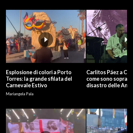
INFO AZIENDE
ABBONATI
ANNUNCI
NECROLOGI
PUBBLICITÀ
SPIAGGE
STORE
Esplosione di colori a Porto
Carlitos Páez a Cagl
Torres: la grande sfilata del
come sono sopravvi
Carnevale Estivo
disastro delle And
Mariangela Pala