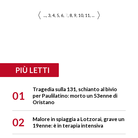
...
3
4
5
6
7
8
9
10
11
...
PIÙ LETTI
Tragedia sulla 131, schianto al bivio
01
per Paulilatino: morto un 53enne di
Oristano
02
Malore in spiaggia a Lotzorai, grave un
19enne: è in terapia intensiva