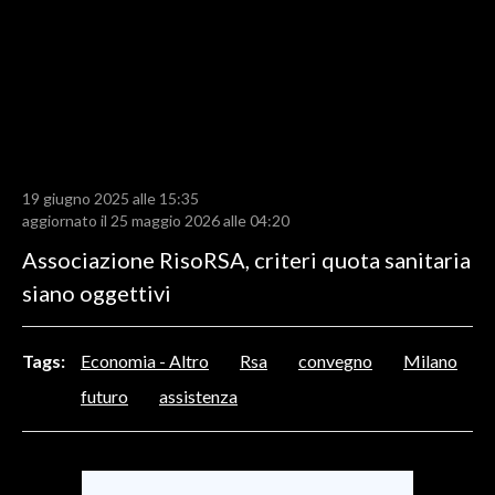
LAVORO
BANDI
SPORT IN SARDEGNA
SPORT
19 giugno 2025 alle 15:35
RISULTATI E CLASSIFICHE
aggiornato il 25 maggio 2026 alle 04:20
CALCIO
Associazione RisoRSA, criteri quota sanitaria
CALCIO REGIONALE
siano oggettivi
BASKET
VOLLEY
Tags:
Economia - Altro
Rsa
convegno
Milano
MOTORI
futuro
assistenza
TENNIS
ALTRI SPORT
CULTURA