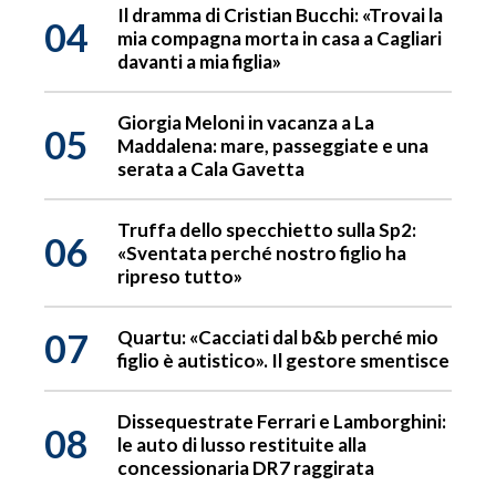
Il dramma di Cristian Bucchi: «Trovai la
04
mia compagna morta in casa a Cagliari
davanti a mia figlia»
Giorgia Meloni in vacanza a La
05
Maddalena: mare, passeggiate e una
serata a Cala Gavetta
Truffa dello specchietto sulla Sp2:
06
«Sventata perché nostro figlio ha
ripreso tutto»
07
Quartu: «Cacciati dal b&b perché mio
figlio è autistico». Il gestore smentisce
Dissequestrate Ferrari e Lamborghini:
08
le auto di lusso restituite alla
concessionaria DR7 raggirata