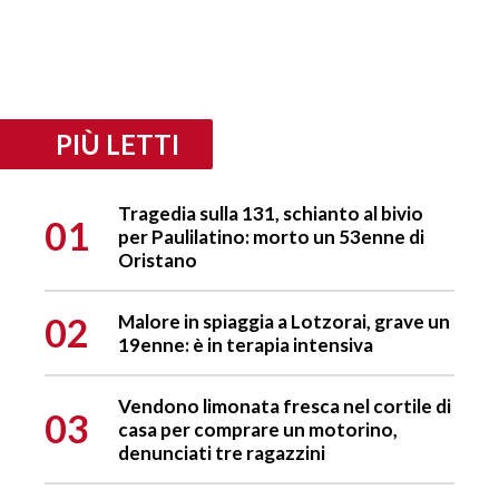
PIÙ LETTI
Tragedia sulla 131, schianto al bivio
01
per Paulilatino: morto un 53enne di
Oristano
02
Malore in spiaggia a Lotzorai, grave un
19enne: è in terapia intensiva
Vendono limonata fresca nel cortile di
03
casa per comprare un motorino,
denunciati tre ragazzini