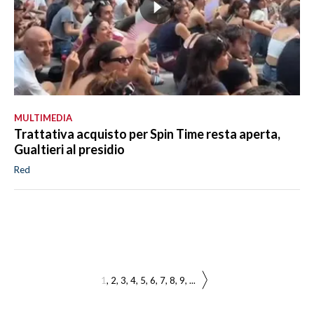
MULTIMEDIA
Trattativa acquisto per Spin Time resta aperta,
Gualtieri al presidio
Red
1
2
3
4
5
6
7
8
9
...