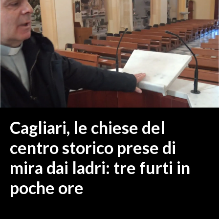
MEDIO CAMPIDANO
ORISTANO E PROVINCIA
SASSARI E PROVINCIA
GALLURA
NUORO E PROVINCIA
OGLIASTRA
AGENDA
CRONACA
Cagliari, le chiese del
ITALIA
centro storico prese di
MONDO
mira dai ladri: tre furti in
POLITICA
poche ore
ECONOMIA
SERVIZI ALLE IMPRESE