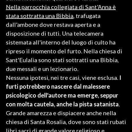
Nella parrocchia collegiata di Sant'Anna è
SPETTACOLI
stata sottratta una Bibbia
, trafugata
dall'ambone dove restava aperta e a
GOSSIP
disposizione di tutti. Una telecamera
SALUTE
sistemata all'interno del luogo di culto ha
ripreso il momento del furto. Nella chiesa di
SARDEGNA TURISMO
Sant'Eulalia sono stati sottratti una Bibbia,
due messali e un lezionario.
SARDI NEL MONDO
Nessuna ipotesi, nei tre casi, viene esclusa.
I
NOTIZIE
furti potrebbero nascere dal malessere
EVENTI
psicologico dell'autore ma emerge, seppur
#CARAUNIONE
con molta cautela, anche la pista satanista
.
Grande amarezza e dispiacere anche nella
3 MINUTI CON
chiesa di Santa Rosalia, dove sono stati rubati
libri sacri di grande valore religioso e
INSULARITÀ