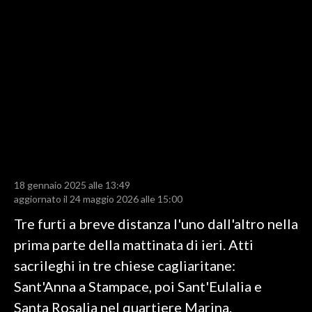
LAVORO
BANDI
SPORT IN SARDEGNA
SPORT
RISULTATI E CLASSIFICHE
CALCIO
CALCIO REGIONALE
18 gennaio 2025 alle 13:49
BASKET
aggiornato il 24 maggio 2026 alle 15:00
VOLLEY
Tre furti a breve distanza l'uno dall'altro nella
MOTORI
prima parte della mattinata di ieri. Atti
TENNIS
sacrileghi in tre chiese cagliaritane:
ALTRI SPORT
Sant'Anna a Stampace, poi Sant'Eulalia e
Santa Rosalia nel quartiere Marina.
CULTURA