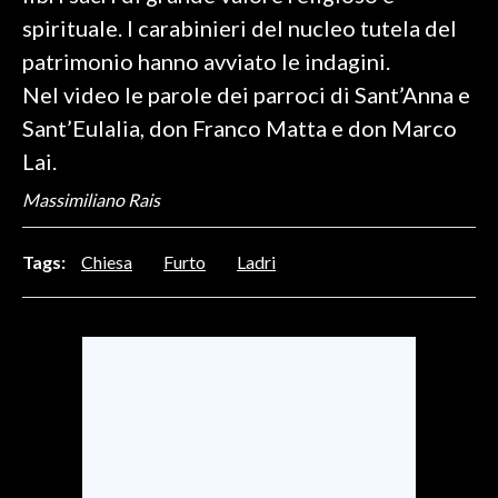
spirituale. I carabinieri del nucleo tutela del
INFO AZIENDE
patrimonio hanno avviato le indagini.
ABBONATI
Nel video le parole dei parroci di Sant’Anna e
ANNUNCI
Sant’Eulalia, don Franco Matta e don Marco
NECROLOGI
Lai.
PUBBLICITÀ
Massimiliano Rais
SPIAGGE
STORE
Tags:
Chiesa
Furto
Ladri