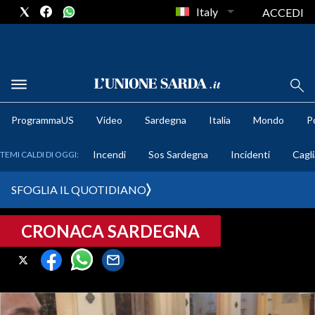
Italy
ACCEDI
METEO
ProgrammaUS
Video
Sardegna
Italia
Mondo
Po
COMUNI AL VOTO
Incendi
Sos Sardegna
Incidenti
Cagli
TEMI CALDI DI OGGI:
VIDEO
SFOGLIA IL QUOTIDIANO
FOTO
CRONACA SARDEGNA
CRONACA SARDEGNA
CAGLIARI
PROVINCIA DI CAGLIARI
SULCIS IGLESIENTE