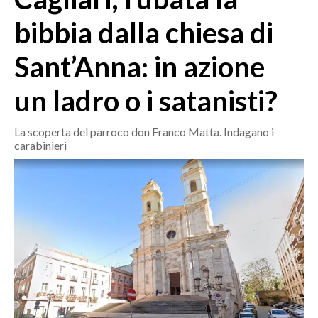
MEDIO CAMPIDANO
bibbia dalla chiesa di
ORISTANO E PROVINCIA
SASSARI E PROVINCIA
Sant’Anna: in azione
GALLURA
un ladro o i satanisti?
NUORO E PROVINCIA
OGLIASTRA
La scoperta del parroco don Franco Matta. Indagano i
AGENDA
carabinieri
CRONACA
ITALIA
MONDO
POLITICA
ECONOMIA
SERVIZI ALLE IMPRESE