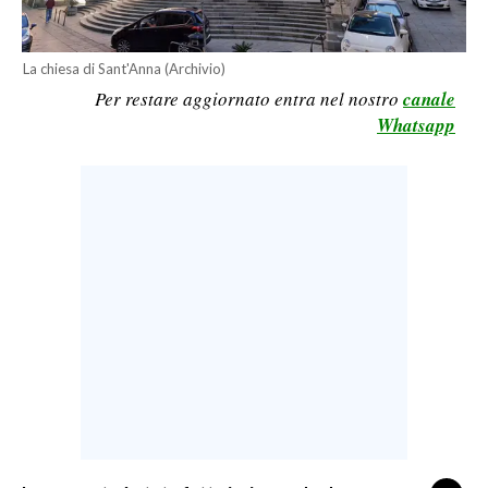
LAVORO
BANDI
La chiesa di Sant'Anna (Archivio)
Per restare aggiornato entra nel nostro
canale
SPORT IN SARDEGNA
Whatsapp
SPORT
RISULTATI E CLASSIFICHE
CALCIO
CALCIO REGIONALE
BASKET
VOLLEY
MOTORI
TENNIS
ALTRI SPORT
CULTURA