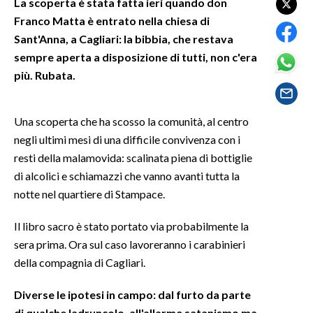
La scoperta è stata fatta ieri quando don
Franco Matta è entrato nella chiesa di
SPETTACOLI
Sant'Anna, a Cagliari: la bibbia, che restava
sempre aperta a disposizione di tutti, non c'era
GOSSIP
più. Rubata.
SALUTE
Una scoperta che ha scosso la comunità, al centro
SARDEGNA TURISMO
negli ultimi mesi di una difficile convivenza con i
resti della malamovida: scalinata piena di bottiglie
SARDI NEL MONDO
di alcolici e schiamazzi che vanno avanti tutta la
NOTIZIE
notte nel quartiere di Stampace.
EVENTI
Il libro sacro è stato portato via probabilmente la
#CARAUNIONE
sera prima. Ora sul caso lavoreranno i carabinieri
della compagnia di Cagliari.
3 MINUTI CON
Diverse le ipotesi in campo: dal furto da parte
INSULARITÀ
di qualche ladruncolo, all'allarme satanismo ma