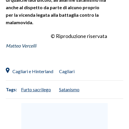
anche al dispetto da parte di alcuno proprio
INFO AZIENDE
per la vicenda legata alla battaglia contro la
ABBONATI
malamovida.
ANNUNCI
© Riproduzione riservata
NECROLOGI
Matteo Vercelli
PUBBLICITÀ
SPIAGGE
STORE
Cagliari e Hinterland
Cagliari
Tags:
Furto sacrilego
Satanismo