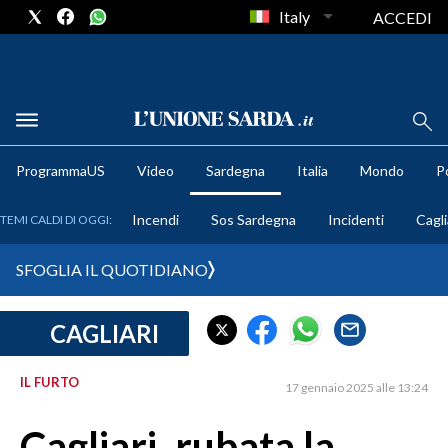
Italy
ACCEDI
METEO
ProgrammaUS
Video
Sardegna
Italia
Mondo
Po
COMUNI AL VOTO
Incendi
Sos Sardegna
Incidenti
Cagli
TEMI CALDI DI OGGI:
VIDEO
SFOGLIA IL QUOTIDIANO
FOTO
CAGLIARI
CRONACA SARDEGNA
CAGLIARI
IL FURTO
17 gennaio 2025 alle 13:24
PROVINCIA DI CAGLIARI
SULCIS IGLESIENTE
Cagliari, rubata la