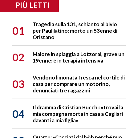
PIÙ LETTI
Tragedia sulla 131, schianto al bivio
01
per Paulilatino: morto un 53enne di
Oristano
02
Malore in spiaggia a Lotzorai, grave un
19enne: è in terapia intensiva
Vendono limonata fresca nel cortile di
03
casa per comprare un motorino,
denunciati tre ragazzini
Il dramma di Cristian Bucchi: «Trovai la
04
mia compagna morta in casa a Cagliari
davanti a mia figlia»
Quartu: «Cacciati dal b&b perché mio