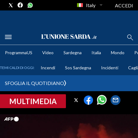
Italy
ACCEDI
METEO
ProgrammaUS
Video
Sardegna
Italia
Mondo
Po
COMUNI AL VOTO
Incendi
Sos Sardegna
Incidenti
Cagli
TEMI CALDI DI OGGI:
VIDEO
SFOGLIA IL QUOTIDIANO
FOTO
MULTIMEDIA
CRONACA SARDEGNA
CAGLIARI
PROVINCIA DI CAGLIARI
SULCIS IGLESIENTE