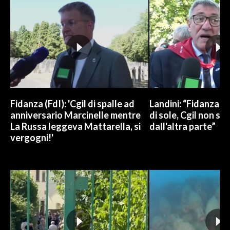
INFO AZIENDE
ABBONATI
ANNUNCI
NECROLOGI
PUBBLICITÀ
SPIAGGE
Fidanza (FdI): 'Cgil di spalle ad
Landini: “Fidanza h
anniversario Marcinelle mentre
di sole, Cgil non si 
STORE
La Russa leggeva Mattarella, si
dall'altra parte”
vergogni!'