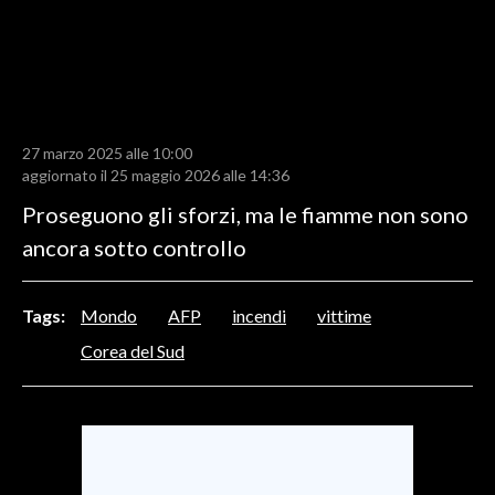
LAVORO
BANDI
SPORT IN SARDEGNA
27 marzo 2025 alle 10:00
SPORT
aggiornato il 25 maggio 2026 alle 14:36
RISULTATI E CLASSIFICHE
Proseguono gli sforzi, ma le fiamme non sono
CALCIO
ancora sotto controllo
CALCIO REGIONALE
BASKET
Tags:
Mondo
AFP
incendi
vittime
VOLLEY
Corea del Sud
MOTORI
TENNIS
ALTRI SPORT
CULTURA