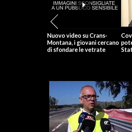
INFO AZIENDE
ABBONATI
ANNUNCI
Nuovo video su Crans-
Cov
NECROLOGI
Montana, i giovani cercano
pote
di sfondare le vetrate
Stat
PUBBLICITÀ
SPIAGGE
STORE