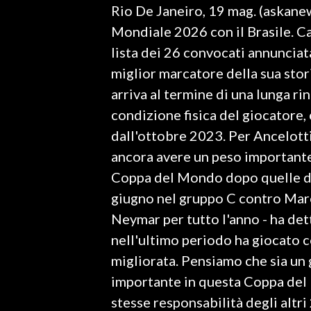
Rio De Janeiro, 19 mag. (askanew
LAVORO
Mondiale 2026 con il Brasile. Ca
BANDI
lista dei 26 convocati annunciata
miglior marcatore della sua stori
SPORT IN SARDEGNA
arriva al termine di una lunga ri
SPORT
condizione fisica del giocatore, 
RISULTATI E CLASSIFICHE
dall'ottobre 2023. Per Ancelotti
CALCIO
ancora avere un peso importante. 
CALCIO REGIONALE
Coppa del Mondo dopo quelle del
BASKET
giugno nel gruppo C contro Mar
VOLLEY
Neymar per tutto l'anno - ha det
MOTORI
nell'ultimo periodo ha giocato c
TENNIS
migliorata. Pensiamo che sia un
ALTRI SPORT
importante in questa Coppa del 
stesse responsabilità degli altri
CULTURA