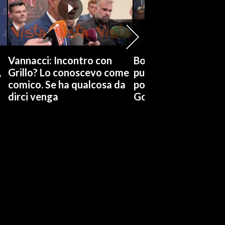
Vannacci: Incontro con
Boccia (Pd) su conti
,
Grillo? Lo conoscevo come
pubblici a Giorgetti
comico. Se ha qualcosa da
possiamo affidarci a
dirci venga
Governo a occhi chi