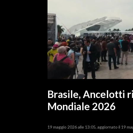
MEDIO CAMPIDANO
ORISTANO E PROVINCIA
SASSARI E PROVINCIA
GALLURA
NUORO E PROVINCIA
OGLIASTRA
AGENDA
CRONACA
ITALIA
MONDO
Brasile, Ancelotti 
Mondiale 2026
POLITICA
ECONOMIA
19 maggio 2026 alle 13:05
aggiornato il 19 ma
SERVIZI ALLE IMPRESE