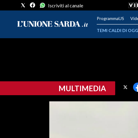
Iscriviti al canale
ProgrammaUS
Vid
TEMI CALDI DI OGG
METEO
COMUNI AL VOTO
VIDEO
MULTIMEDIA
FOTO
CRONACA SARDEGNA
CAGLIARI
PROVINCIA DI CAGLIARI
SULCIS IGLESIENTE