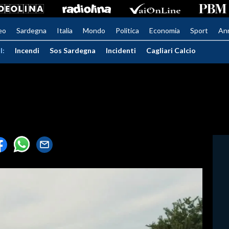
eo
Sardegna
Italia
Mondo
Politica
Economia
Sport
An
I:
Incendi
Sos Sardegna
Incidenti
Cagliari Calcio