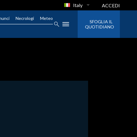
Italy
ACCEDI
nunci
Necrologi
Meteo
SFOGLIA IL
QUOTIDIANO