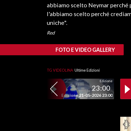
abbiamo scelto Neymar perché p
l'abbiamo scelto perché crediamo
SPETTACOLI
uniche".
GOSSIP
Red
SALUTE
FOTO E VIDEO GALLERY
SARDEGNA TURISMO
SARDI NEL MONDO
TG VIDEOLINA
Ultime Edizioni
NOTIZIE
Edizione
23:00
EVENTI
Edizione 21-05-2026 23:00
#CARAUNIONE
3 MINUTI CON
INSULARITÀ