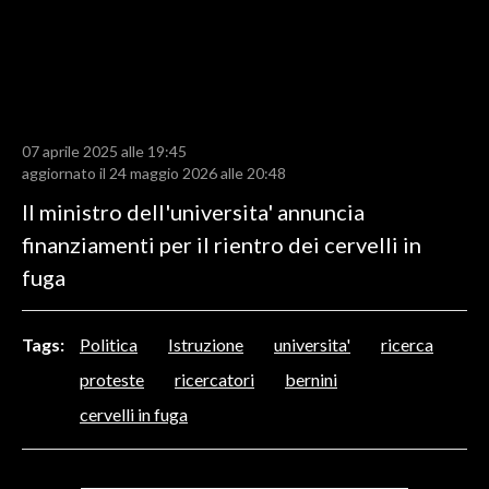
LAVORO
BANDI
SPORT IN SARDEGNA
07 aprile 2025 alle 19:45
SPORT
aggiornato il 24 maggio 2026 alle 20:48
RISULTATI E CLASSIFICHE
Il ministro dell'universita' annuncia
CALCIO
finanziamenti per il rientro dei cervelli in
CALCIO REGIONALE
fuga
BASKET
VOLLEY
Tags:
Politica
Istruzione
universita'
ricerca
MOTORI
proteste
ricercatori
bernini
TENNIS
cervelli in fuga
ALTRI SPORT
CULTURA