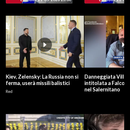
INFO AZIENDE
ABBONATI
ANNUNCI
NECROLOGI
PUBBLICITÀ
SPIAGGE
STORE
Kiev, Zelensky: La Russia non si
Danneggiata Villa
ferma, userà missili balistici
intitolata a Falcone
nel Salernitano
Red