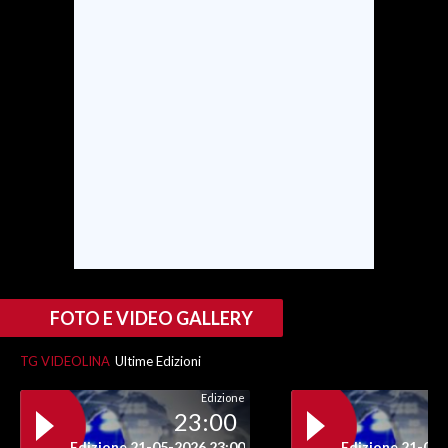
SPETTACOLI
GOSSIP
SALUTE
SARDEGNA TURISMO
SARDI NEL MONDO
NOTIZIE
EVENTI
FOTO E VIDEO GALLERY
#CARAUNIONE
TG VIDEOLINA
Ultime Edizioni
3 MINUTI CON
Edizione
23:00
INSULARITÀ
Edizione 21-05-2026 23:00
Edizione 21-05-