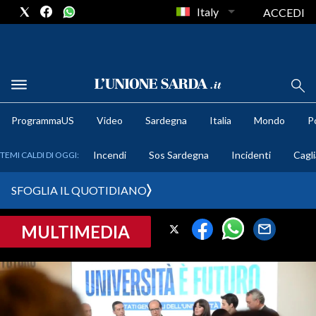
Italy
ACCEDI
METEO
ProgrammaUS
Video
Sardegna
Italia
Mondo
Po
COMUNI AL VOTO
Incendi
Sos Sardegna
Incidenti
Cagli
TEMI CALDI DI OGGI:
VIDEO
SFOGLIA IL QUOTIDIANO
FOTO
MULTIMEDIA
CRONACA SARDEGNA
CAGLIARI
PROVINCIA DI CAGLIARI
SULCIS IGLESIENTE