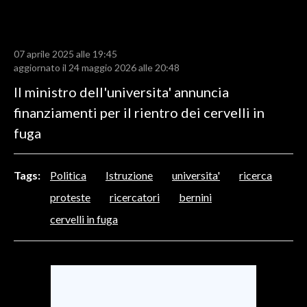
LAVORO
BANDI
07 aprile 2025 alle 19:45
aggiornato il 24 maggio 2026 alle 20:48
SPORT IN SARDEGNA
Il ministro dell'universita' annuncia
SPORT
finanziamenti per il rientro dei cervelli in
RISULTATI E CLASSIFICHE
fuga
CALCIO
CALCIO REGIONALE
Tags:
Politica
Istruzione
universita'
ricerca
BASKET
proteste
ricercatori
bernini
VOLLEY
cervelli in fuga
MOTORI
TENNIS
ALTRI SPORT
CULTURA