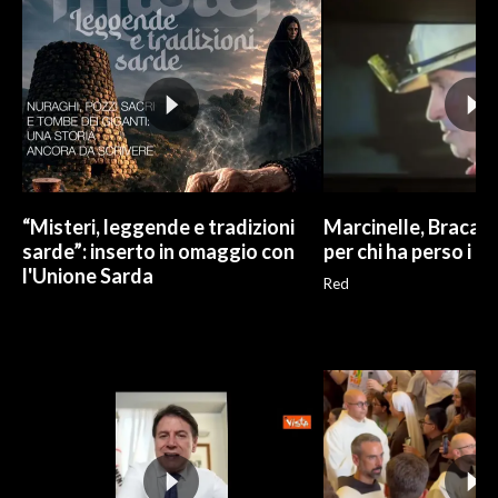
INFO AZIENDE
ABBONATI
ANNUNCI
NECROLOGI
PUBBLICITÀ
SPIAGGE
“Misteri, leggende e tradizioni
Marcinelle, Braca: "
sarde”: inserto in omaggio con
per chi ha perso i no
STORE
l'Unione Sarda
Red