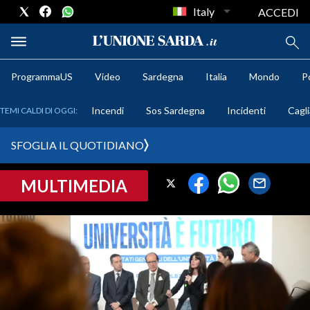
Italy
ACCEDI
ProgrammaUS
Video
Sardegna
Italia
Mondo
Po
METEO
Incendi
Sos Sardegna
Incidenti
Cagli
TEMI CALDI DI OGGI:
COMUNI AL VOTO
SFOGLIA IL QUOTIDIANO
VIDEO
MULTIMEDIA
FOTO
CRONACA SARDEGNA
CAGLIARI
PROVINCIA DI CAGLIARI
SULCIS IGLESIENTE