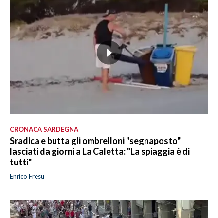
CRONACA SARDEGNA
Sradica e butta gli ombrelloni "segnaposto"
lasciati da giorni a La Caletta: "La spiaggia è di
tutti"
Enrico Fresu