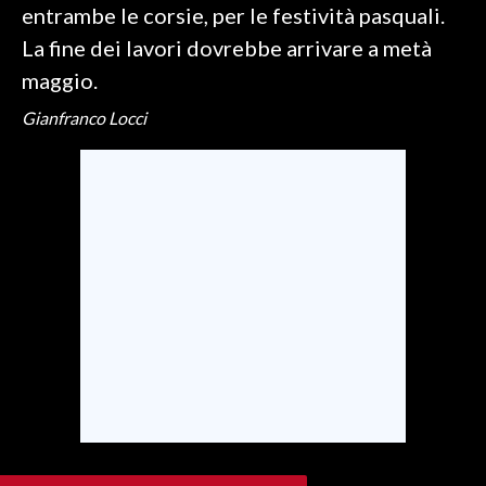
entrambe le corsie, per le festività pasquali.
La fine dei lavori dovrebbe arrivare a metà
INFO AZIENDE
maggio.
ABBONATI
ANNUNCI
Gianfranco Locci
NECROLOGI
PUBBLICITÀ
SPIAGGE
STORE