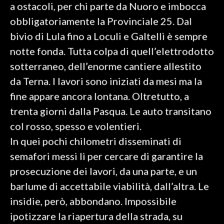
a ostacoli, per chi parte da Nuoro e imbocca
obbligatoriamente la Provinciale 25. Dal
SPETTACOLI
bivio di Lula fino a Loculi e Galtellì è sempre
GOSSIP
notte fonda. Tutta colpa di quell’elettrodotto
sotterraneo, dell’enorme cantiere allestito
SALUTE
da Terna. I lavori sono iniziati da mesi ma la
SARDEGNA TURISMO
fine appare ancora lontana. Oltretutto, a
trenta giorni dalla Pasqua. Le auto transitano
SARDI NEL MONDO
col rosso, spesso e volentieri.
NOTIZIE
In quei pochi chilometri disseminati di
EVENTI
semafori messi lì per cercare di garantire la
prosecuzione dei lavori, da una parte, e un
#CARAUNIONE
barlume di accettabile viabilità, dall’altra. Le
3 MINUTI CON
insidie, però, abbondano. Impossibile
ipotizzare la riapertura della strada, su
INSULARITÀ