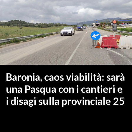
MEDIO CAMPIDANO
ORISTANO E PROVINCIA
SASSARI E PROVINCIA
GALLURA
NUORO E PROVINCIA
OGLIASTRA
AGENDA
CRONACA
Baronia, caos viabilità: sarà
ITALIA
una Pasqua con i cantieri e
MONDO
i disagi sulla provinciale 25
POLITICA
ECONOMIA
SERVIZI ALLE IMPRESE