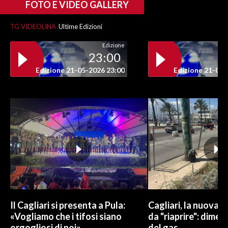
FOTO E VIDEO GALLERY
TG VIDEOLINA
Ultime Edizioni
Edizione
23:00
Edizione 21-05-2026 23:00
Edizione 21-05-
Il Cagliari si presenta a Pula:
Cagliari, la nuova v
«Vogliamo che i tifosi siano
da "riaprire": dimen
orgogliosi di noi»
del gas