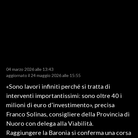
LAVORO
BANDI
SPORT IN SARDEGNA
SPORT
RISULTATI E CLASSIFICHE
CALCIO
04 marzo 2026 alle 13:43
aggiornato il 24 maggio 2026 alle 15:55
CALCIO REGIONALE
BASKET
«Sono lavori infiniti perché si tratta di
VOLLEY
interventi importantissimi: sono oltre 40 i
MOTORI
milioni di euro d’investimento», precisa
TENNIS
Franco Solinas, consigliere della Provincia di
ALTRI SPORT
Nuoro con delega alla Viabilità.
Raggiungere la Baronia si conferma una corsa
CULTURA