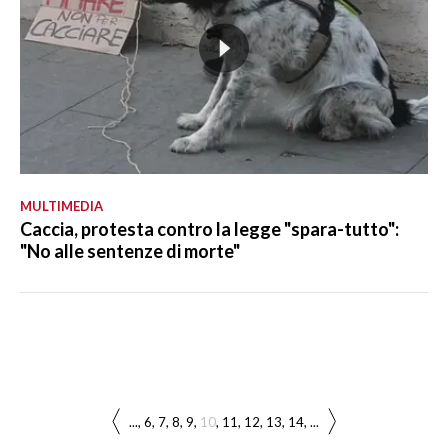
MULTIMEDIA
Caccia, protesta contro la legge "spara-tutto":
"No alle sentenze di morte"
...
6
7
8
9
10
11
12
13
14
...