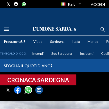
Italy
ACCEDI
METEO
ProgrammaUS
Video
Sardegna
Italia
Mondo
Po
COMUNI AL VOTO
Incendi
Sos Sardegna
Incidenti
Cagli
TEMI CALDI DI OGGI:
VIDEO
SFOGLIA IL QUOTIDIANO
FOTO
CRONACA SARDEGNA
CRONACA SARDEGNA
CAGLIARI
PROVINCIA DI CAGLIARI
SULCIS IGLESIENTE