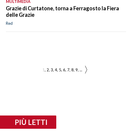
MULTIMEDIA
Grazie di Curtatone, torna a Ferragosto la Fiera
delle Grazie
Red
1
2
3
4
5
6
7
8
9
...
PIÙ LETTI