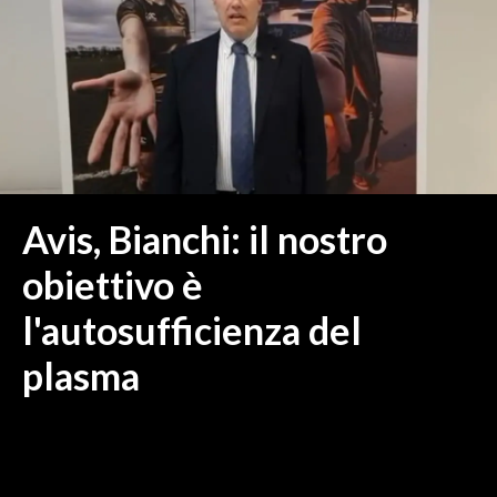
MEDIO CAMPIDANO
ORISTANO E PROVINCIA
SASSARI E PROVINCIA
GALLURA
NUORO E PROVINCIA
OGLIASTRA
AGENDA
Avis, Bianchi: il nostro
CRONACA
obiettivo è
ITALIA
l'autosufficienza del
MONDO
plasma
POLITICA
ECONOMIA
SERVIZI ALLE IMPRESE