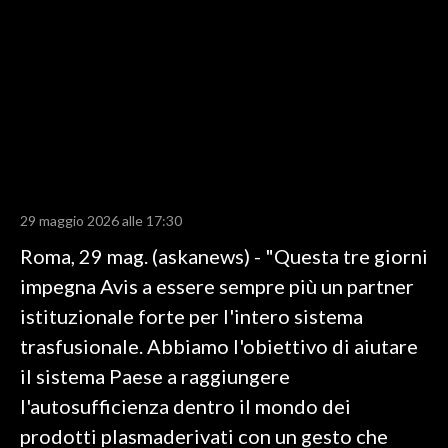
LAVORO
BANDI
SPORT IN SARDEGNA
SPORT
RISULTATI E CLASSIFICHE
CALCIO
29 maggio 2026 alle 17:30
CALCIO REGIONALE
Roma, 29 mag. (askanews) - "Questa tre giorni
BASKET
impegna Avis a essere sempre più un partner
VOLLEY
istituzionale forte per l'intero sistema
MOTORI
trasfusionale. Abbiamo l'obiettivo di aiutare
TENNIS
il sistema Paese a raggiungere
ALTRI SPORT
l'autosufficienza dentro il mondo dei
prodotti plasmaderivati con un gesto che
CULTURA