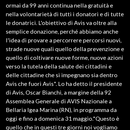
ormai da 99 anni continua nella gratuità e
SPETTACOLI
nella volontarietà di tutti i donatori e di tutte
le donatrici. L'obiettivo di Avis va oltre alla
GOSSIP
semplice donazione, perché abbiamo anche
l'idea di provare a percorrere percorsi nuovi,
SALUTE
strade nuove quali quello della prevenzione e
SARDEGNA TURISMO
quello di coltivare nuove forme, nuove azioni
verso la tutela della salute dei cittadini e
SARDI NEL MONDO
delle cittadine che si impegnano sia dentro
NOTIZIE
Avis che fuori Avis". Lo ha detto il presidente
EVENTI
di Avis, Oscar Bianchi, a margine della 92
Assemblea Generale di AVIS Nazionale a
#CARAUNIONE
Bellaria Igea Marina (RN), in programma da
3 MINUTI CON
oggi e fino a domenica 31 maggio."Questo è
quello che in questi tre giorni noi vogliamo
INSULARITÀ