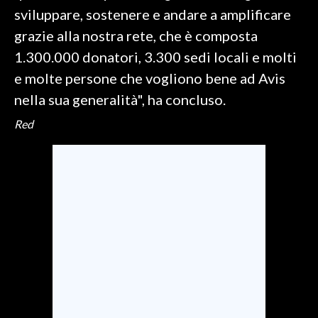
sviluppare, sostenere e andare a amplificare
INFO AZIENDE
grazie alla nostra rete, che è composta
ABBONATI
1.300.000 donatori, 3.300 sedi locali e molti
ANNUNCI
e molte persone che vogliono bene ad Avis
NECROLOGI
nella sua generalità", ha concluso.
PUBBLICITÀ
Red
SPIAGGE
STORE