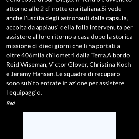
attorno alle 2 di notte ora italiana.Si vede
SPETTACOLI
anche l'uscita degli astronauti dalla capsula,
accolta da applausi della folla intervenuta per
GOSSIP
assistere al loro ritorno a casa dopo la storica
SALUTE
missione di dieci giorni che li ha portati a
oltre 406mila chilometri dalla Terra.A bordo
SARDEGNA TURISMO
Reid Wiseman, Victor Glover, Christina Koch
e Jeremy Hansen. Le squadre di recupero
SARDI NEL MONDO
sono subito entrate in azione per assistere
NOTIZIE
l'equipaggio.
EVENTI
Red
#CARAUNIONE
3 MINUTI CON
INSULARITÀ