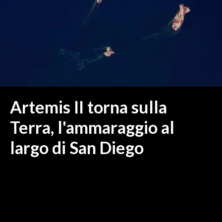
MEDIO CAMPIDANO
ORISTANO E PROVINCIA
SASSARI E PROVINCIA
GALLURA
NUORO E PROVINCIA
OGLIASTRA
AGENDA
Artemis II torna sulla
CRONACA
Terra, l'ammaraggio al
ITALIA
largo di San Diego
MONDO
POLITICA
ECONOMIA
SERVIZI ALLE IMPRESE