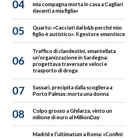
04
mia compagna morta in casa a Cagliari
davanti a mia figlia»
05
Quartu: «Cacciati dal b&b perché mio
figlio è autistico». Il gestore smentisce
Traffico di clandestini, smantellata
06
un’organizzazione in Sardegna:
progettava traversate veloci e
trasporto di droga
07
Sassari, precipita dalla scogliera a
Porto Palmas: morta una donna
08
Colpo grosso a Ghilarza, vinto un
milione di euro al MillionDay
Madrid e l’ultimatum a Roma: «Confini