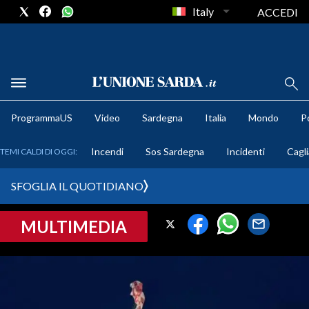
Italy
ACCEDI
METEO
ProgrammaUS
Video
Sardegna
Italia
Mondo
Po
COMUNI AL VOTO
Incendi
Sos Sardegna
Incidenti
Cagli
TEMI CALDI DI OGGI:
VIDEO
SFOGLIA IL QUOTIDIANO
FOTO
MULTIMEDIA
CRONACA SARDEGNA
CAGLIARI
PROVINCIA DI CAGLIARI
SULCIS IGLESIENTE