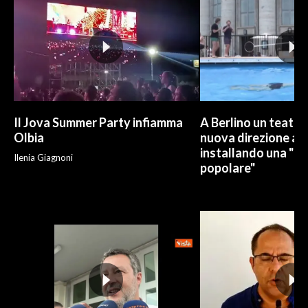
Il Jova Summer Party infiamma
A Berlino un teatro
Olbia
nuova direzione art
installando una "pi
Ilenia Giagnoni
popolare"