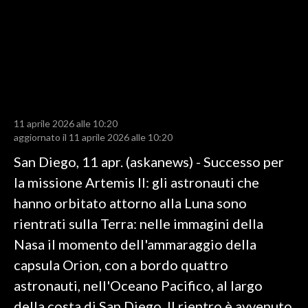
LAVORO
BANDI
SPORT IN SARDEGNA
SPORT
11 aprile 2026 alle 10:20
RISULTATI E CLASSIFICHE
aggiornato il 11 aprile 2026 alle 10:20
CALCIO
San Diego, 11 apr. (askanews) - Successo per
CALCIO REGIONALE
la missione Artemis II: gli astronauti che
BASKET
hanno orbitato attorno alla Luna sono
VOLLEY
rientrati sulla Terra: nelle immagini della
MOTORI
Nasa il momento dell'ammaraggio della
TENNIS
capsula Orion, con a bordo quattro
ALTRI SPORT
astronauti, nell'Oceano Pacifico, al largo
della costa di San Diego. Il rientro è avvenuto
CULTURA