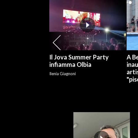
SPETTACOLI
GOSSIP
SALUTE
Il Jova Summer Party
A Be
SARDEGNA TURISMO
infiamma Olbia
ina
arti
SARDI NEL MONDO
Ilenia Giagnoni
"pis
NOTIZIE
EVENTI
#CARAUNIONE
3 MINUTI CON
INSULARITÀ