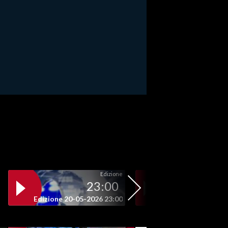
Edizione
23:00
19
Edizione 20-05-2026 23:00
Edizione 20-05-202