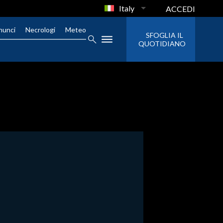
Italy
ACCEDI
nunci
Necrologi
Meteo
SFOGLIA IL
QUOTIDIANO