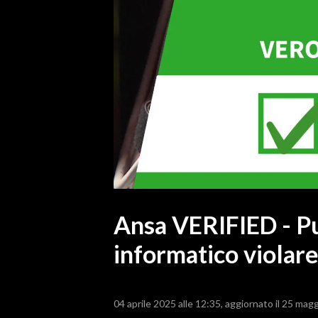
MEDIO CAMPIDANO
ORISTANO E PROVINCIA
SASSARI E PROVINCIA
GALLURA
NUORO E PROVINCIA
OGLIASTRA
AGENDA
CRONACA
ITALIA
MONDO
Ansa VERIFIED - Pu
informatico violare
POLITICA
ECONOMIA
04 aprile 2025 alle 12:35
aggiornato il 25 magg
SERVIZI ALLE IMPRESE