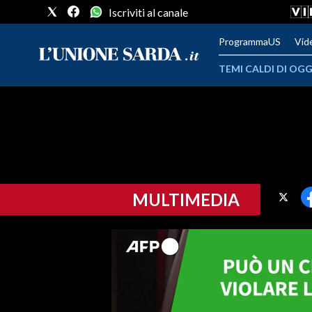
Iscriviti al canale
ProgrammaUS
Vid
TEMI CALDI DI OGG
METEO
COMUNI AL VOTO
VIDEO
MULTIMEDIA
FOTO
CRONACA SARDEGNA
CAGLIARI
PROVINCIA DI CAGLIARI
SULCIS IGLESIENTE