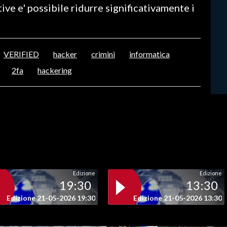
ve e' possibile ridurre significativamente i
VERIFIED
hacker
crimini
informatica
2fa
hackering
Edizione
Edizione
19:30
13:30
Edizione 21-05-2026 19:30
Edizione 21-05-2026 13:30