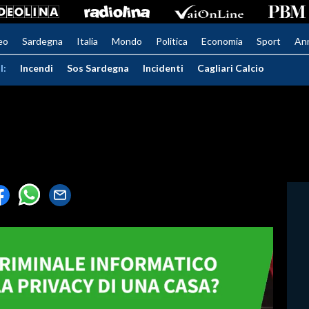
eo
Sardegna
Italia
Mondo
Politica
Economia
Sport
An
I:
Incendi
Sos Sardegna
Incidenti
Cagliari Calcio