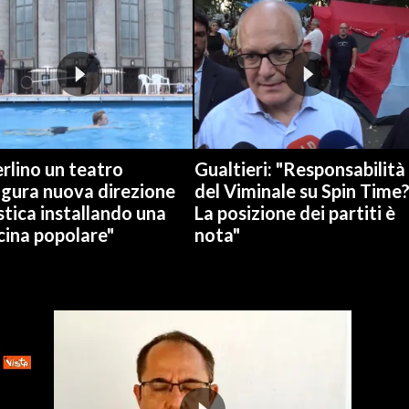
rlino un teatro
Gualtieri: "Responsabilità
ugura nuova direzione
del Viminale su Spin Time
stica installando una
La posizione dei partiti è
cina popolare"
nota"