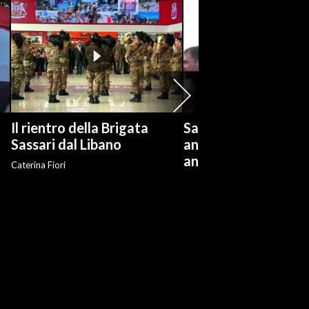
Il rientro della Brigata
Salvini: "Roggero ch
?
Sassari dal Libano
andare avanti su n
anti-risarcimenti"
Caterina Fiori