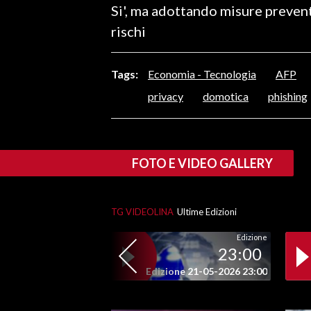
Si', ma adottando misure preventi
LAVORO
rischi
BANDI
Tags:
Economia - Tecnologia
AFP
SPORT IN SARDEGNA
privacy
domotica
phishing
SPORT
RISULTATI E CLASSIFICHE
CALCIO
FOTO E VIDEO GALLERY
CALCIO REGIONALE
BASKET
VOLLEY
TG VIDEOLINA
Ultime Edizioni
MOTORI
Edizione
23:00
TENNIS
Edizione 21-05-2026 23:00
ALTRI SPORT
CULTURA