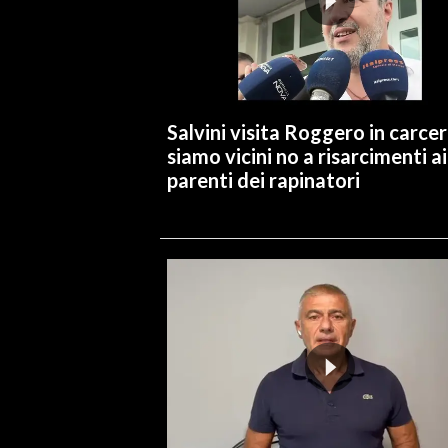
INFO AZIENDE
ABBONATI
ANNUNCI
Salvini visita Roggero in carcer
NECROLOGI
siamo vicini no a risarcimenti ai
PUBBLICITÀ
parenti dei rapinatori
SPIAGGE
STORE