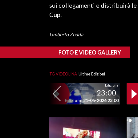
sui collegamenti e distribuirà le
Cup.
SPETTACOLI
GOSSIP
Umberto Zedda
SALUTE
FOTO E VIDEO GALLERY
SARDEGNA TURISMO
SARDI NEL MONDO
TG VIDEOLINA
Ultime Edizioni
NOTIZIE
Edizione
23:00
EVENTI
Edizione 21-05-2026 23:00
#CARAUNIONE
3 MINUTI CON
INSULARITÀ