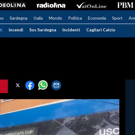
eo
Sardegna
Italia
Mondo
Politica
Economia
Sport
An
I:
Incendi
Sos Sardegna
Incidenti
Cagliari Calcio