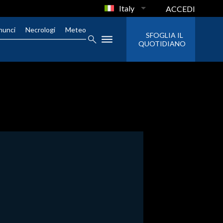
Italy
ACCEDI
nunci
Necrologi
Meteo
SFOGLIA IL
QUOTIDIANO