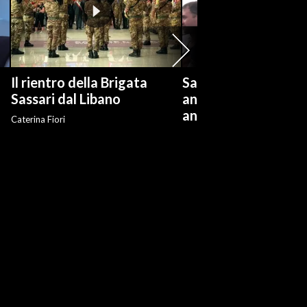
Il rientro della Brigata
Salvini: "Roggero ch
?
Sassari dal Libano
andare avanti su n
anti-risarcimenti"
Caterina Fiori