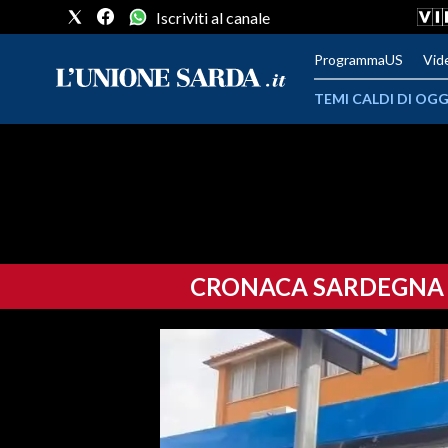
Iscriviti al canale
ProgrammaUS
Vid
TEMI CALDI DI OGG
METEO
COMUNI AL VOTO
VIDEO
CRONACA SARDEGNA
FOTO
CRONACA SARDEGNA
CAGLIARI
PROVINCIA DI CAGLIARI
SULCIS IGLESIENTE