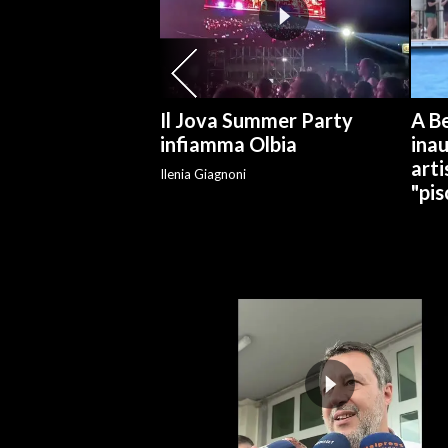
INFO AZIENDE
ABBONATI
ANNUNCI
Il Jova Summer Party
A Be
NECROLOGI
infiamma Olbia
ina
arti
PUBBLICITÀ
Ilenia Giagnoni
"pis
SPIAGGE
STORE