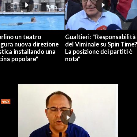
rlino un teatro
Gualtieri: "Responsabilità
ugura nuova direzione
del Viminale su Spin Time
stica installando una
La posizione dei partiti è
cina popolare"
nota"