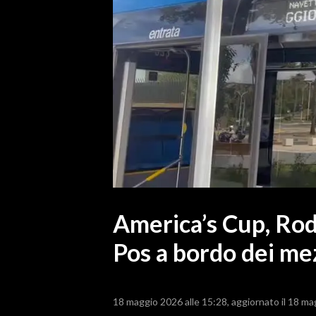
MEDIO CAMPIDANO
ORISTANO E PROVINCIA
SASSARI E PROVINCIA
GALLURA
NUORO E PROVINCIA
OGLIASTRA
AGENDA
CRONACA
ITALIA
MONDO
America’s Cup, Rod
Pos a bordo dei me
POLITICA
ECONOMIA
18 maggio 2026 alle 15:28
aggiornato il 18 ma
SERVIZI ALLE IMPRESE