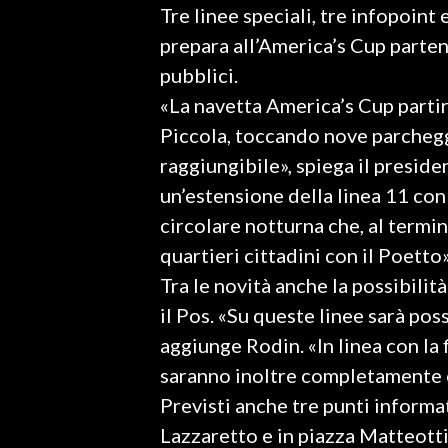
Tre linee speciali, tre infopoint
LAVORO
prepara all’America’s Cup parte
BANDI
pubblici.
«La navetta America’s Cup partir
SPORT IN SARDEGNA
Piccola, toccando nove parchegg
SPORT
raggiungibile», spiega il preside
RISULTATI E CLASSIFICHE
un’estensione della linea 11 co
CALCIO
circolare notturna che, al termine
CALCIO REGIONALE
quartieri cittadini con il Poetto»
BASKET
Tra le novità anche la possibilit
VOLLEY
il Pos. «Su queste linee sarà po
MOTORI
aggiunge Rodin. «In linea con la f
TENNIS
saranno inoltre completamente e
ALTRI SPORT
Previsti anche tre punti informati
Lazzaretto e in piazza Matteotti
CULTURA