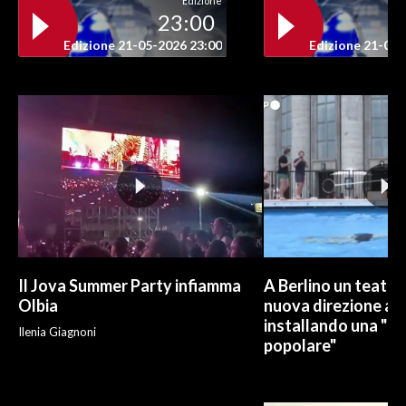
Edizione
23:00
INFO AZIENDE
Edizione 21-05-2026 23:00
Edizione 21-05-
ABBONATI
ANNUNCI
NECROLOGI
PUBBLICITÀ
SPIAGGE
STORE
Il Jova Summer Party infiamma
A Berlino un teatro
Olbia
nuova direzione art
installando una "pi
Ilenia Giagnoni
popolare"