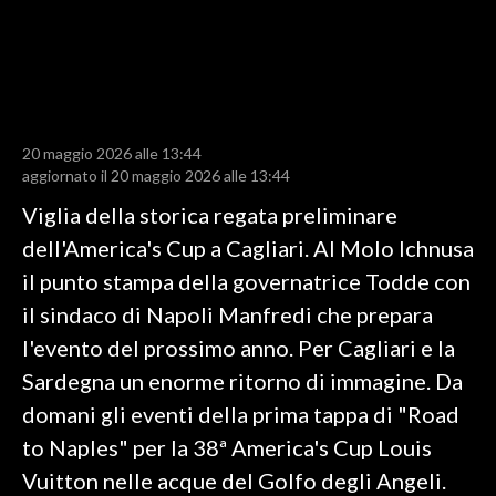
LAVORO
BANDI
SPORT IN SARDEGNA
20 maggio 2026 alle 13:44
SPORT
aggiornato il 20 maggio 2026 alle 13:44
RISULTATI E CLASSIFICHE
Viglia della storica regata preliminare
CALCIO
dell'America's Cup a Cagliari. Al Molo Ichnusa
CALCIO REGIONALE
il punto stampa della governatrice Todde con
BASKET
il sindaco di Napoli Manfredi che prepara
VOLLEY
l'evento del prossimo anno. Per Cagliari e la
MOTORI
Sardegna un enorme ritorno di immagine. Da
TENNIS
domani gli eventi della prima tappa di "Road
ALTRI SPORT
to Naples" per la 38ª America's Cup Louis
Vuitton nelle acque del Golfo degli Angeli.
CULTURA