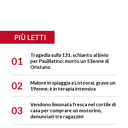
PIÙ LETTI
Tragedia sulla 131, schianto al bivio
01
per Paulilatino: morto un 53enne di
Oristano
02
Malore in spiaggia a Lotzorai, grave un
19enne: è in terapia intensiva
Vendono limonata fresca nel cortile di
03
casa per comprare un motorino,
denunciati tre ragazzini