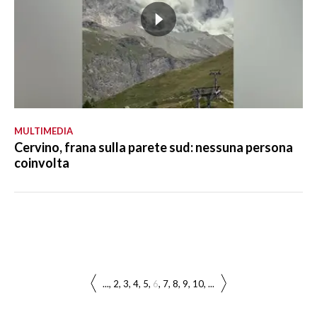
MULTIMEDIA
Cervino, frana sulla parete sud: nessuna persona
coinvolta
...
2
3
4
5
6
7
8
9
10
...