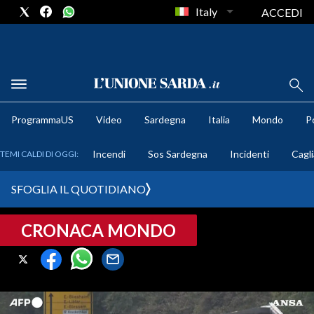
Italy
ACCEDI
METEO
ProgrammaUS
Video
Sardegna
Italia
Mondo
Po
COMUNI AL VOTO
Incendi
Sos Sardegna
Incidenti
Cagli
TEMI CALDI DI OGGI:
VIDEO
SFOGLIA IL QUOTIDIANO
FOTO
CRONACA MONDO
CRONACA SARDEGNA
CAGLIARI
PROVINCIA DI CAGLIARI
SULCIS IGLESIENTE