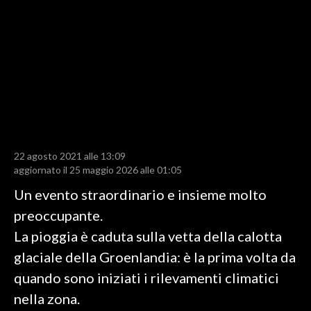
LAVORO
BANDI
SPORT IN SARDEGNA
SPORT
RISULTATI E CLASSIFICHE
CALCIO
22 agosto 2021 alle 13:09
aggiornato il 25 maggio 2026 alle 01:05
CALCIO REGIONALE
BASKET
Un evento straordinario e insieme molto
VOLLEY
preoccupante.
MOTORI
La pioggia è caduta sulla vetta della calotta
TENNIS
glaciale della Groenlandia: è la prima volta da
ALTRI SPORT
quando sono iniziati i rilevamenti climatici
nella zona.
CULTURA