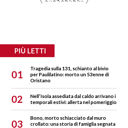
1
2
3
4
5
6
7
8
9
...
PIÙ LETTI
Tragedia sulla 131, schianto al bivio
01
per Paulilatino: morto un 53enne di
Oristano
02
Nell’Isola assediata dal caldo arrivano i
temporali estivi: allerta nel pomeriggio
Bono, morto schiacciato dal muro
03
crollato: una storia di famiglia segnata