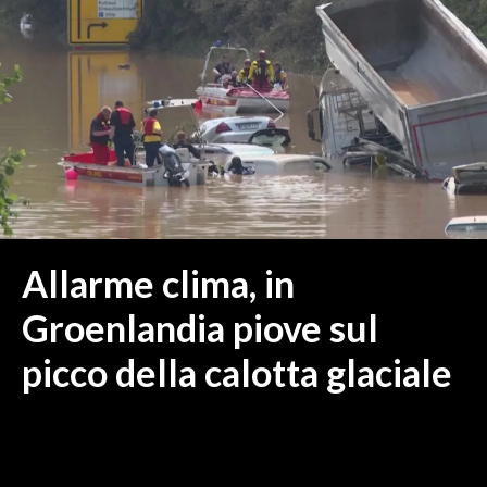
MEDIO CAMPIDANO
ORISTANO E PROVINCIA
SASSARI E PROVINCIA
GALLURA
NUORO E PROVINCIA
OGLIASTRA
AGENDA
CRONACA
Allarme clima, in
ITALIA
Groenlandia piove sul
MONDO
picco della calotta glaciale
POLITICA
ECONOMIA
SERVIZI ALLE IMPRESE