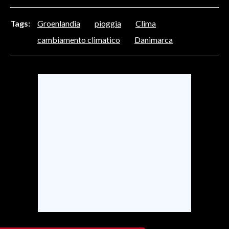
INFO AZIENDE
Tags:
Groenlandia
pioggia
Clima
ABBONATI
cambiamento climatico
Danimarca
ANNUNCI
NECROLOGI
PUBBLICITÀ
SPIAGGE
STORE