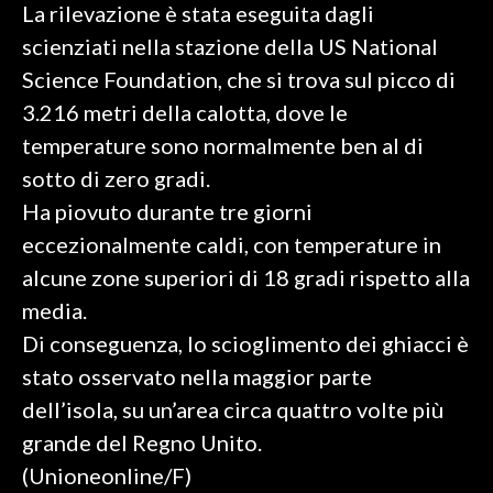
La rilevazione è stata eseguita dagli
scienziati nella stazione della US National
SPETTACOLI
Science Foundation, che si trova sul picco di
GOSSIP
3.216 metri della calotta, dove le
temperature sono normalmente ben al di
SALUTE
sotto di zero gradi.
SARDEGNA TURISMO
Ha piovuto durante tre giorni
eccezionalmente caldi, con temperature in
SARDI NEL MONDO
alcune zone superiori di 18 gradi rispetto alla
NOTIZIE
media.
EVENTI
Di conseguenza, lo scioglimento dei ghiacci è
stato osservato nella maggior parte
#CARAUNIONE
dell’isola, su un’area circa quattro volte più
3 MINUTI CON
grande del Regno Unito.
(Unioneonline/F)
INSULARITÀ