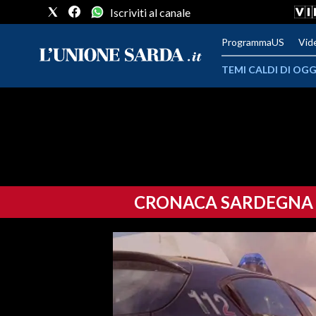
Iscriviti al canale
ProgrammaUS
Vid
TEMI CALDI DI OGG
METEO
COMUNI AL VOTO
VIDEO
CRONACA SARDEGNA
FOTO
CRONACA SARDEGNA
CAGLIARI
PROVINCIA DI CAGLIARI
SULCIS IGLESIENTE