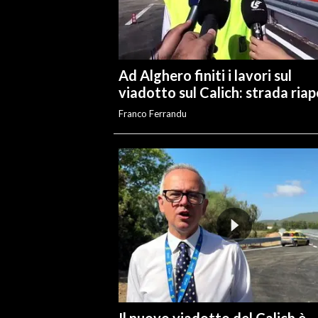
INFO AZIENDE
ABBONATI
Ad Alghero finiti i lavori sul
ANNUNCI
viadotto sul Calich: strada ria
NECROLOGI
Franco Ferrandu
PUBBLICITÀ
SPIAGGE
STORE
Il nuovo viadotto del Calich è