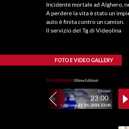
Incidente mortale ad Alghero, ne
LAVORO
A perdere la vita è stato un imp
BANDI
auto è finita contro un camion.
Il servizio del Tg di Videolina
SPORT IN SARDEGNA
SPORT
RISULTATI E CLASSIFICHE
FOTO E VIDEO GALLERY
CALCIO
CALCIO REGIONALE
BASKET
TG VIDEOLINA
Ultime Edizioni
VOLLEY
Edizione
23:00
MOTORI
Edizione 21-05-2026 23:00
TENNIS
ALTRI SPORT
CULTURA