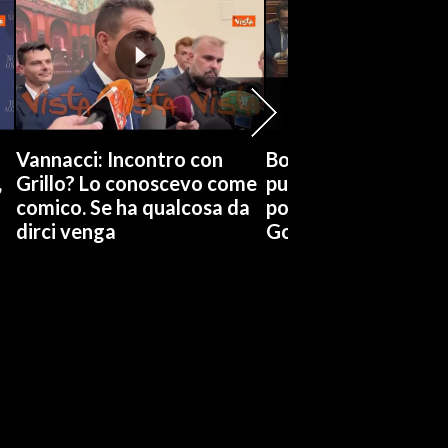
Vannacci: Incontro con
Boccia (Pd) su conti
,
Grillo? Lo conoscevo come
pubblici a Giorgetti
comico. Se ha qualcosa da
possiamo affidarci a
dirci venga
Governo a occhi chi