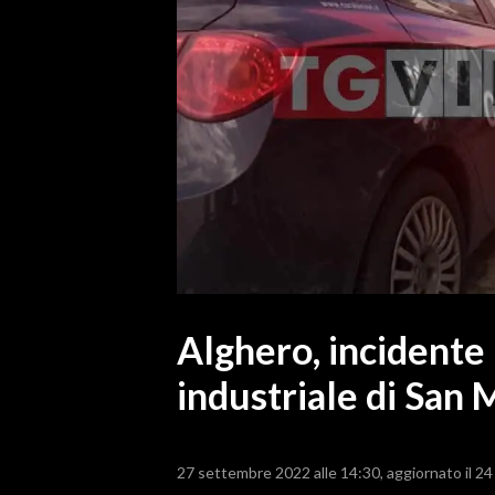
MEDIO CAMPIDANO
ORISTANO E PROVINCIA
SASSARI E PROVINCIA
GALLURA
NUORO E PROVINCIA
OGLIASTRA
AGENDA
CRONACA
ITALIA
MONDO
Alghero, incidente
industriale di San
POLITICA
ECONOMIA
27 settembre 2022 alle 14:30
aggiornato il 2
SERVIZI ALLE IMPRESE