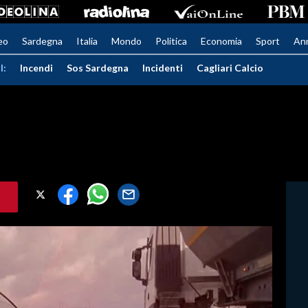
eo
Sardegna
Italia
Mondo
Politica
Economia
Sport
An
I:
Incendi
Sos Sardegna
Incidenti
Cagliari Calcio