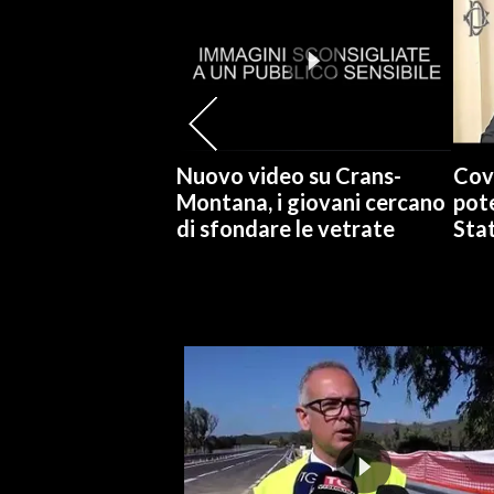
SPETTACOLI
GOSSIP
SALUTE
Nuovo video su Crans-
Cov
Montana, i giovani cercano
pote
SARDEGNA TURISMO
di sfondare le vetrate
Stat
SARDI NEL MONDO
NOTIZIE
EVENTI
#CARAUNIONE
3 MINUTI CON
INSULARITÀ