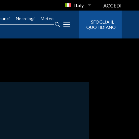
Italy
ACCEDI
nunci
Necrologi
Meteo
SFOGLIA IL
QUOTIDIANO