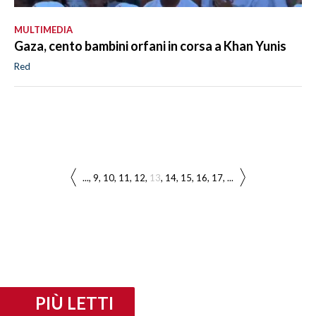
MULTIMEDIA
Gaza, cento bambini orfani in corsa a Khan Yunis
Red
...
9
10
11
12
13
14
15
16
17
...
PIÙ LETTI