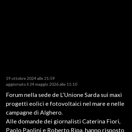
LAVORO
BANDI
SPORT IN SARDEGNA
SPORT
RISULTATI E CLASSIFICHE
CALCIO
CALCIO REGIONALE
19 ottobre 2024 alle 21:59
BASKET
aggiornato il 24 maggio 2026 alle 11:10
VOLLEY
Forum nella sede de L’Unione Sarda sui maxi
MOTORI
progetti eolici e fotovoltaici nel mare e nelle
TENNIS
campagne di Alghero.
ALTRI SPORT
Alle domande dei giornalisti Caterina Fiori,
Paolo Paolini e Roberto Ripa, hanno risposto
CULTURA