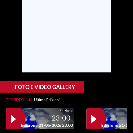
INFO AZIENDE
ABBONATI
ANNUNCI
NECROLOGI
PUBBLICITÀ
SPIAGGE
STORE
FOTO E VIDEO GALLERY
TG VIDEOLINA
Ultime Edizioni
Edizione
23:00
Edizione 21-05-2026 23:00
Edizione 21-05-