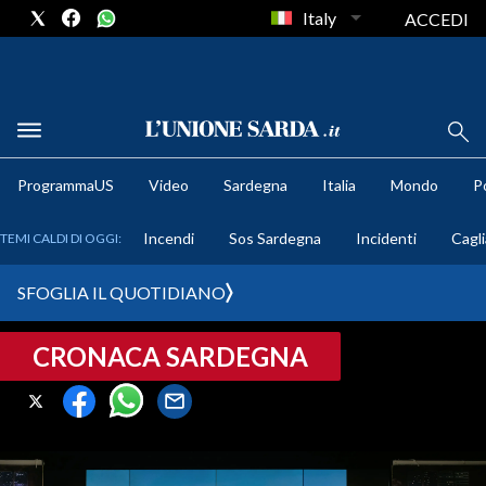
Italy
ACCEDI
METEO
ProgrammaUS
Video
Sardegna
Italia
Mondo
Po
COMUNI AL VOTO
Incendi
Sos Sardegna
Incidenti
Cagli
TEMI CALDI DI OGGI:
VIDEO
SFOGLIA IL QUOTIDIANO
FOTO
CRONACA SARDEGNA
CRONACA SARDEGNA
CAGLIARI
PROVINCIA DI CAGLIARI
SULCIS IGLESIENTE