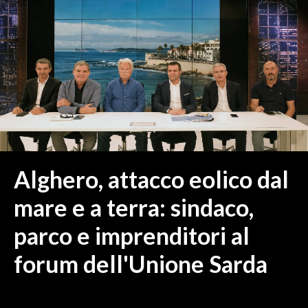
MEDIO CAMPIDANO
ORISTANO E PROVINCIA
SASSARI E PROVINCIA
GALLURA
NUORO E PROVINCIA
OGLIASTRA
AGENDA
CRONACA
Alghero, attacco eolico dal
ITALIA
mare e a terra: sindaco,
MONDO
parco e imprenditori al
POLITICA
forum dell'Unione Sarda
ECONOMIA
SERVIZI ALLE IMPRESE