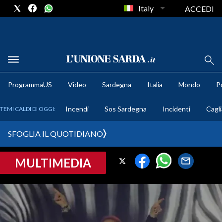
Italy
ACCEDI
METEO
ProgrammaUS
Video
Sardegna
Italia
Mondo
Po
COMUNI AL VOTO
Incendi
Sos Sardegna
Incidenti
Cagli
TEMI CALDI DI OGGI:
VIDEO
SFOGLIA IL QUOTIDIANO
FOTO
MULTIMEDIA
CRONACA SARDEGNA
CAGLIARI
PROVINCIA DI CAGLIARI
SULCIS IGLESIENTE