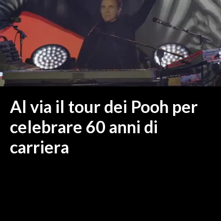
MEDIO CAMPIDANO
ORISTANO E PROVINCIA
SASSARI E PROVINCIA
GALLURA
NUORO E PROVINCIA
OGLIASTRA
AGENDA
Al via il tour dei Pooh per
CRONACA
celebrare 60 anni di
ITALIA
carriera
MONDO
POLITICA
ECONOMIA
SERVIZI ALLE IMPRESE