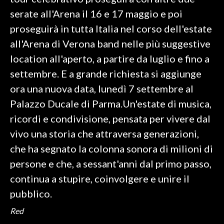
serate all'Arena il 16 e 17 maggio e poi
SPETTACOLI
proseguirà in tutta Italia nel corso dell'estate
all'Arena di Verona band nelle più suggestive
GOSSIP
location all'aperto, a partire da luglio e fino a
SALUTE
settembre. E a grande richiesta si aggiunge
ora una nuova data, lunedì 7 settembre al
SARDEGNA TURISMO
Palazzo Ducale di Parma.Un'estate di musica,
ricordi e condivisione, pensata per vivere dal
SARDI NEL MONDO
vivo una storia che attraversa generazioni,
NOTIZIE
che ha segnato la colonna sonora di milioni di
EVENTI
persone e che, a sessant'anni dal primo passo,
#CARAUNIONE
continua a stupire, coinvolgere e unire il
pubblico.
3 MINUTI CON
Red
INSULARITÀ