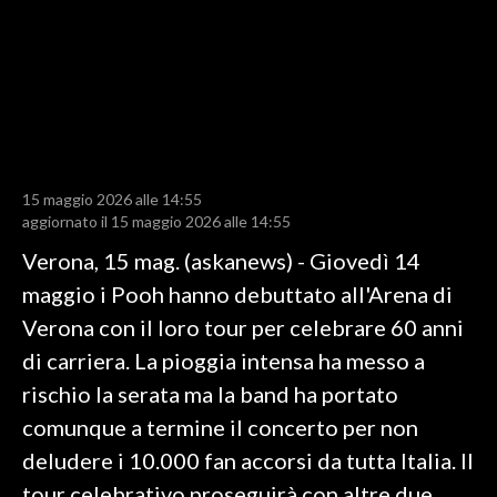
LAVORO
BANDI
SPORT IN SARDEGNA
SPORT
15 maggio 2026 alle 14:55
RISULTATI E CLASSIFICHE
aggiornato il 15 maggio 2026 alle 14:55
CALCIO
Verona, 15 mag. (askanews) - Giovedì 14
CALCIO REGIONALE
maggio i Pooh hanno debuttato all'Arena di
BASKET
Verona con il loro tour per celebrare 60 anni
VOLLEY
di carriera. La pioggia intensa ha messo a
MOTORI
rischio la serata ma la band ha portato
TENNIS
comunque a termine il concerto per non
ALTRI SPORT
deludere i 10.000 fan accorsi da tutta Italia. Il
tour celebrativo proseguirà con altre due
CULTURA