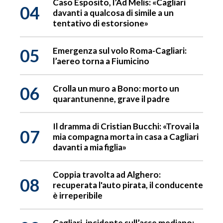
Caso Esposito, l’Ad Melis: «Cagliari
04
davanti a qualcosa di simile a un
tentativo di estorsione»
05
Emergenza sul volo Roma-Cagliari:
l’aereo torna a Fiumicino
06
Crolla un muro a Bono: morto un
quarantunenne, grave il padre
Il dramma di Cristian Bucchi: «Trovai la
07
mia compagna morta in casa a Cagliari
davanti a mia figlia»
Coppia travolta ad Alghero:
08
recuperata l'auto pirata, il conducente
è irreperibile
Cagliari, incidente sull’asse mediano: