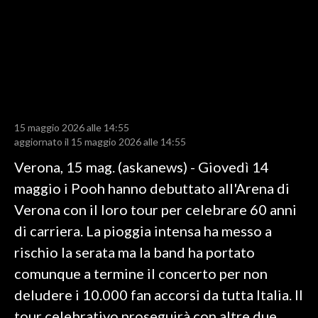
LAVORO
BANDI
SPORT IN SARDEGNA
SPORT
15 maggio 2026 alle 14:55
RISULTATI E CLASSIFICHE
aggiornato il 15 maggio 2026 alle 14:55
CALCIO
Verona, 15 mag. (askanews) - Giovedì 14
CALCIO REGIONALE
maggio i Pooh hanno debuttato all'Arena di
BASKET
Verona con il loro tour per celebrare 60 anni
VOLLEY
di carriera. La pioggia intensa ha messo a
MOTORI
rischio la serata ma la band ha portato
TENNIS
comunque a termine il concerto per non
ALTRI SPORT
deludere i 10.000 fan accorsi da tutta Italia. Il
tour celebrativo proseguirà con altre due
CULTURA