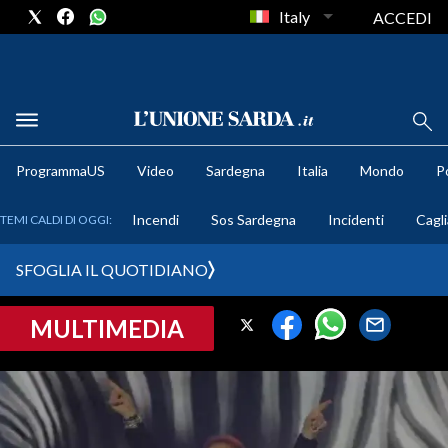
Italy
ACCEDI
METEO
ProgrammaUS
Video
Sardegna
Italia
Mondo
Po
COMUNI AL VOTO
Incendi
Sos Sardegna
Incidenti
Cagli
TEMI CALDI DI OGGI:
VIDEO
SFOGLIA IL QUOTIDIANO
FOTO
MULTIMEDIA
CRONACA SARDEGNA
CAGLIARI
PROVINCIA DI CAGLIARI
SULCIS IGLESIENTE