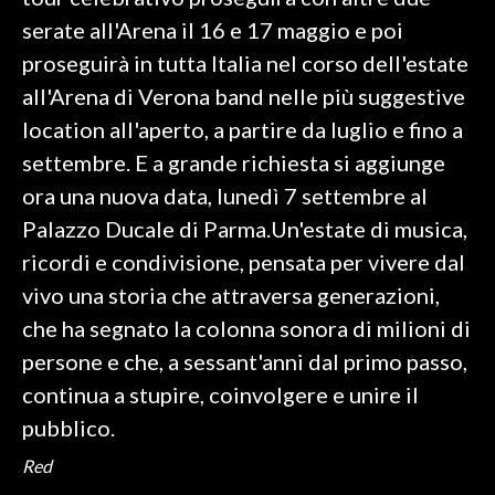
serate all'Arena il 16 e 17 maggio e poi
SPETTACOLI
proseguirà in tutta Italia nel corso dell'estate
all'Arena di Verona band nelle più suggestive
GOSSIP
location all'aperto, a partire da luglio e fino a
SALUTE
settembre. E a grande richiesta si aggiunge
ora una nuova data, lunedì 7 settembre al
SARDEGNA TURISMO
Palazzo Ducale di Parma.Un'estate di musica,
ricordi e condivisione, pensata per vivere dal
SARDI NEL MONDO
vivo una storia che attraversa generazioni,
NOTIZIE
che ha segnato la colonna sonora di milioni di
EVENTI
persone e che, a sessant'anni dal primo passo,
#CARAUNIONE
continua a stupire, coinvolgere e unire il
pubblico.
3 MINUTI CON
Red
INSULARITÀ