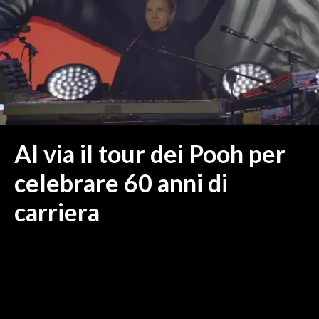
MEDIO CAMPIDANO
ORISTANO E PROVINCIA
SASSARI E PROVINCIA
GALLURA
NUORO E PROVINCIA
OGLIASTRA
AGENDA
Al via il tour dei Pooh per
CRONACA
celebrare 60 anni di
ITALIA
carriera
MONDO
POLITICA
ECONOMIA
SERVIZI ALLE IMPRESE