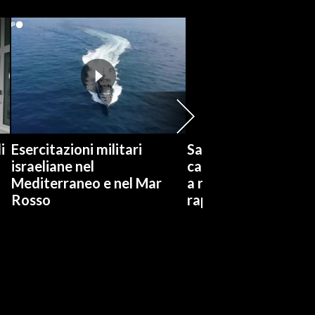
i
Esercitazioni militari
Salvini visita Rogge
israeliane nel
carcere: Gli siamo vi
Mediterraneo e nel Mar
a risarcimenti ai par
Rosso
rapinatori