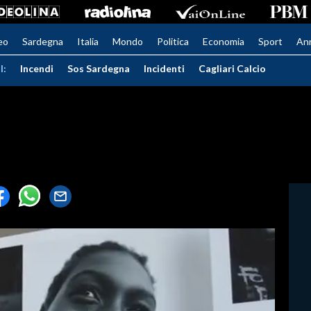
eo
Sardegna
Italia
Mondo
Politica
Economia
Sport
An
I:
Incendi
Sos Sardegna
Incidenti
Cagliari Calcio