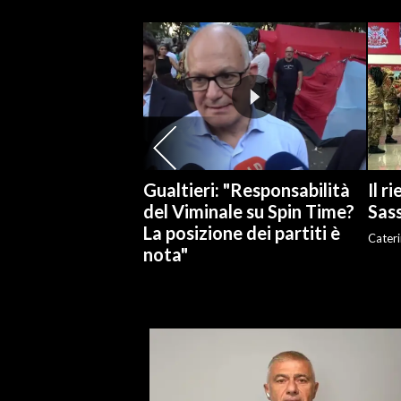
Gualtieri: "Responsabilità
Il r
del Viminale su Spin Time?
Sass
La posizione dei partiti è
Cateri
nota"