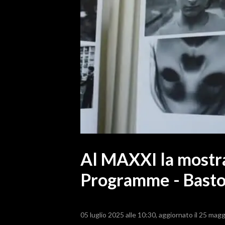
MEDIO CAMPIDANO
ORISTANO E PROVINCIA
SASSARI E PROVINCIA
GALLURA
NUORO E PROVINCIA
OGLIASTRA
AGENDA
CRONACA
ITALIA
MONDO
Al MAXXI la mostr
Programme - Basto
POLITICA
ECONOMIA
05 luglio 2025 alle 10:30
aggiornato il 25 magg
SERVIZI ALLE IMPRESE