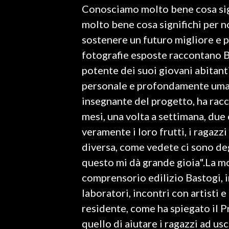
Conosciamo molto bene cosa sign
molto bene cosa significhi per no
SPETTACOLI
sostenere un futuro migliore e p
GOSSIP
fotografie esposte raccontano B
potente dei suoi giovani abitant
SALUTE
personale e profondamente uman
SARDEGNA TURISMO
insegnante del progetto, ha racco
mesi, una volta a settimana, due
SARDI NEL MONDO
veramente i loro frutti, i ragazz
NOTIZIE
diversa, come vedete ci sono degl
EVENTI
questo mi dà grande gioia".La m
comprensorio edilizio Bastogi, i
#CARAUNIONE
laboratori, incontri con artisti 
3 MINUTI CON
residente, come ha spiegato il P
quello di aiutare i ragazzi ad usc
INSULARITÀ