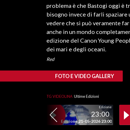
problema è che Bastogi oggi è t
INFO AZIENDE
bisogno invece di farli spaziare
ABBONATI
vedere che si può veramente far 
anche in un mondo completamente
ANNUNCI
edizione del Canon Young Peopl
NECROLOGI
dei mari e degli oceani.
PUBBLICITÀ
SPIAGGE
Red
STORE
FOTO E VIDEO GALLERY
TG VIDEOLINA
Ultime Edizioni
Edizione
23:00
Edizione 21-05-2026 23:00