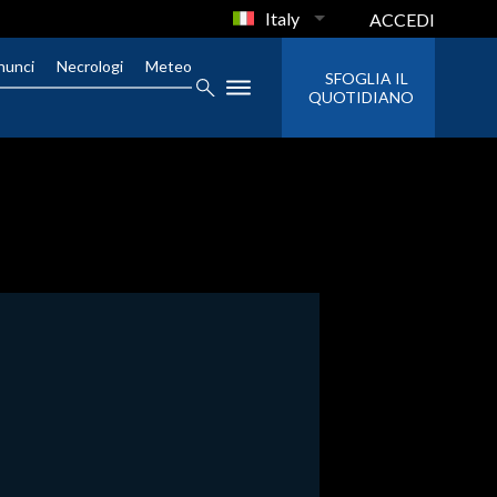
Italy
ACCEDI
nunci
Necrologi
Meteo
SFOGLIA IL
QUOTIDIANO