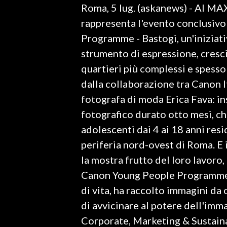
Roma, 5 lug. (askanews) - Al MA
LAVORO
rappresenta l'evento conclusiv
BANDI
Programme - Bastogi, un'iniziati
strumento di espressione, cresci
SPORT IN SARDEGNA
quartieri più complessi e spesso 
SPORT
dalla collaborazione tra Canon I
RISULTATI E CLASSIFICHE
fotografa di moda Erica Fava: in
CALCIO
fotografico durato otto mesi, ch
CALCIO REGIONALE
adolescenti dai 4 ai 18 anni resi
BASKET
periferia nord-ovest di Roma. E 
VOLLEY
la mostra frutto del loro lavoro, 
MOTORI
Canon Young People Programme. 
TENNIS
di vita, ha raccolto immagini da 
ALTRI SPORT
di avvicinare al potere dell'imm
Corporate, Marketing & Sustaina
CULTURA