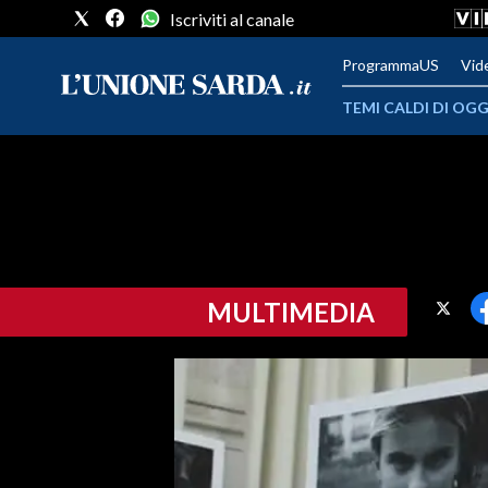
Iscriviti al canale
ProgrammaUS
Vid
TEMI CALDI DI OGG
METEO
COMUNI AL VOTO
VIDEO
MULTIMEDIA
FOTO
CRONACA SARDEGNA
CAGLIARI
PROVINCIA DI CAGLIARI
SULCIS IGLESIENTE