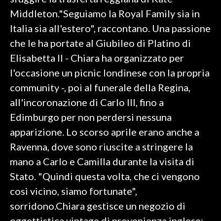
Middleton."Seguiamo la Royal Family sia in
SPETTACOLI
Italia sia all'estero", raccontano. Una passione
che le ha portate al Giubileo di Platino di
GOSSIP
Elisabetta II - Chiara ha organizzato per
SALUTE
l'occasione un picnic londinese con la propria
community -, poi al funerale della Regina,
SARDEGNA TURISMO
all'incoronazione di Carlo III, fino a
Edimburgo per non perdersi nessuna
SARDI NEL MONDO
apparizione. Lo scorso aprile erano anche a
NOTIZIE
Ravenna, dove sono riuscite a stringere la
EVENTI
mano a Carlo e Camilla durante la visita di
#CARAUNIONE
Stato. "Quindi questa volta, che ci vengono
così vicino, siamo fortunate",
3 MINUTI CON
sorridono.Chiara gestisce un negozio di
INSULARITÀ
oggettistica vintage di provenienza inglese;