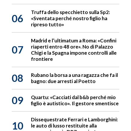
Truffa dello specchietto sulla Sp2:
06
«Sventata perché nostro figlio ha
ripreso tutto»
Madrid e l’ultimatum a Roma: «Confini
07
riaperti entro 48 ore». No di Palazzo
Chigi e la Spagna impone controlli alle
frontiere
08
Rubano la borsa a una ragazza che fa il
bagno: due arresti al Poetto
09
Quartu: «Cacciati dal b&b perché mio
figlio è autistico». Il gestore smentisce
Dissequestrate Ferrari e Lamborghini:
10
le auto di lusso restituite alla