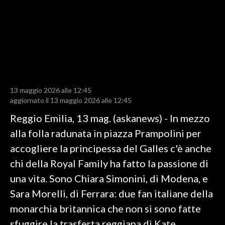
LAVORO
BANDI
SPORT IN SARDEGNA
SPORT
13 maggio 2026 alle 12:45
RISULTATI E CLASSIFICHE
aggiornato il 13 maggio 2026 alle 12:45
CALCIO
Reggio Emilia, 13 mag. (askanews) - In mezzo
CALCIO REGIONALE
alla folla radunata in piazza Prampolini per
BASKET
accogliere la principessa del Galles c'è anche
VOLLEY
chi della Royal Family ha fatto la passione di
MOTORI
una vita. Sono Chiara Simonini, di Modena, e
TENNIS
Sara Morelli, di Ferrara: due fan italiane della
ALTRI SPORT
monarchia britannica che non si sono fatte
sfuggire la trasferta reggiana di Kate
CULTURA