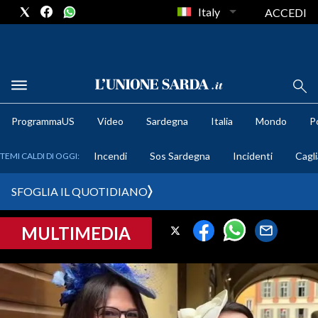
Italy
ACCEDI
METEO
ProgrammaUS
Video
Sardegna
Italia
Mondo
Po
COMUNI AL VOTO
Incendi
Sos Sardegna
Incidenti
Cagli
TEMI CALDI DI OGGI:
VIDEO
SFOGLIA IL QUOTIDIANO
FOTO
MULTIMEDIA
CRONACA SARDEGNA
CAGLIARI
PROVINCIA DI CAGLIARI
SULCIS IGLESIENTE