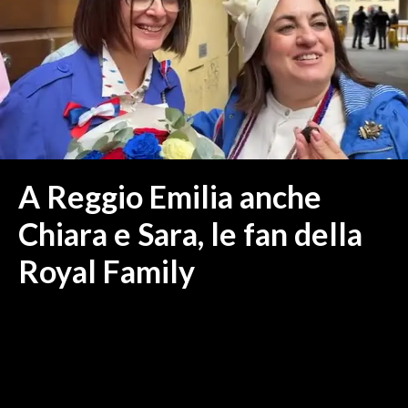
MEDIO CAMPIDANO
ORISTANO E PROVINCIA
SASSARI E PROVINCIA
GALLURA
NUORO E PROVINCIA
OGLIASTRA
AGENDA
A Reggio Emilia anche
CRONACA
Chiara e Sara, le fan della
ITALIA
Royal Family
MONDO
POLITICA
ECONOMIA
SERVIZI ALLE IMPRESE