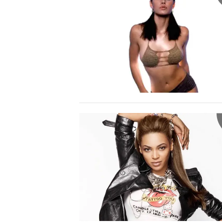
LAVORO
BANDI
SPORT IN SARDEGNA
SPORT
RISULTATI E CLASSIFICHE
CALCIO
CALCIO REGIONALE
BASKET
VOLLEY
MOTORI
TENNIS
ALTRI SPORT
CULTURA