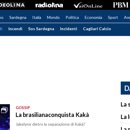
eo
Sardegna
Italia
Mondo
Politica
Economia
Sport
An
I:
Incendi
Sos Sardegna
Incidenti
Cagliari Calcio
D
La 
GOSSIP
La brasilianaconquista Kakà
La 
Jakelyne dietro la separazione di Kakà?
La 