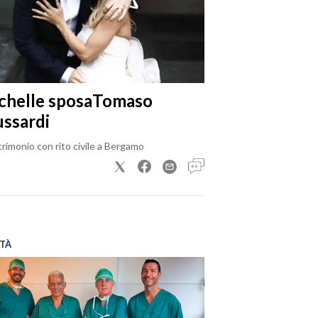
chelle sposaTomaso
ussardi
trimonio con rito civile a Bergamo
TÀ