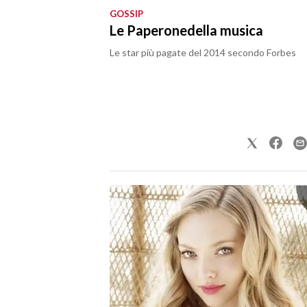
GOSSIP
Le Paperonedella musica
SPETTACOLI
Le star più pagate del 2014 secondo Forbes
GOSSIP
SALUTE
SARDEGNA TURISMO
SARDI NEL MONDO
NOTIZIE
EVENTI
#CARAUNIONE
3 MINUTI CON
INSULARITÀ