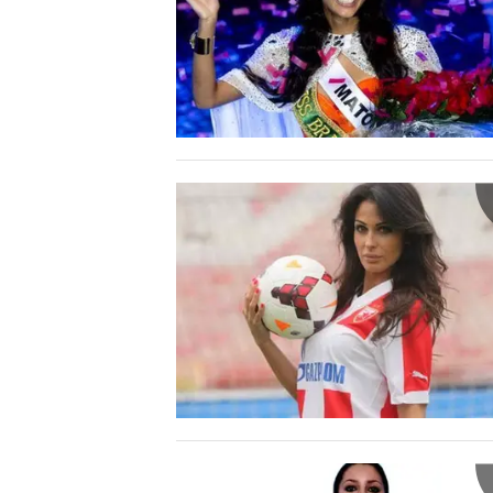
MEDIO CAMPIDANO
ORISTANO E PROVINCIA
SASSARI E PROVINCIA
GALLURA
NUORO E PROVINCIA
OGLIASTRA
AGENDA
CRONACA
ITALIA
MONDO
POLITICA
ECONOMIA
SERVIZI ALLE IMPRESE