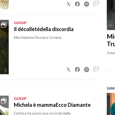
GOSSIP
Il décolletédella discordia
Mi
Mia infiamma Russia e Ucraina
Tr
Il ma
SANI
GOSSIP
Michela è mammaEcco Diamante
L'attrice ha avuto una seconda figlia