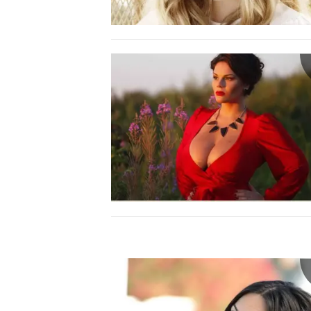
INFO AZIENDE
ABBONATI
ANNUNCI
NECROLOGI
PUBBLICITÀ
SPIAGGE
STORE