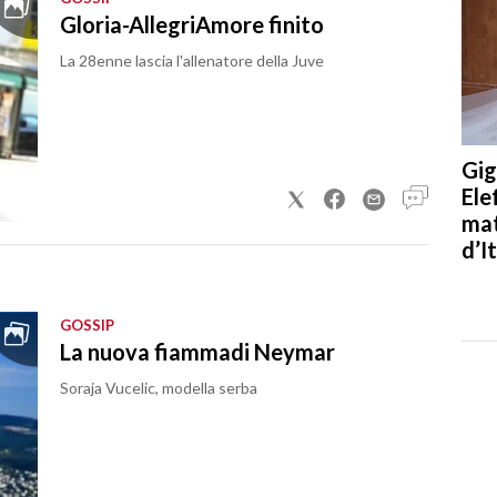
Gloria-AllegriAmore finito
La 28enne lascia l'allenatore della Juve
Gig
Ele
mat
d’It
GOSSIP
La nuova fiammadi Neymar
Soraja Vucelic, modella serba