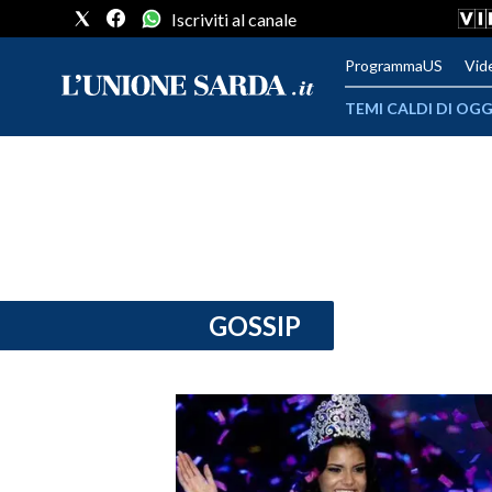
Iscriviti al canale
ProgrammaUS
Vid
TEMI CALDI DI OGG
METEO
COMUNI AL VOTO
VIDEO
FOTO
GOSSIP
CRONACA SARDEGNA
CAGLIARI
PROVINCIA DI CAGLIARI
SULCIS IGLESIENTE