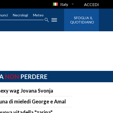
Italy
ACCEDI
nunci
Necrologi
Meteo
SFOGLIA IL
QUOTIDIANO
A
NON
PERDERE
sexy wag Jovana Svonja
luna di mieledi George e Amal
nuova vitadella "zarina"