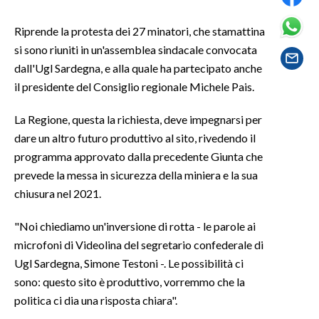
Riprende la protesta dei 27 minatori, che stamattina
SPETTACOLI
si sono riuniti in un'assemblea sindacale convocata
GOSSIP
dall'Ugl Sardegna, e alla quale ha partecipato anche
il presidente del Consiglio regionale Michele Pais.
SALUTE
La Regione, questa la richiesta, deve impegnarsi per
SARDEGNA TURISMO
dare un altro futuro produttivo al sito, rivedendo il
programma approvato dalla precedente Giunta che
SARDI NEL MONDO
prevede la messa in sicurezza della miniera e la sua
NOTIZIE
chiusura nel 2021.
EVENTI
"Noi chiediamo un'inversione di rotta - le parole ai
microfoni di Videolina del segretario confederale di
#CARAUNIONE
Ugl Sardegna, Simone Testoni -. Le possibilità ci
3 MINUTI CON
sono: questo sito è produttivo, vorremmo che la
politica ci dia una risposta chiara".
INSULARITÀ