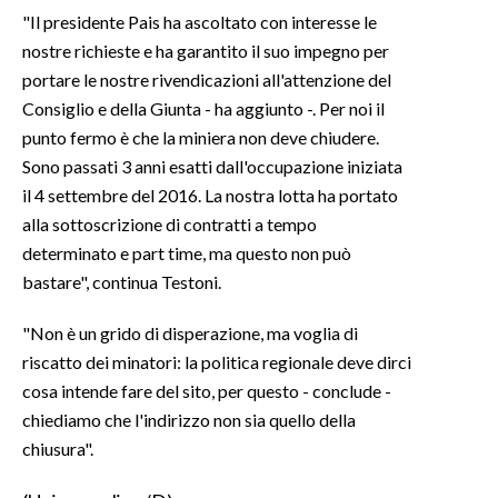
"Il presidente Pais ha ascoltato con interesse le
INFO AZIENDE
nostre richieste e ha garantito il suo impegno per
portare le nostre rivendicazioni all'attenzione del
ABBONATI
Consiglio e della Giunta - ha aggiunto -. Per noi il
ANNUNCI
punto fermo è che la miniera non deve chiudere.
NECROLOGI
Sono passati 3 anni esatti dall'occupazione iniziata
PUBBLICITÀ
il 4 settembre del 2016. La nostra lotta ha portato
SPIAGGE
alla sottoscrizione di contratti a tempo
STORE
determinato e part time, ma questo non può
bastare", continua Testoni.
"Non è un grido di disperazione, ma voglia di
riscatto dei minatori: la politica regionale deve dirci
cosa intende fare del sito, per questo - conclude -
chiediamo che l'indirizzo non sia quello della
chiusura".