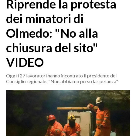
Riprende la protesta
MEDIO CAMPIDANO
ORISTANO E PROVINCIA
dei minatori di
SASSARI E PROVINCIA
Olmedo: "No alla
GALLURA
NUORO E PROVINCIA
chiusura del sito"
OGLIASTRA
AGENDA
VIDEO
CRONACA
Oggi i 27 lavoratori hanno incontrato il presidente del
Consiglio regionale: "Non abbiamo perso la speranza"
ITALIA
MONDO
POLITICA
ECONOMIA
SERVIZI ALLE IMPRESE