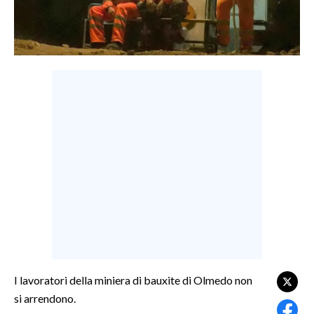
LAVORO
BANDI
SPORT IN SARDEGNA
SPORT
RISULTATI E CLASSIFICHE
CALCIO
CALCIO REGIONALE
BASKET
VOLLEY
MOTORI
TENNIS
ALTRI SPORT
I lavoratori della miniera di bauxite di Olmedo non
si arrendono.
CULTURA