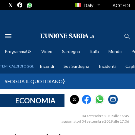
Italy
ACCEDI
METEO
ProgrammaUS
Video
Sardegna
Italia
Mondo
Po
COMUNI AL VOTO
Incendi
Sos Sardegna
Incidenti
Cagli
TEMI CALDI DI OGGI:
VIDEO
SFOGLIA IL QUOTIDIANO
FOTO
ECONOMIA
CRONACA SARDEGNA
CAGLIARI
04 settembre 2019 alle 16:45
PROVINCIA DI CAGLIARI
aggiornato il 04 settembre 2019 alle 17:06
SULCIS IGLESIENTE