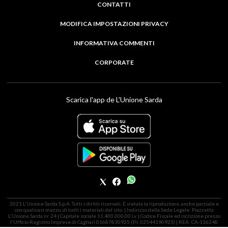
CONTATTI
MODIFICA IMPOSTAZIONI PRIVACY
INFORMATIVA COMMENTI
CORPORATE
Scarica l'app de L'Unione Sarda
2021 L'Unione Sarda S.p.A. Tutti i diritti riservati. É vietata la riproduzione, anche parziale e
con qualsiasi mezzo, di tutti i materiali del sito. | Indirizzo della Sede Legale: Piazzetta
L'Unione Sarda nr. 24 | Capitale sociale 11.400.000,00 i.v. | Codice Fiscale ed iscrizione presso
l'Ufficio Registro Imprese di Cagliari 01687830925 (P.I. 02544190925) | REA: CA-136248