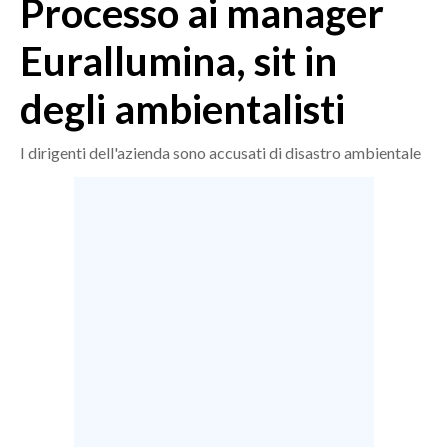
Processo ai manager
MEDIO CAMPIDANO
ORISTANO E PROVINCIA
Eurallumina, sit in
SASSARI E PROVINCIA
degli ambientalisti
GALLURA
NUORO E PROVINCIA
I dirigenti dell'azienda sono accusati di disastro ambientale
OGLIASTRA
AGENDA
CRONACA
ITALIA
MONDO
POLITICA
ECONOMIA
SERVIZI ALLE IMPRESE