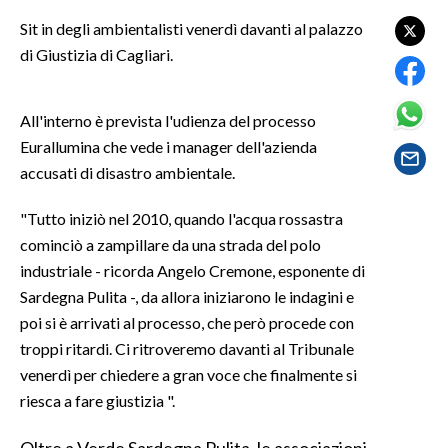
LAVORO
Sit in degli ambientalisti venerdì davanti al palazzo
di Giustizia di Cagliari.
BANDI
SPORT IN SARDEGNA
All'interno è prevista l'udienza del processo
Eurallumina che vede i manager dell'azienda
SPORT
accusati di disastro ambientale.
RISULTATI E CLASSIFICHE
CALCIO
"Tutto iniziò nel 2010, quando l'acqua rossastra
cominciò a zampillare da una strada del polo
CALCIO REGIONALE
industriale - ricorda Angelo Cremone, esponente di
BASKET
Sardegna Pulita -, da allora iniziarono le indagini e
VOLLEY
poi si è arrivati al processo, che però procede con
MOTORI
troppi ritardi. Ci ritroveremo davanti al Tribunale
TENNIS
venerdì per chiedere a gran voce che finalmente si
ALTRI SPORT
riesca a fare giustizia ".
CULTURA