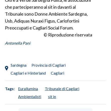
Oltre a Verde Sardegna Pulita, le associazioni
che parteciperanno al sit in davanti al
SPETTACOLI
Tribunale sono Donne Ambiente Sardegna,
Usb, Adiquas Nuraxi Figus, Carlofortini
GOSSIP
Preoccupati e Cagliari Social Forum.
© Riproduzione riservata
SALUTE
Antonella Pani
SARDEGNA TURISMO
SARDI NEL MONDO
Sardegna
Provincia di Cagliari
NOTIZIE
Cagliari e Hinterland
Cagliari
EVENTI
#CARAUNIONE
Tags:
Eurallumina
Tribunale di Cagliari
Ambientalisti
sit in
3 MINUTI CON
INSULARITÀ