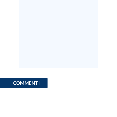
INFO AZIENDE
ABBONATI
ANNUNCI
NECROLOGI
PUBBLICITÀ
SPIAGGE
STORE
COMMENTI