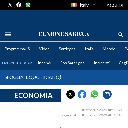
Italy
ACCEDI
METEO
ProgrammaUS
Video
Sardegna
Italia
Mondo
Po
COMUNI AL VOTO
Incendi
Sos Sardegna
Incidenti
Cagli
TEMI CALDI DI OGGI:
VIDEO
SFOGLIA IL QUOTIDIANO
FOTO
ECONOMIA
CRONACA SARDEGNA
CAGLIARI
18 febbraio 2020 alle 19:45
PROVINCIA DI CAGLIARI
aggiornato il 18 febbraio 2020 alle 19:47
SULCIS IGLESIENTE